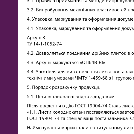
3.1. Правила приймання та методи випробувань
3.2. Випробування механічних властивостей пр
4. Упаковка, маркування та оформлення докумен
4.1. Упаковка, маркування та оформлення докум
Аркуш 3
ТУ 14-1-1052-74
4.2. Дозволяється поєднання дрібних плиток в о
4.3. Аркуші маркуються «ОП64В-ВІ».
4.4. Заготівля для виготовлення листа поставля
технічними умовами ЧМТУ 1-459-68 з II групою 
5. Порядок розрахунку продукції.
5.1. Ціни встановлені згідно з додатком.
Після введення в дію
ГОСТ 19904-74
Сталь листо
«1.1. Листи холоднокатані поставляються завтов
ГОСТ 19904-74
та спеціалізації постачальника. С
Найменування марки стали на титульному листі