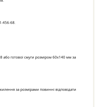
68.
1-456-68.
68 або готової смуги розміром 60х140 мм за
ідхилення за розмірами повинні відповідати