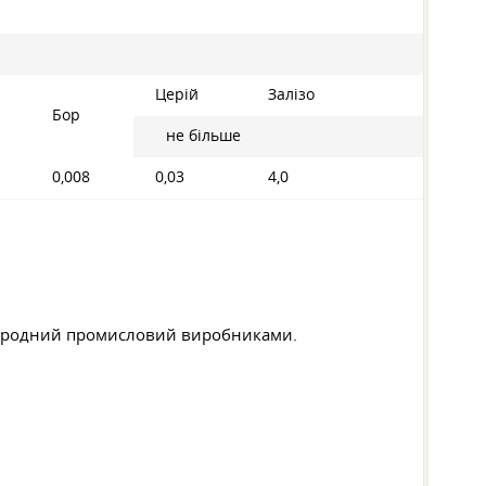
Церій
Залізо
Бор
не більше
0,008
0,03
4,0
жнародний промисловий виробниками.