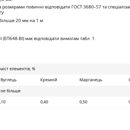
за розмірами повинні відповідати
ГОСТ 3680–57
та спеціаліза
ТУ.
більше 20 мм на 1 м.
(ЕП648-ВІ) має відповідати вимогам табл. 1.
міст елементів, %
Вуглець
Кремній
Марганець
не більше
,10
0,40
0,50