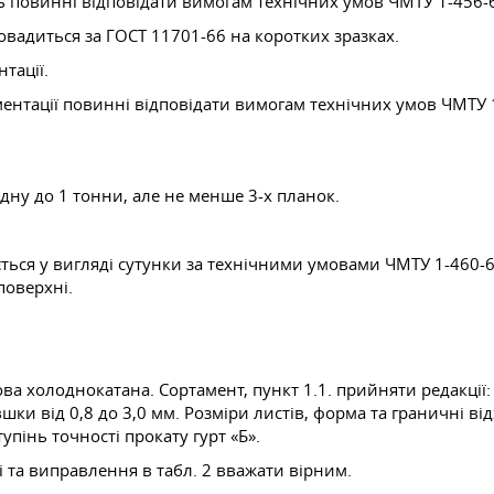
 повинні відповідати вимогам технічних умов ЧМТУ 1-456-
овадиться за
ГОСТ 11701-66
на коротких зразках.
тації.
ентації повинні відповідати вимогам технічних умов ЧМТУ 
дну до 1 тонни, але не менше 3-х планок.
ється у вигляді сутунки за технічними умовами ЧМТУ 1-460-
поверхні.
ва холоднокатана. Сортамент, пункт 1.1. прийняти редакції:
шки від 0,8 до 3,0 мм. Розміри листів, форма та граничні в
тупінь точності прокату гурт «Б».
 та виправлення в табл. 2 вважати вірним.