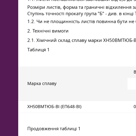
Розміри листів, форма та граничні відхилення 
Ступінь точності прокату група "Б" - див. в кінці 
1.2. Чи не площинність листів повинна бути не 
2. Технічні вимоги
2.1. Хімічний склад сплаву марки ХН50ВМТЮБ-ВІ 
Таблиця 1
В
Марка сплаву
ХН50ВМТЮБ-ВІ (ЕП648-ВІ)
0
Продовження таблиці 1