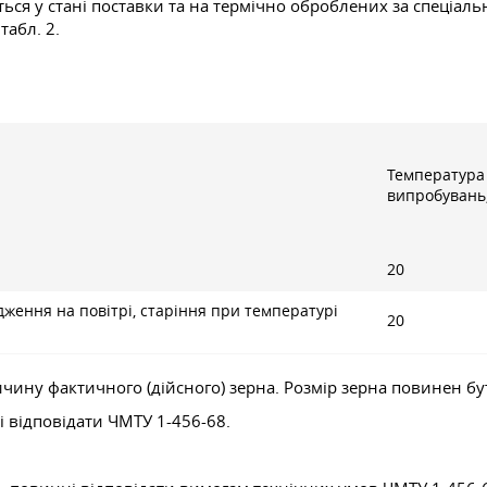
ються у стані поставки та на термічно оброблених за спеціа
табл. 2.
Температура
випробувань,
20
дження на повітрі, старіння при температурі
20
ичину фактичного (дійсного) зерна. Розмір зерна повинен б
і відповідати ЧМТУ 1-456-68.