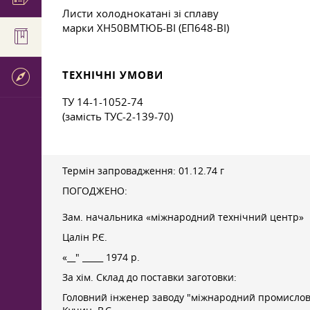
Листи холоднокатані зі сплаву
марки ХН50ВМТЮБ-ВІ (ЕП648-ВІ)
ТЕХНІЧНІ УМОВИ
ТУ 14-1-1052-74
(замість ТУС-2-139-70)
Термін запровадження:
01.12.74
г
ПОГОДЖЕНО:
Зам. начальника «міжнародний технічний центр»
Цалін Р.Є.
«__" _____ 1974 р.
За хім. Склад до поставки заготовки:
Головний інженер заводу "міжнародний промисло