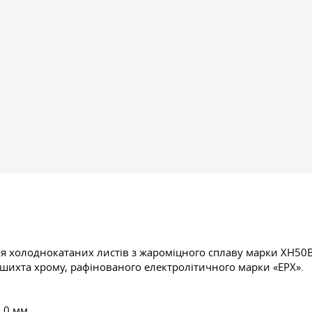
я холоднокатаних листів з жароміцного сплаву марки ХН50В
 шихта хрому, рафінованого електролітичного марки «ЕРХ».
,0 мм.