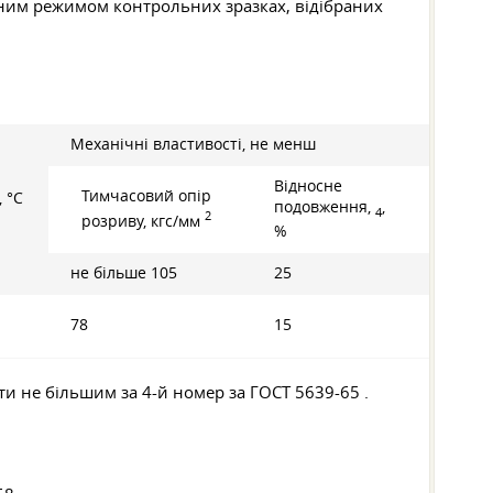
льним режимом контрольних зразках, відібраних
Механічні властивості, не менш
Відносне
Тимчасовий опір
 °С
подовження,
,
4
2
розриву, кгс/мм
%
не більше 105
25
78
15
ути не більшим за 4-й номер за
ГОСТ 5639-65
.