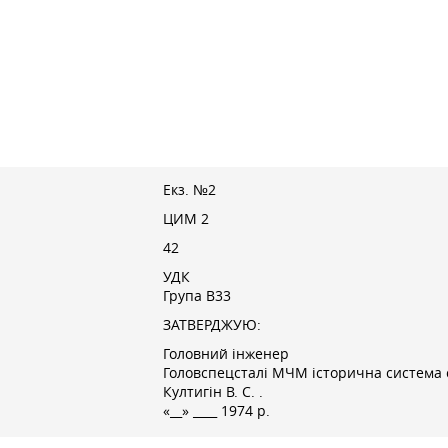
Екз. №2
ЦИМ 2
42
УДК
Група В33
ЗАТВЕРДЖУЮ:
Головний інженер
Головспецсталі МЧМ історична система 
Култигін В. С.
.
«__» ____ 1974 р.