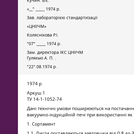
Кучин. В.Є.
«__" _____ 1974 р.
Зав. лабораторією стандартизації
«ЦНІІЧМ»
Коляснікова Р.І.
"07" _____ 1974 р.
Зам. директора ІКС ЦНІІЧМ
Гуляємо А. П.
.
"22".08.1974 р.
1974 р.
Аркуш 1
ТУ 14-1-1052-74
Дані технічні умови поширюються на постачанн
вакуумно-індукційній печі при використанні як
1. Сортамент
1.1. Листи поставляються завтовшки від 0,8 до 3