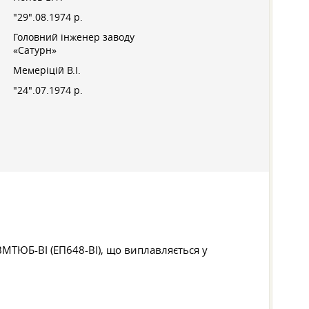
"29".08.1974 р.
Головний інженер заводу
«Сатурн»
Мемеріцій В.І.
"24".07.1974 р.
МТЮБ-ВІ (ЕП648-ВІ), що виплавляється у