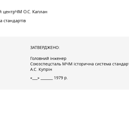
й центрЧМ О.С. Каплан
а стандартів
ЗАТВЕРДЖЕНО:
Головний інженер
Союзспецсталь МЧМ історична система стандар
А.С. Купрін
«___» _______ 1979 р.