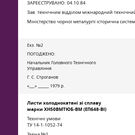
ЗАРЕЄСТРУВАНО: 04.10.84
Зав. технічним відділом міжнародний технічни
Міністерство чорної металургії історична систем
Екз. №2
ПОГОДЖЕНО:
Начальник Головного Технічного
Управління
Г. С. Строганов
«___» ______ 1979 р.
Листи холоднокатані зі сплаву
марки ХН50ВМТЮБ-ВМ (ЕП648-ВІ)
Технічні умови
ТУ 14-1-1052-74
Зміна №1