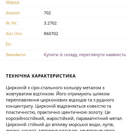
Марка:
Аналог:
702
W. Nr.:
3.2702
Aisi Uns:
R60702
En:
Замовити:
Купити зі складу, переглянути наявність
ТЕХНІЧНА ХАРАКТЕРИСТИКА
Цирконій є сіро-стального кольору металом з
жовтуватим відтінком. Його отримують шляхом
переплавлення цирконієвих відходів та з рудного
концентрату. Цирконій відрізняється ковкістю та
пластичністю, практично ідентичною золоту. Це
корозійностійкий, жаростійкий, парамагнітний метал.
Цирконій стійкий до впливу морської води, лугів,
аміаку, кислот, затримує радіацію, не втрачає своїх