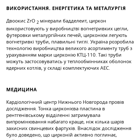
ВИКОРИСТАННЯ. ЕНЕРГЕТИКА ТА МЕТАЛУРГІЯ
Двоокис ZrO
мінерали бадделеит, циркон
2
використовують у виробництві вогнетривких цегли,
футеровки металургійних печей, цирконієм легують
вогнетривкі труби, плавильні тиглі. Україна розробила
технологію виробництва великого асортименту труб з
урахуванням марки цирконію КТЦ-110. Такі труби
можуть застосовуватись у теплообмінниках оболонок
ядерних котлів, у складі комплектуючих АЕС.
МЕДИЦИНА
Кардіологічний центр Нижнього Новгорода провів
дослідження. Тонка цирконієва пластина в
рентгенівському відділенні затримувала
випромінювання набагато краще, ніж кілька шарів
захисних свинцевих фартухів. Внаслідок дослідження
було доведено, що цирконій активно поглинає,