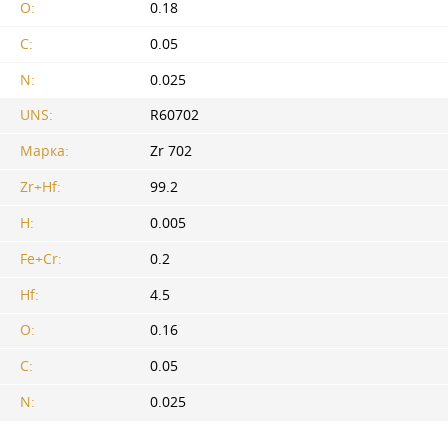
O:
0.18
C:
0.05
N:
0.025
UNS:
R60702
Марка:
Zr 702
Zr+Hf:
99.2
H:
0.005
Fe+Cr:
0.2
Hf:
4.5
O:
0.16
C:
0.05
N:
0.025