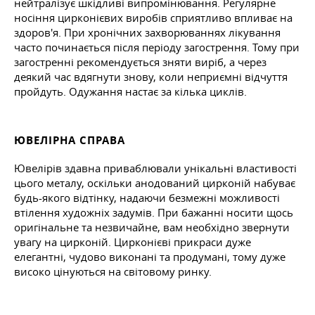
нейтралізує шкідливі випромінювання. Регулярне
носіння цирконієвих виробів сприятливо впливає на
здоров'я. При хронічних захворюваннях лікування
часто починається після періоду загострення. Тому при
загостренні рекомендується зняти виріб, а через
деякий час вдягнути знову, коли неприємні відчуття
пройдуть. Одужання настає за кілька циклів.
ЮВЕЛІРНА СПРАВА
Ювелірів здавна приваблювали унікальні властивості
цього металу, оскільки анодований цирконій набуває
будь-якого відтінку, надаючи безмежні можливості
втілення художніх задумів. При бажанні носити щось
оригінальне та незвичайне, вам необхідно звернути
увагу на цирконій. Цирконієві прикраси дуже
елегантні, чудово виконані та продумані, тому дуже
високо цінуються на світовому ринку.