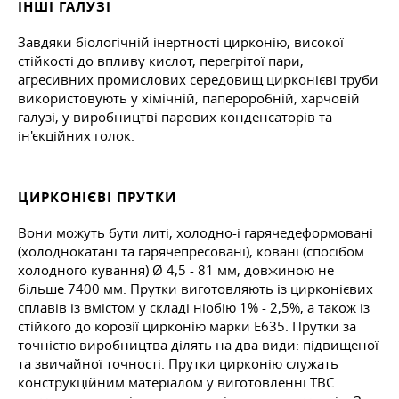
ІНШІ ГАЛУЗІ
Завдяки біологічній інертності цирконію, високої
стійкості до впливу кислот, перегрітої пари,
агресивних промислових середовищ цирконієві труби
використовують у хімічній, папероробній, харчовій
галузі, у виробництві парових конденсаторів та
ін'єкційних голок.
ЦИРКОНІЄВІ ПРУТКИ
Вони можуть бути литі, холодно-і гарячедеформовані
(холоднокатані та гарячепресовані), ковані (спосібом
холодного кування) Ø 4,5 - 81 мм, довжиною не
більше 7400 мм. Прутки виготовляють із цирконієвих
сплавів із вмістом у складі ніобію 1% - 2,5%, а також із
стійкого до корозії цирконію марки Е635. Прутки за
точністю виробництва ділять на два види: підвищеної
та звичайної точності. Прутки цирконію служать
конструкційним матеріалом у виготовленні ТВС