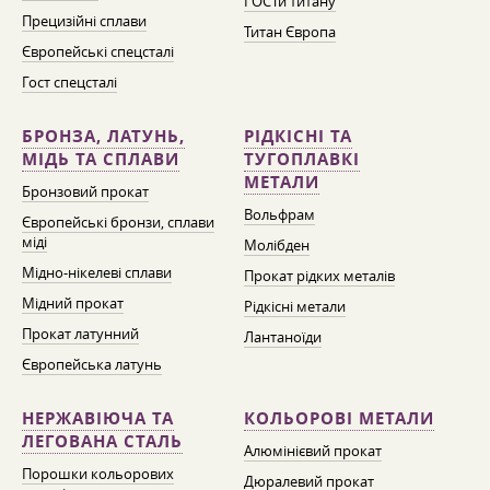
ГОСТи титану
Прецизійні сплави
Титан Європа
Європейські спецсталі
Гост спецсталі
БРОНЗА, ЛАТУНЬ,
РІДКІСНІ ТА
МІДЬ ТА СПЛАВИ
ТУГОПЛАВКІ
МЕТАЛИ
Бронзовий прокат
Вольфрам
Європейські бронзи, сплави
міді
Молібден
Мідно-нікелеві сплави
Прокат рідких металів
Мідний прокат
Рідкісні метали
Прокат латунний
Лантаноїди
Європейська латунь
НЕРЖАВІЮЧА ТА
КОЛЬОРОВІ МЕТАЛИ
ЛЕГОВАНА СТАЛЬ
Алюмінієвий прокат
Порошки кольорових
Дюралевий прокат