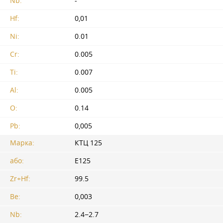
Nb:
-
Hf:
0,01
Ni:
0.01
Cr:
0.005
Ti:
0.007
Al:
0.005
O:
0.14
Pb:
0,005
Марка:
КТЦ 125
або:
Е125
Zr+Hf:
99.5
Be:
0,003
Nb:
2.4−2.7