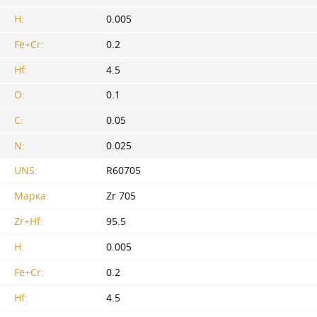
H:
0.005
Fe+Cr:
0.2
Hf:
4.5
O:
0.1
C:
0.05
N:
0.025
UNS:
R60705
Марка:
Zr 705
Zr+Hf:
95.5
H:
0.005
Fe+Cr:
0.2
Hf:
4.5