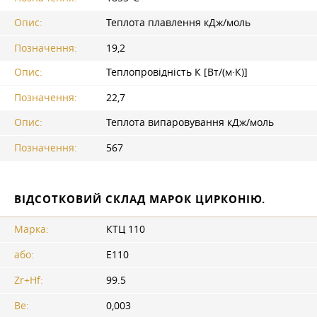
Опис:
Теплота плавлення кДж/моль
Позначення:
19,2
Опис:
Теплопровідність К [Вт/(м·К)]
Позначення:
22,7
Опис:
Теплота випаровування кДж/моль
Позначення:
567
ВІДСОТКОВИЙ СКЛАД МАРОК ЦИРКОНІЮ.
Марка:
КТЦ 110
або:
Е110
Zr+Hf:
99.5
Be:
0,003