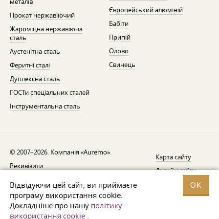
металів
Європейський алюміній
Прокат нержавіючий
Бабіти
Жароміцна нержавіюча
Припій
сталь
Олово
Аустенітна сталь
Свинець
Феритні сталі
Дуплексна сталь
ГОСТи спеціальних сталей
Інструментальна сталь
© 2007–2026. Компанія «Auremo».
Карта сайту
Рекивізити
Дизайн сайту —
AGB
Fresh
Відвідуючи цей сайт, ви приймаєте
OK
Повідомлення про відкликання
програму використання cookie.
Докладніше про нашу
політику
Захист даних
використання cookie
.