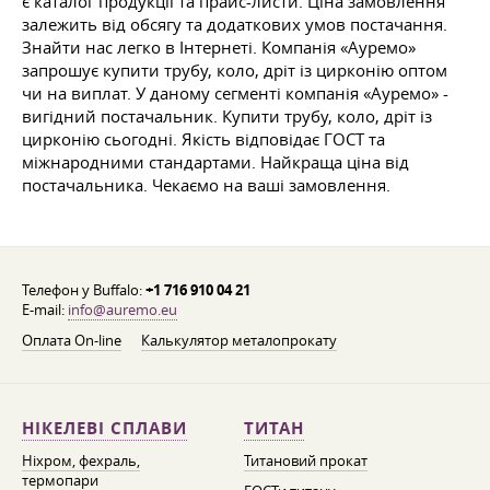
є каталог продукції та прайс-листи. Ціна замовлення
залежить від обсягу та додаткових умов постачання.
Знайти нас легко в Інтернеті. Компанія «Ауремо»
запрошує купити трубу, коло, дріт із цирконію оптом
чи на виплат. У даному сегменті компанія «Ауремо» -
вигідний постачальник. Купити трубу, коло, дріт із
цирконію сьогодні. Якість відповідає ГОСТ та
міжнародними стандартами. Найкраща ціна від
постачальника. Чекаємо на ваші замовлення.
Телефон у Buffalo:
+1 716 910 04 21
E-mail:
info@auremo.eu
Оплата On-line
Калькулятор металопрокату
НІКЕЛЕВІ СПЛАВИ
ТИТАН
Ніхром, фехраль,
Титановий прокат
термопари