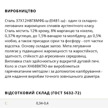
ВИРОБНИЦТВО
Сталь 37Х12Н8Г8МФБ-ш (ЕІ481-ш) - один із складно-
легованих жароміцних сплавів аустенітного класу.
Сталь містить 12% хрому, 8% марганцю та нікелю,
0,37% вуглецю, до 1,5% ванадію та молібдену, до 0,5%
ніобію, а також присадки сірки та фосфору - соті частки
відсотка. Основу складає залізо. Мета легування
полягає у підвищенні жароміцності та жаростійкості,
здатності, стійкості до агресивних середовищ.
Виплавка сталі здійснюється у відкритій дуговій печі.
Коло зі сталі ХН68ВКТЮ-ви виробляються
гарячекатаним методом і за допомогою калібрування -
для надання виробам точного зовнішнього діаметра.
ВІДСОТКОВИЙ СКЛАД (ГОСТ 5632-72)
C:
0,34-0,4