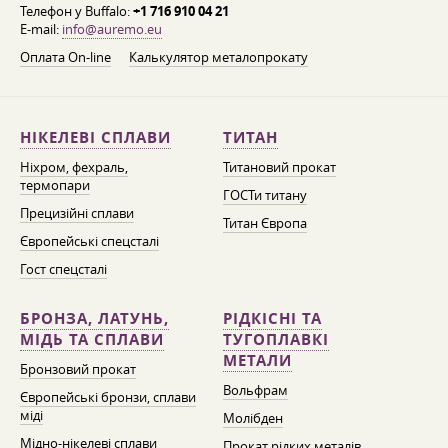
Телефон у Buffalo:
+1 716 910 04 21
E-mail:
info@auremo.eu
Оплата On-line
Калькулятор металопрокату
НІКЕЛЕВІ СПЛАВИ
ТИТАН
Ніхром, фехраль,
Титановий прокат
термопари
ГОСТи титану
Прецизійні сплави
Титан Європа
Європейські спецсталі
Гост спецсталі
БРОНЗА, ЛАТУНЬ,
РІДКІСНІ ТА
МІДЬ ТА СПЛАВИ
ТУГОПЛАВКІ
МЕТАЛИ
Бронзовий прокат
Вольфрам
Європейські бронзи, сплави
міді
Молібден
Мідно-нікелеві сплави
Прокат рідких металів