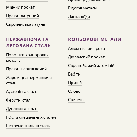
Мідний прокат
Рідкісні метали
Прокат латунний
Лантаноїди
Європейська латунь
НЕРЖАВІЮЧА ТА
КОЛЬОРОВІ МЕТАЛИ
ЛЕГОВАНА СТАЛЬ
Алюмінієвий прокат
Порошки кольорових
Дюралевий прокат
металів
Європейський алюміній
Прокат нержавіючий
Бабіти
Жароміцна нержавіюча
Припій
сталь
Олово
Аустенітна сталь
Свинець
Феритні сталі
Дуплексна сталь
ГОСТи спеціальних сталей
Інструментальна сталь