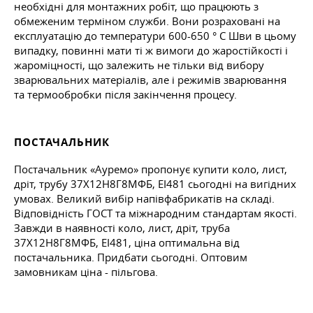
необхідні для монтажних робіт, що працюють з
обмеженим терміном служби. Вони розраховані на
експлуатацію до температури 600-650 ° С Шви в цьому
випадку, повинні мати ті ж вимоги до жаростійкості і
жароміцності, що залежить не тільки від вибору
зварювальних матеріалів, але і режимів зварювання
та термообробки після закінчення процесу.
ПОСТАЧАЛЬНИК
Постачальник «Ауремо» пропонує купити коло, лист,
дріт, трубу 37Х12Н8Г8МФБ, ЕІ481 сьогодні на вигідних
умовах. Великий вибір напівфабрикатів на складі.
Відповідність ГОСТ та міжнародним стандартам якості.
Завжди в наявності коло, лист, дріт, труба
37Х12Н8Г8МФБ, ЕІ481, ціна оптимальна від
постачальника. Придбати сьогодні. Оптовим
замовникам ціна - пільгова.