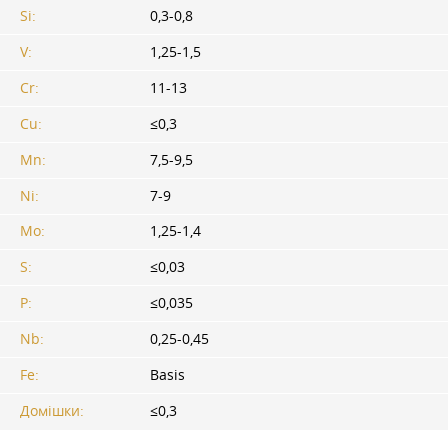
Si:
0,3-0,8
V:
1,25-1,5
Cr:
11-13
Cu:
≤0,3
Mn:
7,5-9,5
Ni:
7-9
Mo:
1,25-1,4
S:
≤0,03
P:
≤0,035
Nb:
0,25-0,45
Fe:
Basis
Домішки:
≤0,3