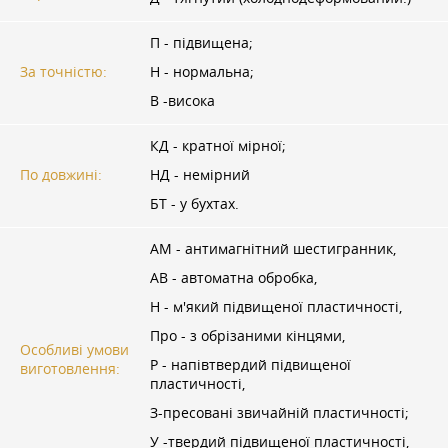
П - підвищена;
За точністю:
Н - нормальна;
В -висока
КД - кратної мірної;
По довжині:
НД - немірний
БТ - у бухтах.
АМ - антимагнітний шестигранник,
АВ - автоматна обробка,
Н - м'який підвищеної пластичності,
Про - з обрізаними кінцями,
Особливі умови
Р - напівтвердий підвищеної
виготовлення:
пластичності,
З-пресовані звичайній пластичності;
У -твердий підвищеної пластичності,