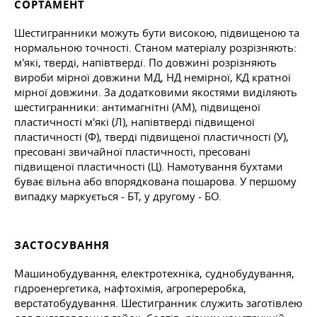
СОРТАМЕНТ
Шестигранники можуть бути високою, підвищеною та
нормальною точності. Станом матеріалу розрізняють:
м'які, тверді, напівтверді. По довжині розрізняють
вироби мірної довжини МД, НД немірної, КД кратної
мірної довжини. За додатковими якостями виділяють
шестигранники: антимагнітні (АМ), підвищеної
пластичності м'які (Л), напівтверді підвищеної
пластичності (Ф), тверді підвищеної пластичності (У),
пресовані звичайної пластичності, пресовані
підвищеної пластичності (Ц). Намотування бухтами
буває вільна або впорядкована пошарова. У першому
випадку маркується - БТ, у другому - БО.
ЗАСТОСУВАННЯ
Машинобудування, електротехніка, суднобудування,
гідроенергетика, нафтохімія, агропереробка,
верстатобудування. Шестигранник служить заготівлею