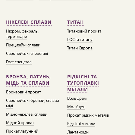
НІКЕЛЕВІ СПЛАВИ
ТИТАН
Ніхром, фехраль,
Титановий прокат
термопари
ГОСТи титану
Прецизійні сплави
Титан Європа
Європейські спецсталі
Гост спецсталі
БРОНЗА, ЛАТУНЬ,
РІДКІСНІ ТА
МІДЬ ТА СПЛАВИ
ТУГОПЛАВКІ
МЕТАЛИ
Бронзовий прокат
Вольфрам
Європейські бронзи, сплави
міді
Молібден
Мідно-нікелеві сплави
Прокат рідких металів
Мідний прокат
Рідкісні метали
Прокат латунний
Лантаноїди