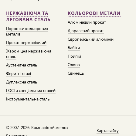
НЕРЖАВІЮЧА ТА
КОЛЬОРОВІ МЕТАЛИ
ЛЕГОВАНА СТАЛЬ
Алюмінієвий прокат
Порошки кольорових
Дюралевий прокат
металів
Європейський алюміній
Прокат нержавіючий
Бабіти
Жароміцна нержавіюча
Припій
сталь
Олово
Аустенітна сталь
Свинець
Феритні сталі
Дуплексна сталь
ГОСТи спеціальних сталей
Інструментальна сталь
© 2007–2026. Компанія «Auremo».
Карта сайту