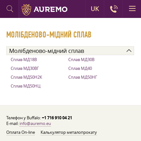
UK
МОЛІБДЕНОВО-МІДНИЙ СПЛАВ
Молібденово-мідний сплав
Сплав МД18В
Сплав МД30В
Сплав МД30ВГ
Сплав МД40
Сплав МД50Н2К
Сплав МД50НГ
Сплав МД50НЦ
Телефон у Buffalo:
+1 716 910 04 21
E-mail:
info@auremo.eu
Оплата On-line
Калькулятор металопрокату