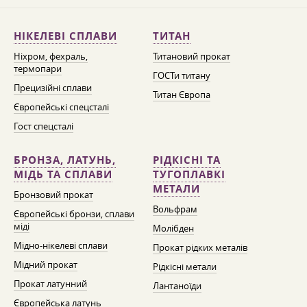
НІКЕЛЕВІ СПЛАВИ
ТИТАН
Ніхром, фехраль,
Титановий прокат
термопари
ГОСТи титану
Прецизійні сплави
Титан Європа
Європейські спецсталі
Гост спецсталі
БРОНЗА, ЛАТУНЬ,
РІДКІСНІ ТА
МІДЬ ТА СПЛАВИ
ТУГОПЛАВКІ
МЕТАЛИ
Бронзовий прокат
Вольфрам
Європейські бронзи, сплави
міді
Молібден
Мідно-нікелеві сплави
Прокат рідких металів
Мідний прокат
Рідкісні метали
Прокат латунний
Лантаноїди
Європейська латунь