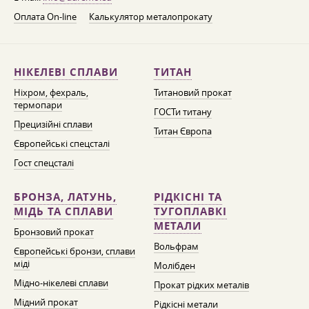
Оплата On-line
Калькулятор металопрокату
НІКЕЛЕВІ СПЛАВИ
ТИТАН
Ніхром, фехраль,
Титановий прокат
термопари
ГОСТи титану
Прецизійні сплави
Титан Європа
Європейські спецсталі
Гост спецсталі
БРОНЗА, ЛАТУНЬ,
РІДКІСНІ ТА
МІДЬ ТА СПЛАВИ
ТУГОПЛАВКІ
МЕТАЛИ
Бронзовий прокат
Вольфрам
Європейські бронзи, сплави
міді
Молібден
Мідно-нікелеві сплави
Прокат рідких металів
Мідний прокат
Рідкісні метали