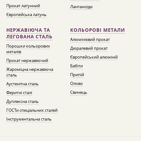
Прокат латунний
Лантаноїди
Європейська латунь
НЕРЖАВІЮЧА ТА
КОЛЬОРОВІ МЕТАЛИ
ЛЕГОВАНА СТАЛЬ
Алюмінієвий прокат
Порошки кольорових
Дюралевий прокат
металів
Європейський алюміній
Прокат нержавіючий
Бабіти
Жароміцна нержавіюча
Припій
сталь
Олово
Аустенітна сталь
Свинець
Феритні сталі
Дуплексна сталь
ГОСТи спеціальних сталей
Інструментальна сталь