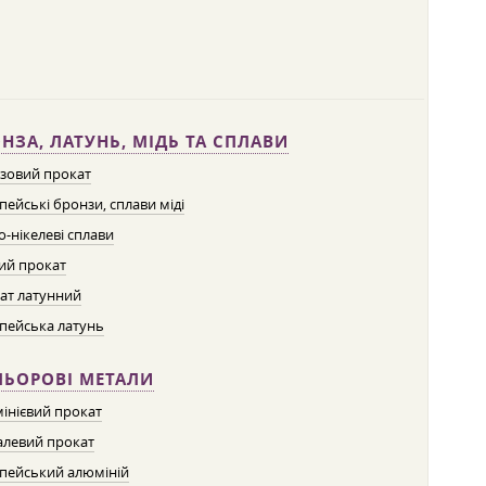
НЗА, ЛАТУНЬ, МІДЬ ТА СПЛАВИ
зовий прокат
пейські бронзи, сплави міді
о-нікелеві сплави
ий прокат
ат латунний
пейська латунь
ЛЬОРОВІ МЕТАЛИ
інієвий прокат
левий прокат
пейський алюміній