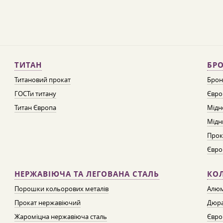
ТИТАН
БРО
Титановий прокат
Брон
ГОСТи титану
Євро
Титан Європа
Мідн
Мідн
Прок
Євро
НЕРЖАВІЮЧА ТА ЛЕГОВАНА СТАЛЬ
КО
Порошки кольорових металів
Алюм
Прокат нержавіючий
Дюра
Жароміцна нержавіюча сталь
Євро