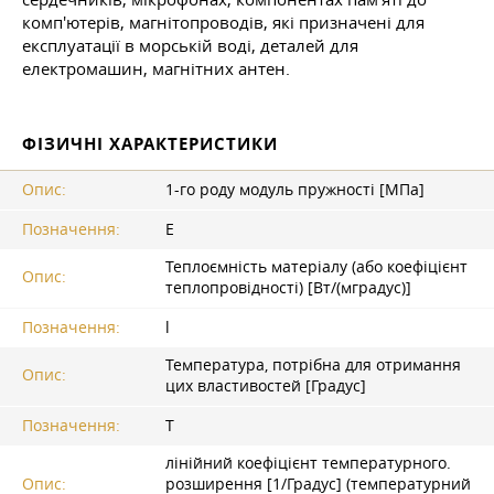
комп'ютерів, магнітопроводів, які призначені для
експлуатації в морській воді, деталей для
електромашин, магнітних антен.
ФІЗИЧНІ ХАРАКТЕРИСТИКИ
Опис:
1-го роду модуль пружності [МПа]
Позначення:
E
Теплоємність матеріалу (або коефіцієнт
Опис:
теплопровідності) [Вт/(мградус)]
Позначення:
l
Температура, потрібна для отримання
Опис:
цих властивостей [Градус]
Позначення:
T
лінійний коефіцієнт температурного.
Опис:
розширення [1/Градус] (температурний