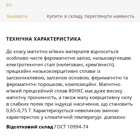
En:
Замовити:
Купити зі складу, переглянути наявність
ТЕХНІЧНА ХАРАКТЕРИСТИКА
До класу магнітно-м'яких матеріалів відноситься
особливо чисте феромагнітне залізо, низьковуглецеві
електротехнічні сталі (нелеговані, крем'янисті),
прецизійні низькокоерцитивні сплави із
залізонікелевою, залізною основою, феримагнітні та
феромагнітні порошкові, композиційні. Магнітно-
м'який прецизійний сплав 80НХС має дуже високу
магнітну проникність, а також малу коерцитивну силу
в слабких полях при індукції насичення, що становить
0,65-0,75 Т. Характеризується невеликою зміною
характеристик у кліматичній температурі. діапазоні.
Відсотковий склад
ГОСТ 10994-74