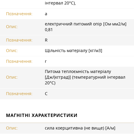
інтервал 20°С),
Позначення:
a
електричний питомий опір [Ом·мм2/м]
Опис:
0,81
Позначення:
R
Опис:
Щільність матеріалу [кг/м3]
Позначення:
r
Питома теплоємність матеріалу
Опис:
[Дж/(кгград)] (температурний інтервал
20°С)
Позначення:
C
МАГНІТНІ ХАРАКТЕРИСТИКИ
Опис:
сила коерцитивна (не вище) [А/м]