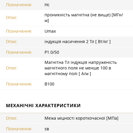
Позначення:
Hc
проникність магнітна (не вище) [МГн/
Опис:
м]
Позначення:
Umax
Опис:
індукція насичення 2 Тл [ Вт/кг ]
Позначення:
P1.0/50
Магнітна Tл індукція напруженість
Опис:
магнітного поля не менше 100 в
магнітному полі [ А/м ]
Позначення:
B100
МЕХАНІЧНІ ХАРАКТЕРИСТИКИ
Опис:
Межа міцності короткочасної [МПа]
Позначення:
sв