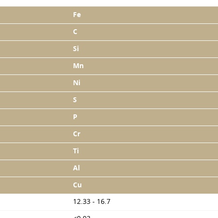
Fe
C
Si
Mn
Ni
S
P
Cr
Ti
Al
Cu
12.33 - 16.7