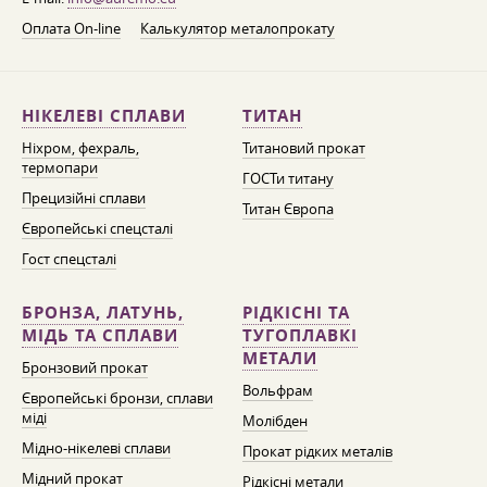
Оплата On-line
Калькулятор металопрокату
НІКЕЛЕВІ СПЛАВИ
ТИТАН
Ніхром, фехраль,
Титановий прокат
термопари
ГОСТи титану
Прецизійні сплави
Титан Європа
Європейські спецсталі
Гост спецсталі
БРОНЗА, ЛАТУНЬ,
РІДКІСНІ ТА
МІДЬ ТА СПЛАВИ
ТУГОПЛАВКІ
МЕТАЛИ
Бронзовий прокат
Вольфрам
Європейські бронзи, сплави
міді
Молібден
Мідно-нікелеві сплави
Прокат рідких металів
Мідний прокат
Рідкісні метали