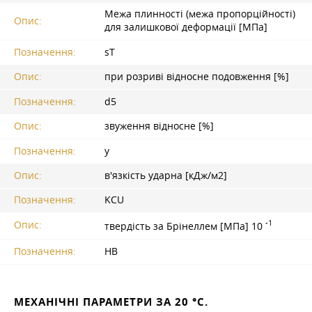
Межа плинності (межа пропорційності)
Опис:
для залишкової деформації [МПа]
Позначення:
sT
Опис:
при розриві відносне подовження [%]
Позначення:
d5
Опис:
звуження відносне [%]
Позначення:
y
Опис:
в'язкість ударна [кДж/м2]
Позначення:
KCU
-1
Опис:
твердість за Брінеллем [МПа] 10
Позначення:
HB
МЕХАНІЧНІ ПАРАМЕТРИ ЗА 20 °C.