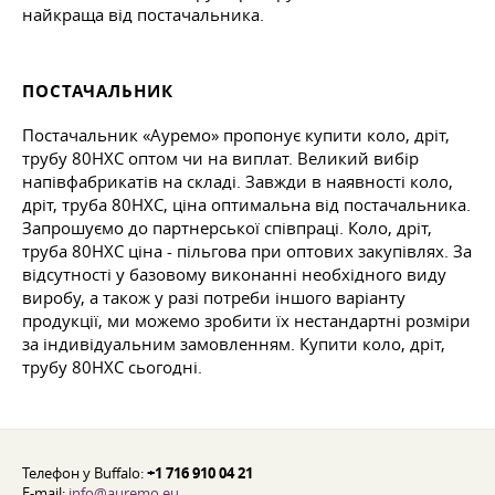
найкраща від постачальника.
ПОСТАЧАЛЬНИК
Постачальник «Ауремо» пропонує купити коло, дріт,
трубу 80НХС оптом чи на виплат. Великий вибір
напівфабрикатів на складі. Завжди в наявності коло,
дріт, труба 80НХС, ціна оптимальна від постачальника.
Запрошуємо до партнерської співпраці. Коло, дріт,
труба 80НХС ціна - пільгова при оптових закупівлях. За
відсутності у базовому виконанні необхідного виду
виробу, а також у разі потреби іншого варіанту
продукції, ми можемо зробити їх нестандартні розміри
за індивідуальним замовленням. Купити коло, дріт,
трубу 80НХС сьогодні.
Телефон у Buffalo:
+1 716 910 04 21
E-mail:
info@auremo.eu