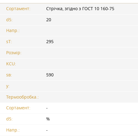
Сортамент:
Стрічка, згідно з
ГОСТ 10
160-75
d5:
20
Напр.:
sT:
295
Розмір:
KCU:
sв:
590
y:
Термообробка.:
Сортамент:
-
d5:
%
Напр.:
-