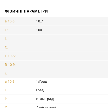
ФІЗИЧНІ ПАРАМЕТРИ
a 10 6:
10.7
T:
100
l:
C:
E 10-5:
R 10 9:
r:
a 10 6:
1/Град
T:
Град
l:
Вт/(м·град)
C:
Дж/(кг·град)