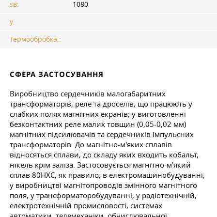
sв:
1080
y:
Термообробка.:
СФЕРА ЗАСТОСУВАННЯ
Виробництво сердечників малогабаритних
трансформаторів, реле та дроселів, що працюють у
слабких полях магнітних екранів; у виготовленні
безконтактних реле малих товщин (0,05-0,02 мм)
магнітних підсилювачів та сердечників імпульсних
трансформаторів. До магнітно-м'яких сплавів
відносяться сплави, до складу яких входить кобальт,
нікель крім заліза. Застосовується магнітно-м'який
сплав 80НХС, як правило, в електромашинобудуванні,
у виробництві магнітопроводів змінного магнітного
поля, у трансформаторобудуванні, у радіотехнічній,
електротехнічній промисловості, системах
автоматики, телемеханіки, обчислювальної