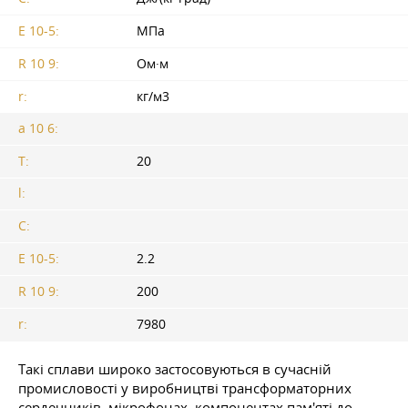
E 10-5:
МПа
R 10 9:
Ом·м
r:
кг/м3
a 10 6:
T:
20
l:
C:
E 10-5:
2.2
R 10 9:
200
r:
7980
Такі сплави широко застосовуються в сучасній
промисловості у виробництві трансформаторних
сердечників, мікрофонах, компонентах пам'яті до