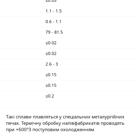
≤0.03
1.1 - 1.5
0.6 - 1.1
79 - 81.5
≤0.02
≤0.02
2.6 - 3
≤0.15
≤0.15
≤0.2
Такі сплави плавляться у спеціальних металургійних
печах. Термічну обробку напівфабрикатів проводять
при +600°З поступовим охолодженням.