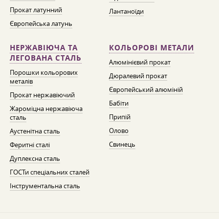
Прокат латунний
Лантаноїди
Європейська латунь
НЕРЖАВІЮЧА ТА
КОЛЬОРОВІ МЕТАЛИ
ЛЕГОВАНА СТАЛЬ
Алюмінієвий прокат
Порошки кольорових
Дюралевий прокат
металів
Європейський алюміній
Прокат нержавіючий
Бабіти
Жароміцна нержавіюча
Припій
сталь
Олово
Аустенітна сталь
Свинець
Феритні сталі
Дуплексна сталь
ГОСТи спеціальних сталей
Інструментальна сталь