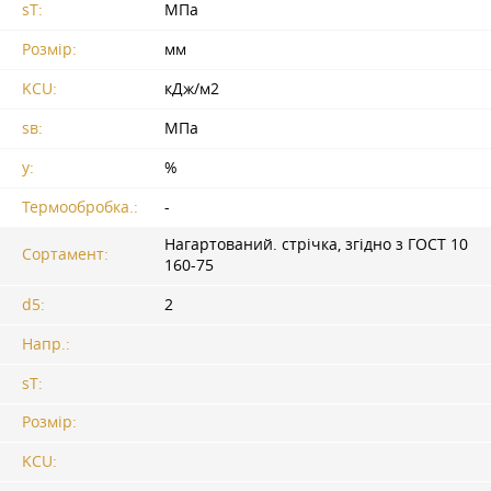
sT:
МПа
Розмір:
мм
KCU:
кДж/м2
sв:
МПа
y:
%
Термообробка.:
-
Нагартований. стрічка, згідно з
ГОСТ 10
Сортамент:
160-75
d5:
2
Напр.:
sT:
Розмір:
KCU: