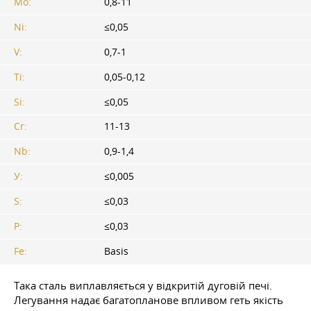
Mo:
0,8-11
Ni:
≤0,05
V:
0,7-1
Ti:
0,05-0,12
Si:
≤0,05
Cr:
11-13
Nb:
0,9-1,4
У:
≤0,005
S:
≤0,03
P:
≤0,03
Fe:
Basis
Така сталь виплавляється у відкритій дуговій печі.
Легування надає багатопланове впливом геть якість