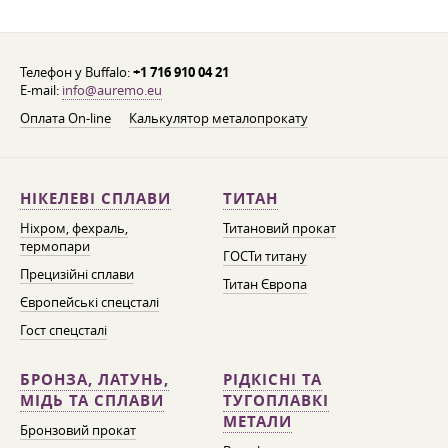
Телефон у Buffalo:
+1 716 910 04 21
E-mail:
info@auremo.eu
Оплата On-line
Калькулятор металопрокату
НІКЕЛЕВІ СПЛАВИ
ТИТАН
Ніхром, фехраль,
Титановий прокат
термопари
ГОСТи титану
Прецизійні сплави
Титан Європа
Європейські спецсталі
Гост спецсталі
БРОНЗА, ЛАТУНЬ,
РІДКІСНІ ТА
МІДЬ ТА СПЛАВИ
ТУГОПЛАВКІ
МЕТАЛИ
Бронзовий прокат