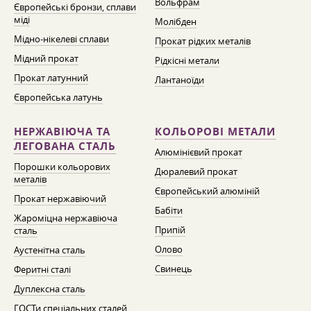
Вольфрам
Європейські бронзи, сплави
міді
Молібден
Мідно-нікелеві сплави
Прокат рідких металів
Мідний прокат
Рідкісні метали
Прокат латунний
Лантаноїди
Європейська латунь
НЕРЖАВІЮЧА ТА
КОЛЬОРОВІ МЕТАЛИ
ЛЕГОВАНА СТАЛЬ
Алюмінієвий прокат
Порошки кольорових
Дюралевий прокат
металів
Європейський алюміній
Прокат нержавіючий
Бабіти
Жароміцна нержавіюча
Припій
сталь
Олово
Аустенітна сталь
Свинець
Феритні сталі
Дуплексна сталь
ГОСТи спеціальних сталей