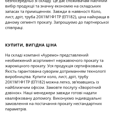
безпосередньо зі складу. Це дає споживачам наочний
вибір продукції та значну економію на складських
запасах та приміщеннях. Завжди в наявності Коло,
лист, дріт, труба 20Х1М1Ф1ТР (ЕП182), ціна найкраща в
даному сегменті прокату. Запрошуємо до партнерської
співпраці.
КУПИТИ, ВИГІДНА ЦІНА
На складі компанії «Ауремо» представлений
необмежений асортимент нержавіючого прокату та
жароміцного прокату. Уся продукція сертифікована.
Якість гарантована суворим дотриманням технології
виробництва. Купити коло, лист, дріт, трубу
20Х1М1Ф1ТР (ЕП182) можна легко, зв'язавшись із
найближчим офісом. Замовте послугу «Зворотний
дзвінок». Наші менеджери завжди готові надати
кваліфіковану допомогу. Виконуємо індивідуальні
замовлення на постачання прокату нестандартних
параметрів.