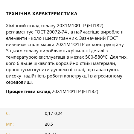
ТЕХНІЧНА ХАРАКТЕРИСТИКА
Хімічний склад сплаву 20Х1М1Ф1ТР (ЕП182)
регламентує
ГОСТ 20072-74
, а найчастіше вироблені
елементи - коло і шестигранник. Зазначений ГОСТ
визначає сталь марки 20Х1М1Ф1ТР як конструкційну.
З цього сплаву виробляють кріпильні деталі з
температурою експлуатації в межах 500-580°С. Для тих,
кого більше цікавлять корозійно-стійкі матеріали,
пропонуємо купити дуплексні сталі, що гарантують
високу надійність роботи конструкції в агресивному
середовищі.
Процентний склад
20Х1M1Ф1ТР (ЕП182)
C:
0,17-0,24
Mn:
≤0,5