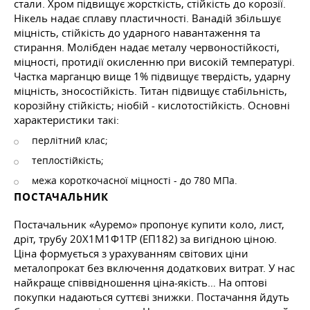
стали. Хром підвищує жорсткість, стійкість до корозії.
Нікель надає сплаву пластичності. Ванадій збільшує
міцність, стійкість до ударного навантаження та
стирання. Молібден надає металу червоностійкості,
міцності, протидії окисленню при високій температурі.
Частка марганцю вище 1% підвищує твердість, ударну
міцність, зносостійкість. Титан підвищує стабільність,
корозійну стійкість; ніобій - кислотостійкість. Основні
характеристики такі:
перлітний клас;
теплостійкість;
межа короткочасної міцності - до 780 МПа.
ПОСТАЧАЛЬНИК
Постачальник «Ауремо» пропонує купити коло, лист,
дріт, трубу 20Х1М1Ф1ТР (ЕП182) за вигідною ціною.
Ціна формується з урахуванням світових ціни
металопрокат без включення додаткових витрат. У нас
найкраще співвідношення ціна-якість… На оптові
покупки надаються суттєві знижки. Постачання йдуть