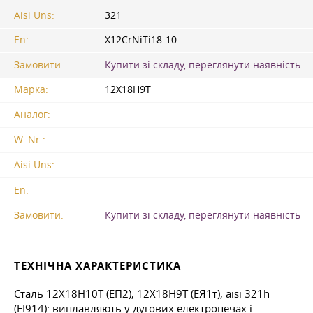
Aisi Uns:
321
En:
X12CrNiTi18-10
Замовити:
Купити зі складу, переглянути наявність
Марка:
12Х18Н9Т
Аналог:
W. Nr.:
Aisi Uns:
En:
Замовити:
Купити зі складу, переглянути наявність
ТЕХНІЧНА ХАРАКТЕРИСТИКА
Сталь 12Х18Н10Т (ЕП2), 12Х18Н9Т (ЕЯ1т), aisi 321h
(ЕІ914): виплавляють у дугових електропечах і