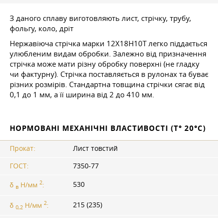
З даного сплаву виготовляють лист, стрічку, трубу,
фольгу, коло, дріт
Нержавіюча стрічка марки 12Х18Н10Т легко піддається
улюбленим видам обробки. Залежно від призначення
стрічка може мати різну обробку поверхні (не гладку
чи фактурну). Стрічка поставляється в рулонах та буває
різних розмірів. Стандартна товщина стрічки сягає від
0,1 до 1 мм, а її ширина від 2 до 410 мм.
НОРМОВАНІ МЕХАНІЧНІ ВЛАСТИВОСТІ (T° 20°С)
Прокат:
Лист товстий
ГОСТ:
7350-77
2
530
δ
Н/мм
:
в
2
215 (235)
δ
Н/мм
:
0,2