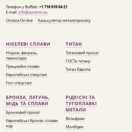
Телефон у Buffalo:
+1 716 910 04 21
E-mail:
info@auremo.eu
Оплата On-line
Калькулятор металопрокату
НІКЕЛЕВІ СПЛАВИ
ТИТАН
Ніхром, фехраль,
Титановий прокат
термопари
ГОСТи титану
Прецизійні сплави
Титан Європа
Європейські спецсталі
Гост спецсталі
БРОНЗА, ЛАТУНЬ,
РІДКІСНІ ТА
МІДЬ ТА СПЛАВИ
ТУГОПЛАВКІ
МЕТАЛИ
Бронзовий прокат
Вольфрам
Європейські бронзи, сплави
міді
Молібден