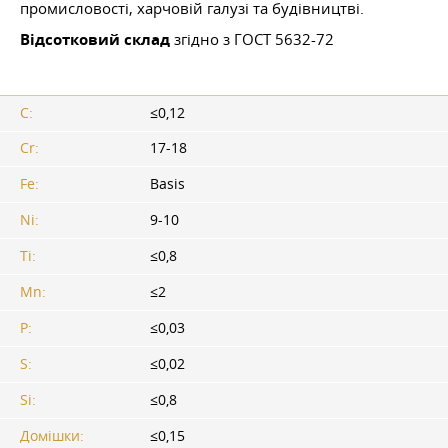
промисловості, харчовій галузі та будівництві.
Відсотковий склад
згідно з
ГОСТ 5632-72
C:
≤0,12
Cr:
17-18
Fe:
Basis
Ni:
9-10
Ti:
≤0,8
Mn:
≤2
P:
≤0,03
S:
≤0,02
Si:
≤0,8
Домішки:
≤0,15