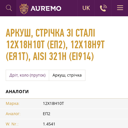
UK
АРКУШ, СТРІЧКА ЗІ СТАЛІ
12Х18Н10Т (ЕП2), 12Х18Н9Т
(ЕЯ1Т), AISI 321H (ЕІ914)
Дріт, коло (пруток)
Аркуш, стрічка
АНАЛОГИ
Марка:
12Х18Н10Т
Аналог:
ЕП2
W. Nr.:
1.4541