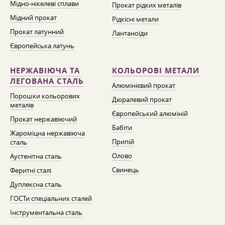
Мідно-нікелеві сплави
Прокат рідких металів
Мідний прокат
Рідкісні метали
Прокат латунний
Лантаноїди
Європейська латунь
НЕРЖАВІЮЧА ТА
КОЛЬОРОВІ МЕТАЛИ
ЛЕГОВАНА СТАЛЬ
Алюмінієвий прокат
Порошки кольорових
Дюралевий прокат
металів
Європейський алюміній
Прокат нержавіючий
Бабіти
Жароміцна нержавіюча
Припій
сталь
Олово
Аустенітна сталь
Свинець
Феритні сталі
Дуплексна сталь
ГОСТи спеціальних сталей
Інструментальна сталь