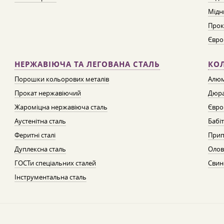
Мідн
Прок
Євро
НЕРЖАВІЮЧА ТА ЛЕГОВАНА СТАЛЬ
КО
Порошки кольорових металів
Алюм
Прокат нержавіючий
Дюра
Жароміцна нержавіюча сталь
Євро
Аустенітна сталь
Бабі
Феритні сталі
Прип
Дуплексна сталь
Олов
ГОСТи спеціальних сталей
Свин
Інструментальна сталь