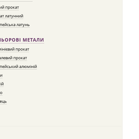
ий прокат
ат латунний
пейська латунь
ЛЬОРОВІ МЕТАЛИ
інієвий прокат
левий прокат
пейський алюміній
ти
ій
о
ець