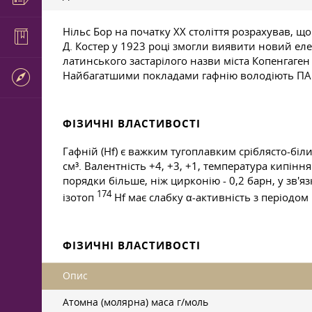
Нільс Бор на початку ХХ століття розрахував, щ
Д. Костер у 1923 році змогли виявити новий ел
латинського застарілого назви міста Копенгаген
Найбагатшими покладами гафнію володіють ПАР т
ФІЗИЧНІ ВЛАСТИВОСТІ
Гафній (Hf) є важким тугоплавким сріблясто-біл
см³. Валентність +4, +3, +1, температура кипінн
порядки більше, ніж цирконію - 0,2 барн, у зв'
174
ізотоп
Hf має слабку α-активність з періодо
ФІЗИЧНІ ВЛАСТИВОСТІ
Опис
Атомна (молярна) маса г/моль