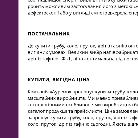
робить можливим застосування його з метою «н
дефектоскопії або у вигляді ємного джерела енер
ПОСТАЧАЛЬНИК
Де купити трубу, коло, пруток, дріт з гафнію оп
вигідних умовах. Великий вибір напівфабрикатів
дріт із гафнію ГФІ-1, ціна - оптимальна від пост
КУПИТИ, ВИГІДНА ЦІНА
Компанія «Ауремо» пропонує купити трубу, коло,
масштабних виробництв. Ми маємо привабливі умо
технологічними особливостями виробництва без
каталог продукції та прайс-листи. Ціна замовле
запрошує купити трубу, коло, пруток, дріт із га
коло, пруток, дріт із гафнію сьогодні. Якість 