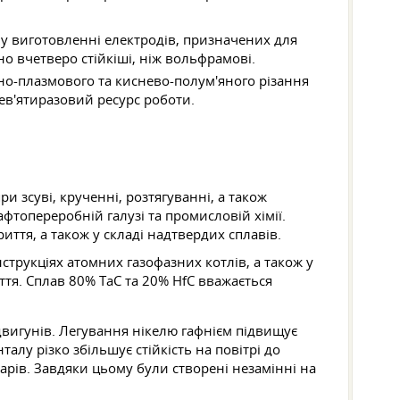
 у виготовленні електродів, призначених для
о вчетверо стійкіші, ніж вольфрамові.
но-плазмового та киснево-полум'яного різання
 дев'ятиразовий ресурс роботи.
 зсуві, крученні, розтягуванні, а також
афтопереробній галузі та промисловій хімії.
ття, а також у складі надтвердих сплавів.
струкціях атомних газофазних котлів, а також у
тя. Сплав 80% ТаС та 20% HfC вважається
двигунів. Легування нікелю гафнієм підвищує
алу різко збільшує стійкість на повітрі до
арів. Завдяки цьому були створені незамінні на