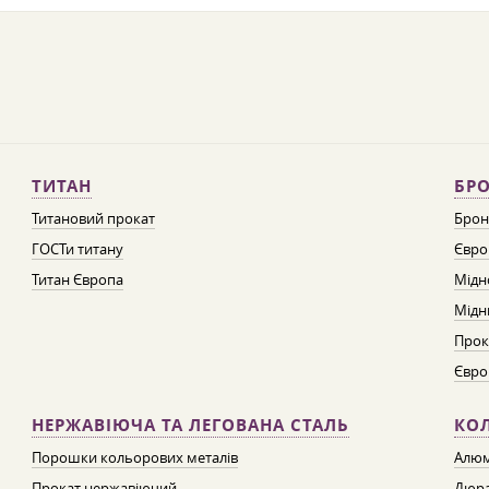
ТИТАН
БРО
Титановий прокат
Брон
ГОСТи титану
Євро
Титан Європа
Мідн
Мідн
Прок
Євро
НЕРЖАВІЮЧА ТА ЛЕГОВАНА СТАЛЬ
КО
Порошки кольорових металів
Алюм
Прокат нержавіючий
Дюра