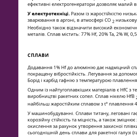
ефективні електрогенератори дозволяє малий вих
У електротехніці.
Разом із жаростійкістю низьк
зварювання в аргоні, в атмосфері CO
низьковуг
2
Необхідно також відзначити високий економічни
металів. Сплав містить: 77% Hf, 20% Ta, 2% W, 0,
СПЛАВИ
Додавання 1% Hf до алюмінію дає надміцний спла
покращену вібростійкість. Легування за допомого
Борід і карбід гафнію з температурою плавлення
Одним із найтугоплавкіших матеріалів є HfC з т
виробництві ракетних сопел. Сплав нікелю HfB
найбільш жаростійким сплавом з t° плавлення 4
У машинобудуванні. Сплави титану, леговані га
корозійну стійкість та міцність, а також зміцню
окислення за рахунок утворення захисної плівк
сьогоднішній день сплави для ракетної галузі (га