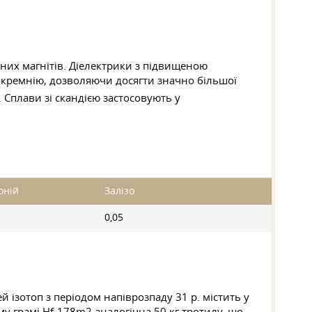
жних магнітів. Діелектрики з підвищеною
 кремнію, дозволяючи досягти значно більшої
 Сплави зі скандією застосовують у
оній
Залізо
0,05
й ізотоп з періодом напіврозпаду 31 р. містить у
му грамі Hf-178m2 аналогічна 50 кг тротилу, що