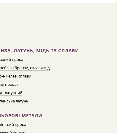
НЗА, ЛАТУНЬ, МІДЬ ТА СПЛАВИ
зовий прокат
пейські бронзи, сплави міді
о-нікелеві сплави
ий прокат
ат латунний
пейська латунь
ЛЬОРОВІ МЕТАЛИ
інієвий прокат
левий прокат