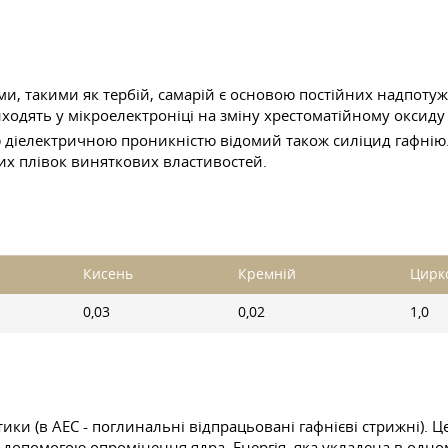
ми, такими як тербій, самарій є основою постійних надпоту
ходять у мікроелектроніці на зміну хрестоматійному оксиду
ю діелектричною проникністю відомий також силіцид гафнію.
их плівок виняткових властивостей.
Кисень
Кремній
Цирк
0,03
0,02
1,0
и (в АЕС - поглинальні відпрацьовані гафнієві стрижні). Це
 допомогою опромінення ядра. Енергія, яка укладена в одно