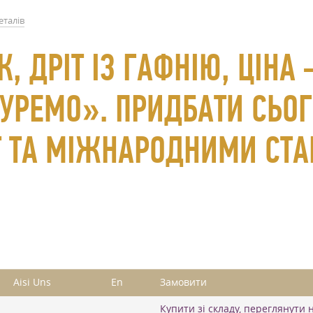
еталів
К, ДРІТ ІЗ ГАФНІЮ, ЦІНА
УРЕМО». ПРИДБАТИ СЬОГ
СТ ТА МІЖНАРОДНИМИ СТ
Aisi Uns
En
Замовити
Купити зі складу, переглянути 