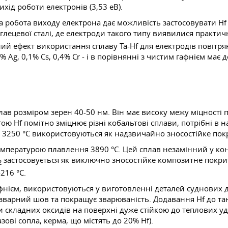
ід роботи електронів (3,53 еВ).
а робота виходу електрона дає можливість застосовувати Hf
лецевої сталі, де електроди такого типу виявилися практичн
й ефект використання сплаву Ta-Hf для електродів повітря
5% Ag, 0,1% Cs, 0,4% Cr - і в порівнянні з чистим гафнієм має
в розміром зерен 40-50 нм. Він має високу межу міцності при
ю Hf помітно зміцнює різні кобальтові сплави, потрібні в н
 3250 °C використовуються як надзвичайно зносостійке покри
емпературою плавлення 3890 °C. Цей сплав незамінний у кон
застосовується як виключно зносостійке композитне покрит
2
216 °C.
фнієм, використовуються у виготовленні деталей суднових 
є зварний шов та покращує зварюваність. Додавання Hf до тант
и складних оксидів на поверхні дуже стійкою до теплових уд
зові сопла, керма, що містять до 20% Hf).