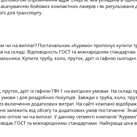
акачування» бойових компактних лазерів і як регульоване 
гії для транспорту .
том чи на виплат? Постачальник «Ауремо» пропонує купити труб
 на складі. Відповідність ГОСТ та міжнародним стандартам як
ачальника. Купити трубу, коло, пруток, дріт із гафнію сьогодн
 пруток, дріт із гафнію ГФІ-1 на вигідних умовах. На складі
ви і для роздрібних покупців. Завжди є труба, коло, пруток
 включення додаткових витрат. На сайті компанії відображ
ння залежить від обсягу та додаткових умов постачання. Знай
фнію оптом чи на виплат. У даному сегменті компанія "Ауремо
відповідає ГОСТ та міжнародними стандартами. Найкраща ціна