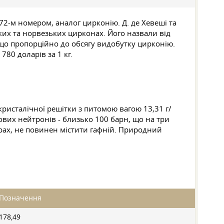
72-м номером, аналог цирконію. Д. де Хевеші та
ких та норвезьких цирконах. Його назвали від
, що пропорційно до обсягу видобутку цирконію.
80 доларів за 1 кг.
кристалічної решітки з питомою вагою 13,31 г/
лових нейтронів - близько 100 барн, що на три
орах, не повинен містити гафній. Природний
Позначення
178,49