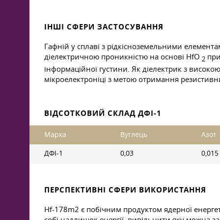
ІНШІ СФЕРИ ЗАСТОСУВАННЯ
Гафній у сплаві з рідкісноземельними елемента
діелектричною проникністю на основі HfO
при
2
інформаційної густини. Як діелектрик з високо
мікроелектроніці з метою отримання резистивн
ВІДСОТКОВИЙ СКЛАД ДФІ-1
Марка
Вуглець
Азот
ДФІ-1
0,03
0,015
ПЕРСПЕКТИВНІ СФЕРИ ВИКОРИСТАННЯ
Hf-178m2 є побічним продуктом ядерної енергетик
собі надлишок енергії, вивільнити яку можна за