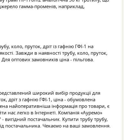
джерело гамма-променів, наприклад,
у, коло, пруток, дріт із гафнію ГФІ-1 на
ості. Завжди в наявності трубу, коло, пруток,
і. Для оптових замовників ціна - пільгова.
 представлений широкий вибір продукції для
, дріт з гафнію ГФІ-1, ціна - обумовлена
ена найоперативніша інформація про товари, є
ти нас легко в Інтернеті. Компанія «Ауремо»
" - вигідний постачальник. Купити трубу трубу,
 від постачальника. Чекаємо на ваші замовлення.