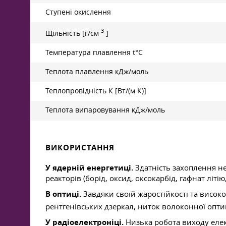
Ступені окислення
3
Щільність [г/см
]
Температура плавлення t°С
Теплота плавлення кДж/моль
Теплопровідність К [Вт/(м·К)]
Теплота випаровування кДж/моль
ВИКОРИСТАННЯ
У ядерній енергетиці.
Здатність захоплення не
реакторів (борід, оксид, оксокарбід, гафнат літ
В оптиці.
Завдяки своїй жаростійкості та висо
рентгенівських дзеркал, ниток волоконної опти
У радіоелектроніці.
Низька робота виходу елек