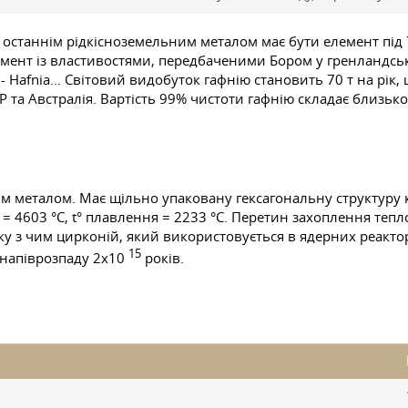
о останнім рідкісноземельним металом має бути елемент під 
емент із властивостями, передбаченими Бором у гренландсь
 - Hafnia… Світовий видобуток гафнію становить 70 т на рік
а Австралія. Вартість 99% чистоти гафнію складає близько 7
им металом. Має щільно упаковану гексагональну структуру 
я = 4603 °C, t° плавлення = 2233 °C. Перетин захоплення теп
язку з чим цирконій, який використовується в ядерних реакт
15
м напіврозпаду 2x10
років.