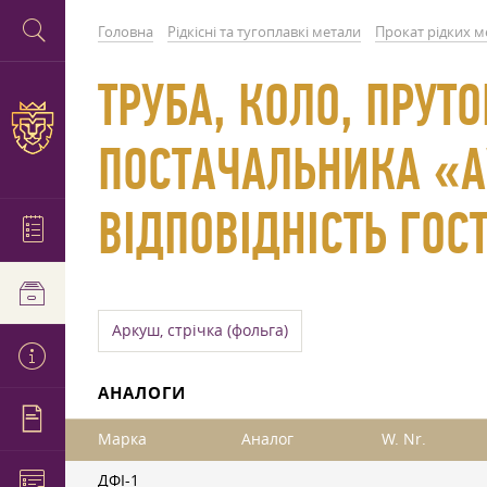
Головна
Рідкісні та тугоплавкі метали
Прокат рідких м
ТРУБА, КОЛО, ПРУТО
ПОСТАЧАЛЬНИКА «А
ВІДПОВІДНІСТЬ ГО
Аркуш, стрічка (фольга)
АНАЛОГИ
Марка
Аналог
W. Nr.
ДФІ-1