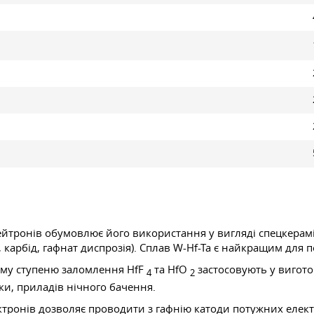
йтронів обумовлює його використання у вигляді спецкерамі
ію, карбід, гафнат диспрозія). Сплав W-Hf-Ta є найкращим для
кому ступеню заломлення HfF
та HfO
застосовують у вигот
4
2
ки, приладів нічного бачення.
тронів дозволяє проводити з гафнію катоди потужних електр