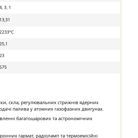
4, 3, 1
13,31
2233°С
25,1
23
575
ки, скла, регулювальних стрижнів ядерних
 подачі палива у атомних газофазних двигунах.
овленні багатошарових та астрономічних
онних гармат, радіоламп та термоемісійні