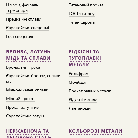
Ніхром, фехраль,
Титановий прокат
термопари
ГОСТи титану
Прецизійні сплави
Титан Європа
Європейські спецсталі
Гост спецсталі
БРОНЗА, ЛАТУНЬ,
РІДКІСНІ ТА
МІДЬ ТА СПЛАВИ
ТУГОПЛАВКІ
МЕТАЛИ
Бронзовий прокат
Вольфрам
Європейські бронзи, сплави
міді
Молібден
Мідно-нікелеві сплави
Прокат рідких металів
Мідний прокат
Рідкісні метали
Прокат латунний
Лантаноїди
Європейська латунь
НЕРЖАВІЮЧА ТА
КОЛЬОРОВІ МЕТАЛИ
ЛЕГОВАНА СТАЛЬ