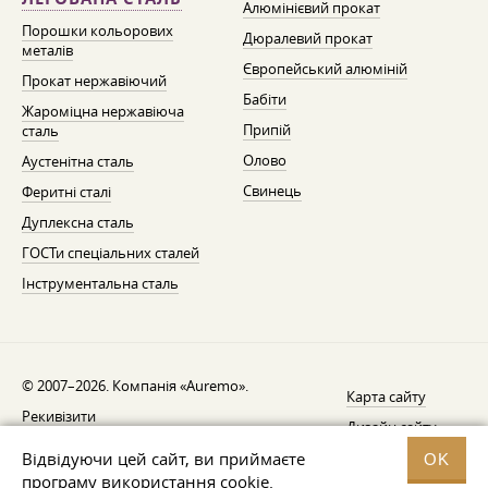
Алюмінієвий прокат
Порошки кольорових
Дюралевий прокат
металів
Європейський алюміній
Прокат нержавіючий
Бабіти
Жароміцна нержавіюча
Припій
сталь
Олово
Аустенітна сталь
Свинець
Феритні сталі
Дуплексна сталь
ГОСТи спеціальних сталей
Інструментальна сталь
© 2007–2026. Компанія «Auremo».
Карта сайту
Рекивізити
Дизайн сайту —
AGB
Fresh
Відвідуючи цей сайт, ви приймаєте
OK
Повідомлення про відкликання
програму використання cookie.