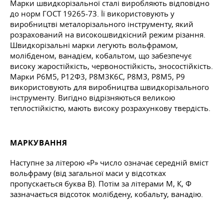
Марки швидкорізальної сталі виробляють відповідно
до норм
ГОСТ
19265-73. Її використовують у
виробництві металорізального інструменту, який
розрахований на високошвидкісний режим різання.
Швидкорізальні марки легують вольфрамом,
молібденом, ванадієм, кобальтом, що забезпечує
високу жаростійкість, червоностійкість, зносостійкість.
Марки Р6М5, Р12Ф3, Р8М3К6С, Р8М3, Р8М5, Р9
використовують для виробництва швидкорізального
інструменту. Вигідно відрізняються великою
теплостійкістю, мають високу розрахункову твердість.
МАРКУВАННЯ
Наступне за літерою «Р» число означає середній вміст
вольфраму (від загальної маси у відсотках
пропускається буква В). Потім за літерами М, К, Ф
зазначається відсоток молібдену, кобальту, ванадію.