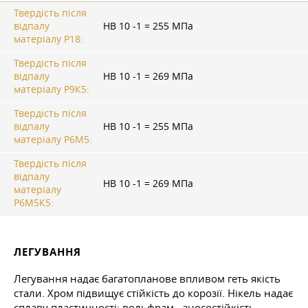
Твердість після
відпалу
HB 10 -1 = 255 МПа
матеріалу Р18:
Твердість після
відпалу
HB 10 -1 = 269 МПа
матеріалу Р9К5:
Твердість після
відпалу
HB 10 -1 = 255 МПа
матеріалу Р6М5:
Твердість після
відпалу
HB 10 -1 = 269 МПа
матеріалу
Р6М5К5:
ЛЕГУВАННЯ
Легування надає багатопланове впливом геть якість
стали. Хром підвищує стійкість до корозії. Нікель надає
сплаву пластичності; вольфрам - зносостійкість,