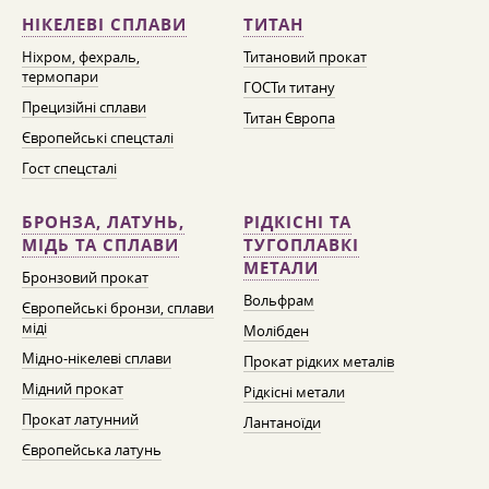
НІКЕЛЕВІ СПЛАВИ
ТИТАН
Ніхром, фехраль,
Титановий прокат
термопари
ГОСТи титану
Прецизійні сплави
Титан Європа
Європейські спецсталі
Гост спецсталі
БРОНЗА, ЛАТУНЬ,
РІДКІСНІ ТА
МІДЬ ТА СПЛАВИ
ТУГОПЛАВКІ
МЕТАЛИ
Бронзовий прокат
Вольфрам
Європейські бронзи, сплави
міді
Молібден
Мідно-нікелеві сплави
Прокат рідких металів
Мідний прокат
Рідкісні метали
Прокат латунний
Лантаноїди
Європейська латунь