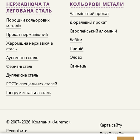
НЕРЖАВІЮЧА ТА
КОЛЬОРОВІ МЕТАЛИ
ЛЕГОВАНА СТАЛЬ
Алюмінієвий прокат
Порошки кольорових
Дюралевий прокат
металів
Європейський алюміній
Прокат нержавіючий
Бабіти
Жароміцна нержавіюча
Припій
сталь
Олово
Аустенітна сталь
Свинець
Феритні сталі
Дуплексна сталь
ГОСТи спеціальних сталей
Інструментальна сталь
© 2007–2026. Компанія «Auremo».
Карта сайту
Рекивізити
Дизайн сайту —
AGB
Fresh