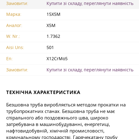
Замовити:
Купити зі складу, переглянути наявність
Марка:
15Х5М
Аналог:
Х5М
W. Nr.:
1.7362
Aisi Uns:
501
En:
X12CrMo5
Замовити:
Купити зі складу, переглянути наявність
ТЕХНІЧНА ХАРАКТЕРИСТИКА
Безшовна труба виробляється методом прокатки на
трубопрокатних станах. Безшовна труба не має
спірального або поздовжнього шва, широко
затребувана в машинобудуванні, енергетиці,
нафтовидобувній, хімічній промисловості,
комунальному господарстві. Гарячекатану трубу