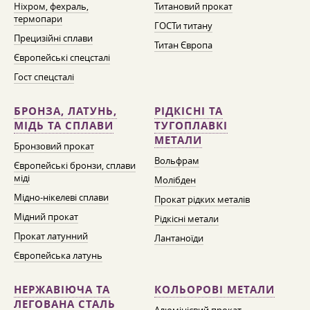
Ніхром, фехраль,
Титановий прокат
термопари
ГОСТи титану
Прецизійні сплави
Титан Європа
Європейські спецсталі
Гост спецсталі
БРОНЗА, ЛАТУНЬ,
РІДКІСНІ ТА
МІДЬ ТА СПЛАВИ
ТУГОПЛАВКІ
МЕТАЛИ
Бронзовий прокат
Вольфрам
Європейські бронзи, сплави
міді
Молібден
Мідно-нікелеві сплави
Прокат рідких металів
Мідний прокат
Рідкісні метали
Прокат латунний
Лантаноїди
Європейська латунь
НЕРЖАВІЮЧА ТА
КОЛЬОРОВІ МЕТАЛИ
ЛЕГОВАНА СТАЛЬ