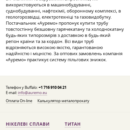
використовуються в машинобудуванні,
суднобудуванні, нафтохімії, оборонному комплексі, в
геологорозвідці, електротехніці та газовидобутку.
Постачальник «Ауремо» пропонує купити трубу
товстостінну безшовну гарячекатану та холоднокатану
будь-яких типорозмірів з доставкою в будь-який
регіон країни та за кордон. Всі види труб
відрізняються високою якістю, гарантованою
надійністю і міцністю. За оптових замовлень компанія
«Ауремо» практикує систему пільгових знижок.
Телефон у Buffalo:
+1 716 910 04 21
E-mail:
info@auremo.eu
Оплата On-line
Калькулятор металопрокату
НІКЕЛЕВІ СПЛАВИ
ТИТАН