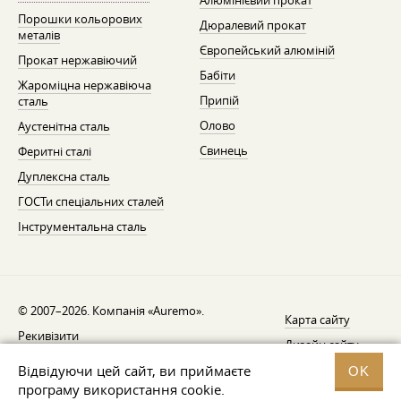
Алюмінієвий прокат
Порошки кольорових
Дюралевий прокат
металів
Європейський алюміній
Прокат нержавіючий
Бабіти
Жароміцна нержавіюча
Припій
сталь
Олово
Аустенітна сталь
Свинець
Феритні сталі
Дуплексна сталь
ГОСТи спеціальних сталей
Інструментальна сталь
© 2007–2026. Компанія «Auremo».
Карта сайту
Рекивізити
Дизайн сайту —
AGB
Fresh
Відвідуючи цей сайт, ви приймаєте
OK
Повідомлення про відкликання
програму використання cookie.