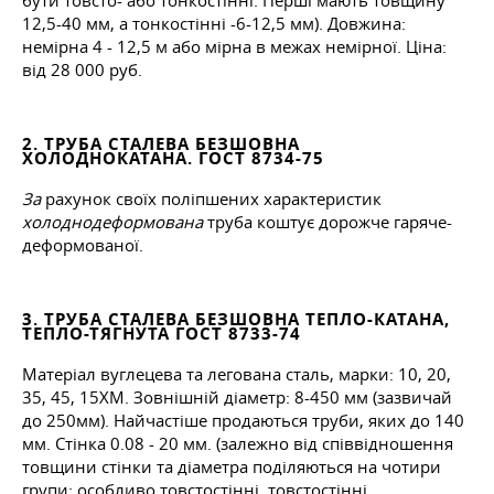
бути товсто- або тонкостінні. Перші мають товщину
12,5-40 мм, а тонкостінні -6-12,5 мм). Довжина:
немірна 4 - 12,5 м або мірна в межах немірної. Ціна:
від 28 000 руб.
2. ТРУБА СТАЛЕВА БЕЗШОВНА
ХОЛОДНОКАТАНА.
ГОСТ 8734-75
За
рахунок своїх поліпшених характеристик
холоднодеформована
труба коштує дорожче гаряче-
деформованої.
3. ТРУБА СТАЛЕВА БЕЗШОВНА ТЕПЛО-КАТАНА,
ТЕПЛО-ТЯГНУТА
ГОСТ 8733-74
Матеріал вуглецева та легована сталь, марки: 10, 20,
35, 45, 15ХМ. Зовнішній діаметр: 8-450 мм (зазвичай
до 250мм). Найчастіше продаються труби, яких до 140
мм. Стінка 0.08 - 20 мм. (залежно від співвідношення
товщини стінки та діаметра поділяються на чотири
групи: особливо товстостінні, товстостінні,