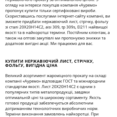
огляду на інтереси покупців компанія «Ауремо»
пропонує купити тільки сертифіковані вироби.
Скориставшись послугами інтернет-сайту компанії, ви
зможете придбати нержавіючий лист, стрічку, фольгу
зі сталі 20Х20Н14С2, aisi 309, tp 309s, ЕІ211 найвищої
якості та в найкоротші терміни. Постійним клієнтам, а
також на оптові закупівлі ми пропонуємо знижки та
додаткові вигідні акції. Ми працюємо для вас.
КУПИТИ НЕРЖАВІЮЧИЙ ЛИСТ, СТРІЧКУ,
ФОЛЬГУ, ВИГІДНА ЦІНА
Великий асортимент жароміцного прокату на складі
компанії «Ауремо» відповідає ГОСТ та міжнародним
стандартам якості. Лист 20Х20Н14С2 є одним з
популярних типів металопродукції, завдяки
оптимальній ціні та широкому сортаменту. Якість
готової продукції забезпечується абсолютним
дотриманням технологічних виробничих норм.
Терміни виконання замовлень найкоротші. При