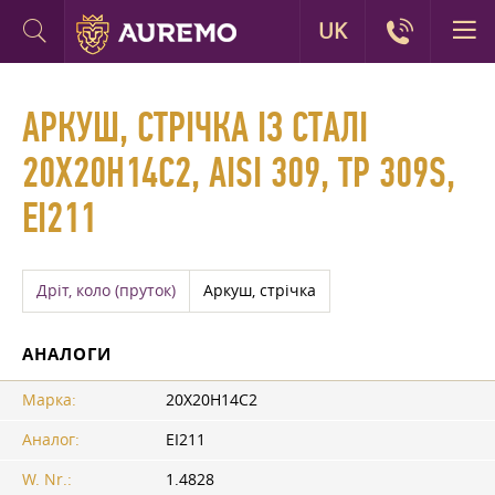
UK
АРКУШ, СТРІЧКА ІЗ СТАЛІ
20Х20Н14С2, AISI 309, TP 309S,
ЕІ211
Дріт, коло (пруток)
Аркуш, стрічка
АНАЛОГИ
Марка:
20Х20Н14С2
Аналог:
ЕІ211
W. Nr.:
1.4828