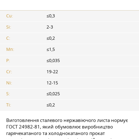
Cu:
≤0,3
Si:
2-3
C:
≤0,2
Mn:
≤1,5
P:
≤0,035
Cr:
19-22
Ni:
12-15
S:
≤0,025
Ti:
≤0,2
Виготовлення сталевого нержавіючого листа нормує
ГОСТ
24982-81, який обумовлює виробництво
гарячекатаного та холоднокатаного прокат