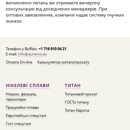
виникненні питань ви отримаєте вичерпну
консультацію від досвідчених менеджерів. При
оптових замовленнях, компанія надає систему гнучких
знижок.
Телефон у Buffalo:
+1 716 910 04 21
E-mail:
info@auremo.eu
Оплата On-line
Калькулятор металопрокату
НІКЕЛЕВІ СПЛАВИ
ТИТАН
Ніхром, фехраль,
Титановий прокат
термопари
ГОСТи титану
Прецизійні сплави
Титан Європа
Європейські спецсталі
Гост спецсталі