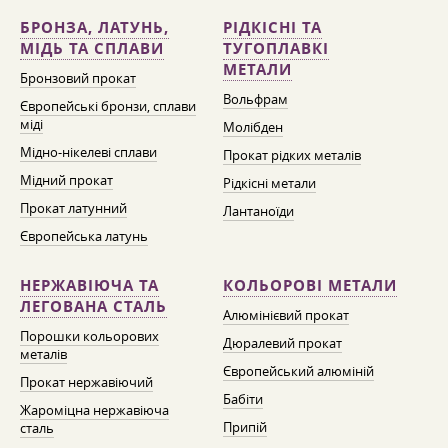
БРОНЗА, ЛАТУНЬ,
РІДКІСНІ ТА
МІДЬ ТА СПЛАВИ
ТУГОПЛАВКІ
МЕТАЛИ
Бронзовий прокат
Вольфрам
Європейські бронзи, сплави
міді
Молібден
Мідно-нікелеві сплави
Прокат рідких металів
Мідний прокат
Рідкісні метали
Прокат латунний
Лантаноїди
Європейська латунь
НЕРЖАВІЮЧА ТА
КОЛЬОРОВІ МЕТАЛИ
ЛЕГОВАНА СТАЛЬ
Алюмінієвий прокат
Порошки кольорових
Дюралевий прокат
металів
Європейський алюміній
Прокат нержавіючий
Бабіти
Жароміцна нержавіюча
Припій
сталь