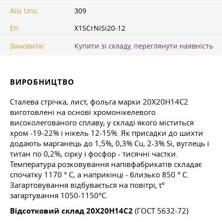
Aisi Uns:
309
En:
X15CrNiSi20-12
Замовити:
Купити зі складу, переглянути наявність
ВИРОБНИЦТВО
Сталева стрічка, лист, фольга марки 20Х20Н14С2
виготовлені на основі хромонікелевого
високолегованого сплаву, у складі якого міститься
хром -19-22% і нікель 12-15%. Як присадки до шихти
додають марганець до 1,5%, 0,3% Cu, 2-3% Si, вуглець і
титан по 0,2%, сірку і фосфор - тисячні частки.
Температура розковування напівфабрикатів складає
спочатку 1170 ° C, а наприкінці - близько 850 ° C.
Загартовування відбувається на повітрі, t°
загартування 1050-1150°С.
Відсотковий склад 20Х20Н14С2
(ГОСТ 5632-72)