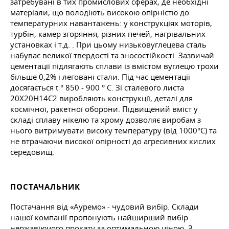
затребувані в тих промислових сферах, де необхідні
матеріали, що володіють високою опірністю до
температурних навантажень: у конструкціях моторів,
турбін, камер згоряння, різних печей, нагрівальних
установках
і т.д.
. При цьому низьковуглецева сталь
набуває великої твердості та зносостійкості. Зазвичай
цементації підлягають сплави із вмістом вуглецю трохи
більше 0,2% і леговані стали. Під час цементації
досягається t ° 850 - 900 ° C. Зі сталевого листа
20Х20Н14С2 виробляють конструкції, деталі для
космічної, ракетної оборони. Підвищений вміст у
складі сплаву нікелю та хрому дозволяє виробам з
нього витримувати високу температуру (від 1000°C) та
не втрачаючи високої опірності до агресивних кислих
середовищ.
ПОСТАЧАЛЬНИК
Постачання від «Ауремо» - чудовий вибір. Склади
нашої компанії пропонують найширший вибір
нержавіючого прокату за оптимальною ціною. З