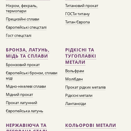
Ніхром, фехраль,
Титановий прокат
термопари
ГОСТи титану
Прецизійні сплави
Титан Європа
Європейські спецсталі
Гост спецсталі
БРОНЗА, ЛАТУНЬ,
РІДКІСНІ ТА
МІДЬ ТА СПЛАВИ
ТУГОПЛАВКІ
МЕТАЛИ
Бронзовий прокат
Вольфрам
Європейські бронзи, сплави
міді
Молібден
Мідно-нікелеві сплави
Прокат рідких металів
Мідний прокат
Рідкісні метали
Прокат латунний
Лантаноїди
Європейська латунь
НЕРЖАВІЮЧА ТА
КОЛЬОРОВІ МЕТАЛИ