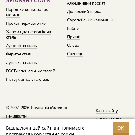
ЛЕГОВАНА СТАЛЬ
Алюмінієвий прокат
Порошки кольорових
Дюралевий прокат
металів
Європейський алюміній
Прокат нержавіючий
Бабіти
Жароміцна нержавіюча
Припій
сталь
Олово
Аустенітна сталь
Свинець
Феритні сталі
Дуплексна сталь
ГОСТи спеціальних сталей
Інструментальна сталь
© 2007–2026. Компанія «Auremo».
Карта сайту
Рекивізити
Дизайн сайту —
AGB
Fresh
Відвідуючи цей сайт, ви приймаєте
OK
Повідомлення про відкликання
програму використання cookie.