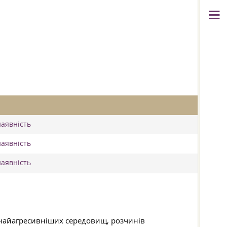
наявність
наявність
наявність
ії найагресивніших середовищ, розчинів