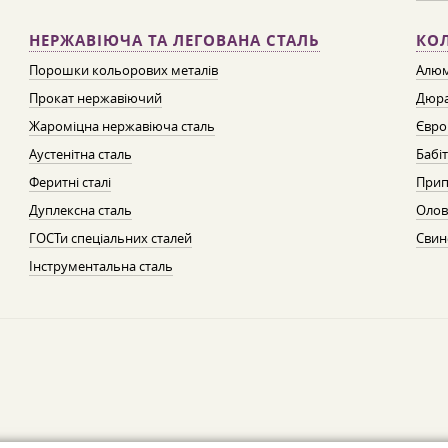
НЕРЖАВІЮЧА ТА ЛЕГОВАНА СТАЛЬ
КО
Порошки кольорових металів
Алюм
Прокат нержавіючий
Дюра
Жароміцна нержавіюча сталь
Євро
Аустенітна сталь
Бабі
Феритні сталі
Прип
Дуплексна сталь
Олов
ГОСТи спеціальних сталей
Свин
Інструментальна сталь