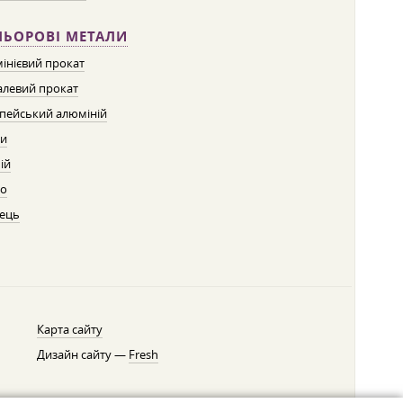
ЛЬОРОВІ МЕТАЛИ
інієвий прокат
левий прокат
пейський алюміній
ти
ій
о
ець
Карта сайту
Дизайн сайту —
Fresh