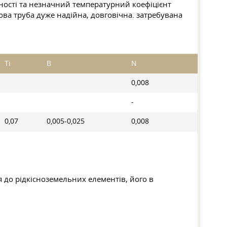
жності та незначний температурний коефіцієнт
ова труба дуже надійна, довговічна. затребувана
Ti
B
N
0,008
-
0,07
0,005-0,025
0,008
 до рідкісноземельних елементів, його в