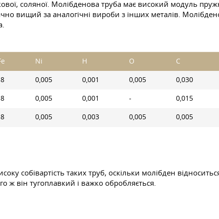
икової, соляної. Молібденова труба має високий модуль пру
ачно вищий за аналогічні вироби з інших металів. Молібден
а.
Fe
Ni
H
O
C
18
0,005
0,001
0,005
0,030
18
0,005
0,001
-
0,015
18
0,005
0,003
0,005
0,005
ку собівартість таких труб, оскільки молібден відноситься
го ж він тугоплавкий і важко обробляється.