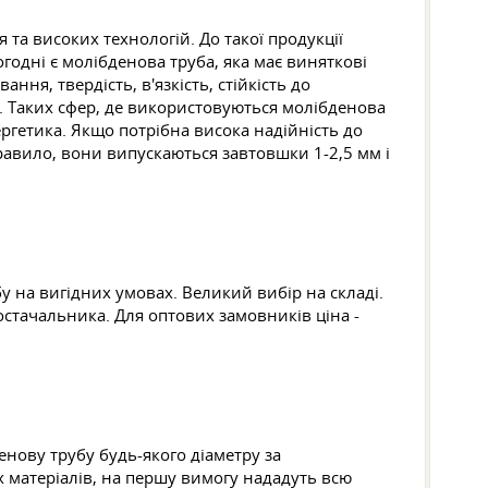
 та високих технологій. До такої продукції
годні є молібденова труба, яка має виняткові
ння, твердість, в'язкість, стійкість до
. Таких сфер, де використовуються молібденова
ергетика. Якщо потрібна висока надійність до
равило, вони випускаються завтовшки 1-2,5 мм і
 на вигідних умовах. Великий вибір на складі.
остачальника. Для оптових замовників ціна -
енову трубу будь-якого діаметру за
х матеріалів, на першу вимогу нададуть всю