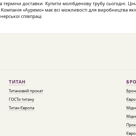
а терміни доставки. Купити молібденову трубу сьогодні. Цін
Компанія «Ауремо» має всі можливості для виробництва якіс
ерської співпраці.
ТИТАН
БРО
Титановий прокат
Брон
ГОСТи титану
Євро
Титан Європа
Мідн
Мідн
Прок
Євро