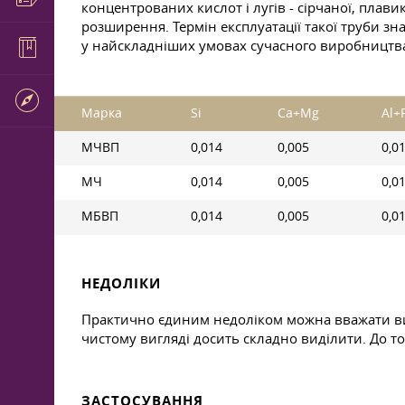
концентрованих кислот і лугів - сірчаної, плав
розширення. Термін експлуатації такої труби зн
у найскладніших умовах сучасного виробництв
Марка
Si
Ca+Mg
Al+
МЧВП
0,014
0,005
0,0
МЧ
0,014
0,005
0,0
МБВП
0,014
0,005
0,0
НЕДОЛІКИ
Практично єдиним недоліком можна вважати висо
чистому вигляді досить складно виділити. До то
ЗАСТОСУВАННЯ