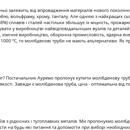
дньо залежить від впровадження матеріалів нового покоління
обію, вольфраму, хрому, танталу. Але однією з найкращих сьо
%) сплавів і сталей настільки збільшує їх міцність, прожарюва
увати у виробництві найвідповідальніших вузлів та деталей
зь, хімічне виробництво, оборонна промисловість, ядерна ен
000 °C, то молібденові труби не мають альтернативи. Як п
т? Постачальник Ауремо пропонує купити молібденову трубу
кості. Завжди є молібденова труба, ціна - оптимальна від п
в з рідкісних і тугоплавких металів. Ми пропонуємо молібд
істи на будь-які питання та допомогти при виборі необхідни