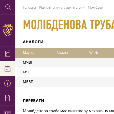
Головна
Рідкісні та тугоплавкі метали
Молібден
МОЛІБДЕНОВА ТРУБ
АНАЛОГИ
Марка
Аналог
W. Nr.
МЧВП
МЧ
МБВП
ПЕРЕВАГИ
Молібденова труба має виняткову механічну міцн