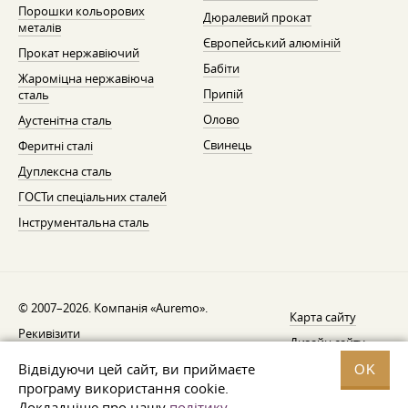
Порошки кольорових
Дюралевий прокат
металів
Європейський алюміній
Прокат нержавіючий
Бабіти
Жароміцна нержавіюча
Припій
сталь
Олово
Аустенітна сталь
Свинець
Феритні сталі
Дуплексна сталь
ГОСТи спеціальних сталей
Інструментальна сталь
© 2007–2026. Компанія «Auremo».
Карта сайту
Рекивізити
Дизайн сайту —
AGB
Fresh
Відвідуючи цей сайт, ви приймаєте
OK
Повідомлення про відкликання
програму використання cookie.
Докладніше про нашу
політику