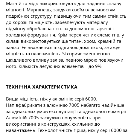
Магній та мідь використовують для надання сплаву
міцності. Марганець, завдяки своїм властивостям
подрібнює структуру, підвищуючи тим самим стійкість
до корозії та міцність, забезпечують матеріалу
відмінну оброблюваність за допомогою гарячої і
холодної формування. Крім перелічених елементів, у
складі використовується ще титан, хром, кремній та
залізо. Fe вважається шкідливою домішкою, знижує
міцність та пластичність. Si сприяє зменшенню
шкідливого впливу заліза, певною мірою пов'язуючи
його. Кількість легуючих елементів – до 9%
ТЕХНІЧНА ХАРАКТЕРИСТИКА
Вища міцність, ніж у алюмінію серії 6000.
Напівфабрикати з алюмінію 7005 набагато надійніше
за однакових умов експлуатації та однакової геометрії.
Алюміній 7005 заслужив популярність при
використанні в конструкціях, схильних до
навантажень. Технологічність гірша, ніж у серії 6000 за