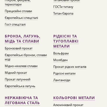
Ніхром, фехраль,
Титановий прокат
термопари
ГОСТи титану
Прецизійні сплави
Титан Європа
Європейські спецсталі
Гост спецсталі
БРОНЗА, ЛАТУНЬ,
РІДКІСНІ ТА
МІДЬ ТА СПЛАВИ
ТУГОПЛАВКІ
МЕТАЛИ
Бронзовий прокат
Вольфрам
Європейські бронзи, сплави
міді
Молібден
Мідно-нікелеві сплави
Прокат рідких металів
Мідний прокат
Рідкісні метали
Прокат латунний
Лантаноїди
Європейська латунь
НЕРЖАВІЮЧА ТА
КОЛЬОРОВІ МЕТАЛИ
ЛЕГОВАНА СТАЛЬ
Алюмінієвий прокат