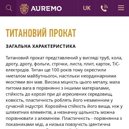
UK
ТИТАНОВИЙ ПРОКАТ
ЗАГАЛЬНА ХАРАКТЕРИСТИКА
Титановий прокат представлений у вигляді труб, кола,
дроту, дроту, фольги, стрічки, листа, плит, карток, TiC-
електродів. Титан ще 100 років тому охрестили
«металом майбутнього», настільки неординарними
якостями він мав. Висока міцність цього металу, мала
питома вага в порівнянні з іншими матеріалами,
стійкість до корозії при дії агресивних середовищ,
ковкість, пластичність роблять його незамінним у
сучасній індустрії. Корозійна стійкість його вища, ніж у
шляхетних елементів, а незначну щільність можна
порівнювати з алюмінієм. Пластичність - порівнянна з
показниками міді, а низька повзучість ідентична