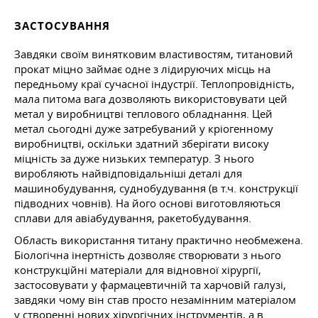
ЗАСТОСУВАННЯ
Завдяки своїм винятковим властивостям, титановий
прокат міцно займає одне з лідируючих місць на
передньому краї сучасної індустрії. Теплопровідність,
мала питома вага дозволяють використовувати цей
метал у виробництві теплового обладнання. Цей
метал сьогодні дуже затребуваний у кріогенному
виробництві, оскільки здатний зберігати високу
міцність за дуже низьких температур. З нього
виробляють найвідповідальніші деталі для
машинобудування, суднобудування (в т.ч. конструкції
підводних човнів). На його основі виготовляються
сплави для авіабудування, ракетобудування.
Область використання титану практично необмежена.
Біологічна інертність дозволяє створювати з нього
конструкційні матеріали для відновної хірургії,
застосовувати у фармацевтичній та харчовій галузі,
завдяки чому він став просто незамінним матеріалом
у створенні нових хірургічних інструментів, а в