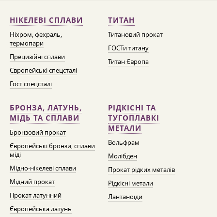
НІКЕЛЕВІ СПЛАВИ
ТИТАН
Ніхром, фехраль,
Титановий прокат
термопари
ГОСТи титану
Прецизійні сплави
Титан Європа
Європейські спецсталі
Гост спецсталі
БРОНЗА, ЛАТУНЬ,
РІДКІСНІ ТА
МІДЬ ТА СПЛАВИ
ТУГОПЛАВКІ
МЕТАЛИ
Бронзовий прокат
Вольфрам
Європейські бронзи, сплави
міді
Молібден
Мідно-нікелеві сплави
Прокат рідких металів
Мідний прокат
Рідкісні метали
Прокат латунний
Лантаноїди
Європейська латунь