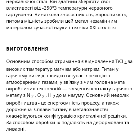
нержавіючої сталі. Він здатний зберігати свої
властивості від -250°З температури червоного
гартування. Виняткова зносостійкість, жаростійкість,
питома міцність зробили цей метал незамінним
матеріалом сучасної науки і техніки XXI століття.
ВИГОТОВЛЕННЯ
Основним способом отримання є відновлення TiCl
за
4
високих температур магнієм або натрієм. Титан у
гарячому вигляді швидко вступає в реакцію з
атмосферними газами, у зв'язку з чим головна мета
виробничих технологій — зведення контакту гарячого
металу з N
, O
, H
до мінімуму. Основний недолік
2
2
2
виробництва - це енергоємність процесу, а також
дорожнеча. Сплави титану в металознавстві
класифікуються конфігурацією кристалічної решітки.
За способом обробки їх поділяють на деформовані та
ливарні.