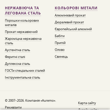
НЕРЖАВІЮЧА ТА
КОЛЬОРОВІ МЕТАЛИ
ЛЕГОВАНА СТАЛЬ
Алюмінієвий прокат
Порошки кольорових
Дюралевий прокат
металів
Європейський алюміній
Прокат нержавіючий
Бабіти
Жароміцна нержавіюча
Припій
сталь
Олово
Аустенітна сталь
Свинець
Феритні сталі
Дуплексна сталь
ГОСТи спеціальних сталей
Інструментальна сталь
© 2007–2026. Компанія «Auremo».
Карта сайту
Рекивізити
Дизайн сайту —