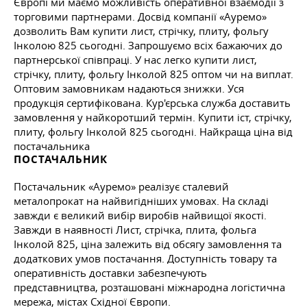
Європі ми маємо можливість оперативної взаємодії з
торговими партнерами. Досвід компанії «Ауремо»
дозволить Вам купити лист, стрічку, плиту, фольгу
Інколою 825 сьогодні. Запрошуємо всіх бажаючих до
партнерської співпраці. У нас легко купити лист,
стрічку, плиту, фольгу Інколой 825 оптом чи на виплат.
Оптовим замовникам надаються знижки. Уся
продукція сертифікована. Кур'єрська служба доставить
замовлення у найкоротший термін. Купити іст, стрічку,
плиту, фольгу Інколой 825 сьогодні. Найкраща ціна від
постачальника
ПОСТАЧАЛЬНИК
Постачальник «Ауремо» реалізує сталевий
металопрокат на найвигідніших умовах. На складі
завжди є великий вибір виробів найвищої якості.
Завжди в наявності Лист, стрічка, плита, фольга
Інколой 825, ціна залежить від обсягу замовлення та
додаткових умов постачання. Доступність товару та
оперативність доставки забезпечують
представництва, розташовані міжнародна логістична
мережа, містах Східної Європи.