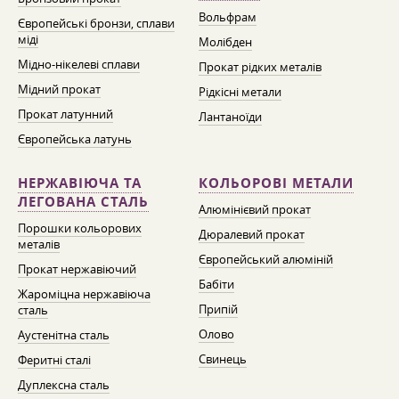
Вольфрам
Європейські бронзи, сплави
міді
Молібден
Мідно-нікелеві сплави
Прокат рідких металів
Мідний прокат
Рідкісні метали
Прокат латунний
Лантаноїди
Європейська латунь
НЕРЖАВІЮЧА ТА
КОЛЬОРОВІ МЕТАЛИ
ЛЕГОВАНА СТАЛЬ
Алюмінієвий прокат
Порошки кольорових
Дюралевий прокат
металів
Європейський алюміній
Прокат нержавіючий
Бабіти
Жароміцна нержавіюча
Припій
сталь
Олово
Аустенітна сталь
Свинець
Феритні сталі
Дуплексна сталь