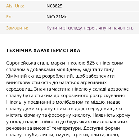
Aisi Uns:
N08825
En:
NiCr21Mo
Замовити:
Купити зі складу, переглянути наявність
ТЕХНІЧНА ХАРАКТЕРИСТИКА
Європейська сталь марки інколою 825 є нікелевим
сплавом з добавками молібдену, міді та титану.
Хімічний склад розроблений, щоб забезпечити
виняткову стійкість до багатьох агресивних
середовищ. Значна частина нікелю у складі дозволяє
сплаву бути стійким до корозійного розтріскування.
Нікель, у поєднанні з молібденом та міддю, надає
сплаву дуже хорошу стійкість до дії середовищ, які
містять сірчану та фосфорну кислоту. Наявність хрому
у складі надає стійкості до будь-яких окислювальних
речовин за високої температури. Доступні форми
сплаву: труби, листи, смуги, стрічки, плити, коло,