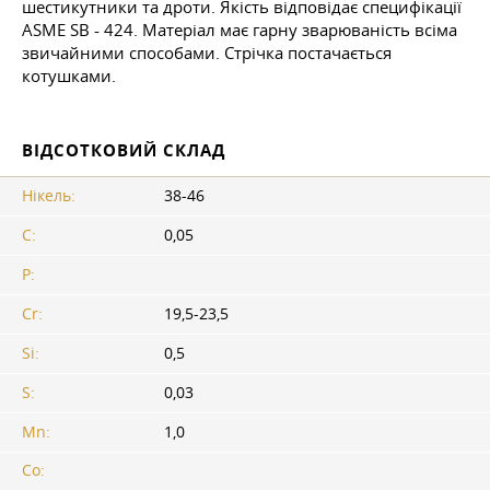
шестикутники та дроти. Якість відповідає специфікації
ASME SB - 424. Матеріал має гарну зварюваність всіма
звичайними способами. Стрічка постачається
котушками.
ВІДСОТКОВИЙ СКЛАД
Нікель:
38-46
C:
0,05
P:
Cr:
19,5-23,5
Si:
0,5
S:
0,03
Mn:
1,0
Co: