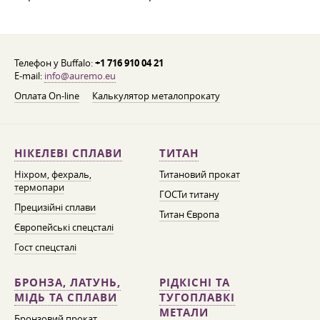
Телефон у Buffalo:
+1 716 910 04 21
E-mail:
info@auremo.eu
Оплата On-line
Калькулятор металопрокату
НІКЕЛЕВІ СПЛАВИ
ТИТАН
Ніхром, фехраль,
Титановий прокат
термопари
ГОСТи титану
Прецизійні сплави
Титан Європа
Європейські спецсталі
Гост спецсталі
БРОНЗА, ЛАТУНЬ,
РІДКІСНІ ТА
МІДЬ ТА СПЛАВИ
ТУГОПЛАВКІ
МЕТАЛИ
Бронзовий прокат