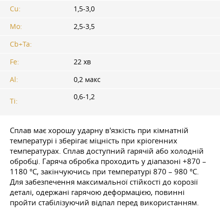
Cu:
1,5-3,0
Mo:
2,5-3,5
Cb+Ta:
Fe:
22 хв
Al:
0,2 макс
0,6-1,2
Ti:
Сплав має хорошу ударну в'язкість при кімнатній
температурі і зберігає міцність при кріогенних
температурах. Сплав доступний гарячій або холодній
обробці. Гаряча обробка проходить у діапазоні +870 –
1180 °C, закінчуючись при температурі 870 – 980 °C.
Для забезпечення максимальної стійкості до корозії
деталі, одержані гарячою деформацією, повинні
пройти стабілізуючий відпал перед використанням.