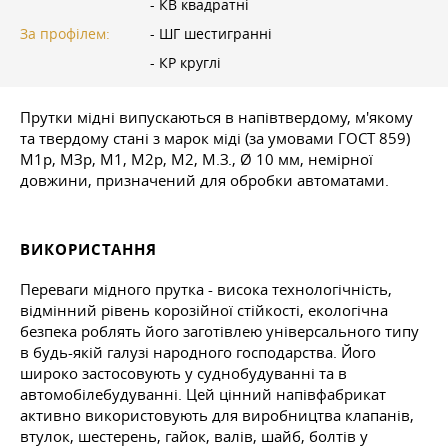
- КВ квадратні
За профілем:
- ШГ шестигранні
- КР круглі
Прутки мідні випускаються в напівтвердому, м'якому
та твердому стані з марок міді (за умовами
ГОСТ 859
)
М1р, МЗр, М1, М2р, М2, М.З., Ø 10 мм, немірної
довжини, призначений для обробки автоматами.
ВИКОРИСТАННЯ
Переваги мідного прутка - висока технологічність,
відмінний рівень корозійної стійкості, екологічна
безпека роблять його заготівлею універсального типу
в будь-якій галузі народного господарства. Його
широко застосовують у суднобудуванні та в
автомобілебудуванні. Цей цінний напівфабрикат
активно використовують для виробництва клапанів,
втулок, шестерень, гайок, валів, шайб, болтів у