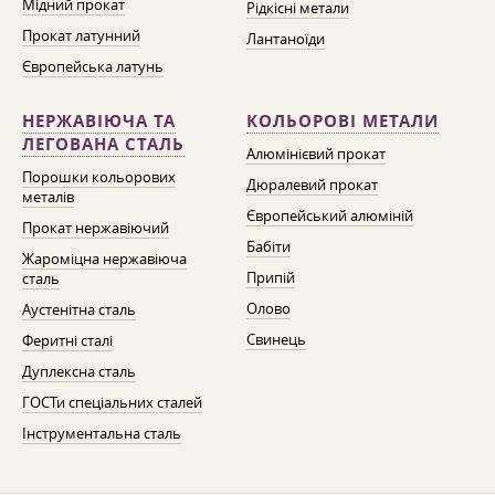
Мідний прокат
Рідкісні метали
Прокат латунний
Лантаноїди
Європейська латунь
НЕРЖАВІЮЧА ТА
КОЛЬОРОВІ МЕТАЛИ
ЛЕГОВАНА СТАЛЬ
Алюмінієвий прокат
Порошки кольорових
Дюралевий прокат
металів
Європейський алюміній
Прокат нержавіючий
Бабіти
Жароміцна нержавіюча
Припій
сталь
Олово
Аустенітна сталь
Свинець
Феритні сталі
Дуплексна сталь
ГОСТи спеціальних сталей
Інструментальна сталь