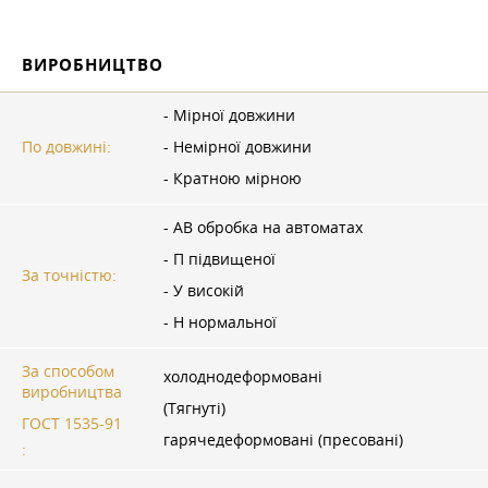
ВИРОБНИЦТВО
- Мірної довжини
По довжині:
- Немірної довжини
- Кратною мірною
- АВ обробка на автоматах
- П підвищеної
За точністю:
- У високій
- Н нормальної
За способом
холоднодеформовані
виробництва
(Тягнуті)
ГОСТ 1535-91
гарячедеформовані (пресовані)
: