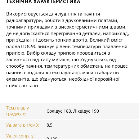
ТЕХНІЧНА ХАРАКТЕРИСТИКА
Використовується для лудіння та паяння
радіоапаратури, роботи з друкованими платами,
точними приладами з високогерметичними швами,
де не допускається перегрівання деталей, наприклад,
при з'єднанні досить тонких дротів. Великий вміст
олова ПОС90 знижує рівень температури плавлення
припою. Вибір складу припою проводиться в
залежності від типу металів, що з'єднуються, від
способу паяння, температурних обмежень на процес
паяння і подальшої експлуатації, маси і габаритів
елементів, що з'єднуються, необхідної корозійної
стійкістю та ін.
Тем.плав у
Солідус 183, Ліквідус 190
градусах:
Уд.вага в г/см3:
8,5
Уд.ел.сопр. у
0,139