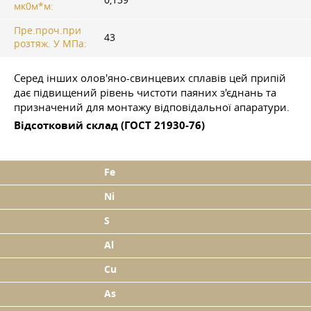
мк0м*м:
Пре.проч.при
43
розтяж. У МПа:
Серед інших олов'яно-свинцевих сплавів цей припій
дає підвищений рівень чистоти паяних з'єднань та
призначений для монтажу відповідальної апаратури.
Відсотковий склад (ГОСТ 21930-76)
Fe
Ni
S
Al
Cu
As