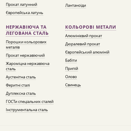
Прокат латунний
Лантаноїди
Європейська латунь
НЕРЖАВІЮЧА ТА
КОЛЬОРОВІ МЕТАЛИ
ЛЕГОВАНА СТАЛЬ
Алюмінієвий прокат
Порошки кольорових
Дюралевий прокат
металів
Європейський алюміній
Прокат нержавіючий
Бабіти
Жароміцна нержавіюча
Припій
сталь
Олово
Аустенітна сталь
Свинець
Феритні сталі
Дуплексна сталь
ГОСТи спеціальних сталей
Інструментальна сталь