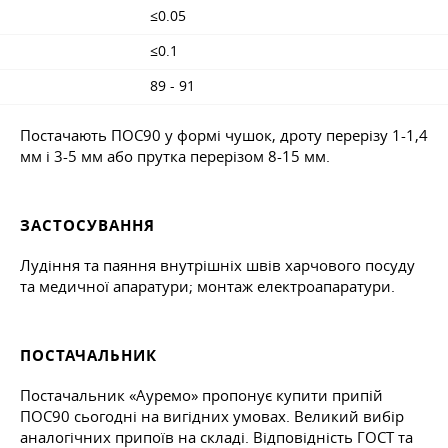
≤0.05
≤0.1
89 - 91
Постачають ПОС90 у формі чушок, дроту перерізу 1-1,4
мм і 3-5 мм або прутка перерізом 8-15 мм.
ЗАСТОСУВАННЯ
Лудіння та паяння внутрішніх швів харчового посуду
та медичної апаратури; монтаж електроапаратури.
ПОСТАЧАЛЬНИК
Постачальник «Ауремо» пропонує купити припій
ПОС90 сьогодні на вигідних умовах. Великий вибір
аналогічних припоїв на складі. Відповідність ГОСТ та