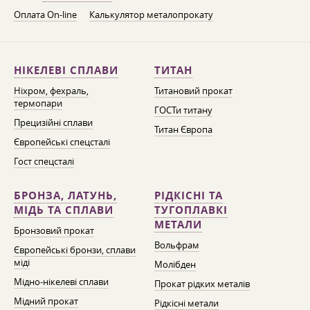
Оплата On-line
Калькулятор металопрокату
НІКЕЛЕВІ СПЛАВИ
ТИТАН
Ніхром, фехраль,
Титановий прокат
термопари
ГОСТи титану
Прецизійні сплави
Титан Європа
Європейські спецсталі
Гост спецсталі
БРОНЗА, ЛАТУНЬ,
РІДКІСНІ ТА
МІДЬ ТА СПЛАВИ
ТУГОПЛАВКІ
МЕТАЛИ
Бронзовий прокат
Вольфрам
Європейські бронзи, сплави
міді
Молібден
Мідно-нікелеві сплави
Прокат рідких металів
Мідний прокат
Рідкісні метали