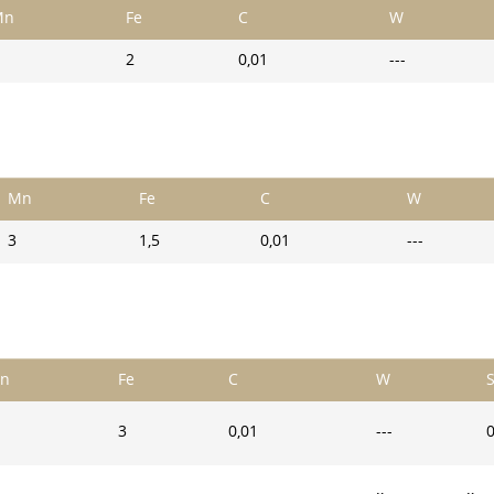
Mn
Fe
C
W
2
0,01
---
Mn
Fe
C
W
3
1,5
0,01
---
n
Fe
C
W
S
3
0,01
---
0