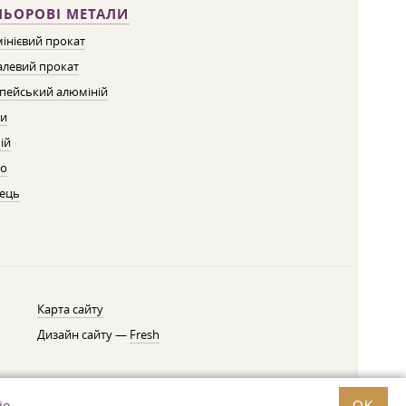
ЛЬОРОВІ МЕТАЛИ
інієвий прокат
левий прокат
пейський алюміній
ти
ій
о
ець
Карта сайту
Дизайн сайту —
Fresh
ie
.
OK