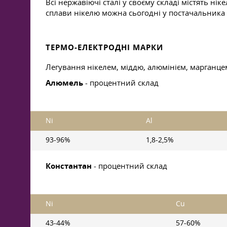
Всі нержавіючі сталі у своєму складі містять ніке
сплави нікелю можна сьогодні у постачальника 
ТЕРМО-ЕЛЕКТРОДНІ МАРКИ
Легування нікелем, міддю, алюмінієм, марганц
Алюмель
- процентний склад
Ni
Al
93-96%
1,8-2,5%
Константан
- процентний склад
Ni
Cu
43-44%
57-60%