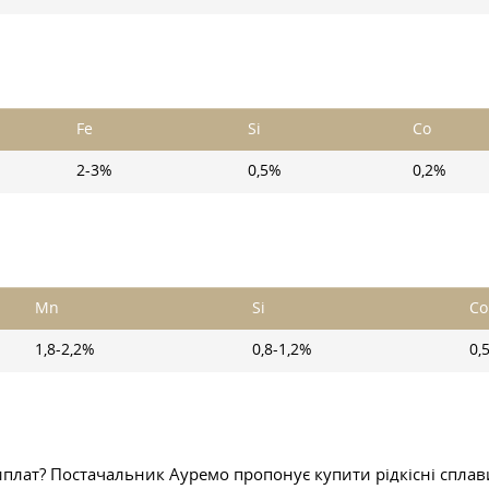
Fe
Si
Co
2-3%
0,5%
0,2%
Mn
Si
Co
1,8-2,2%
0,8-1,2%
0,
виплат? Постачальник Ауремо пропонує купити рідкісні сплав