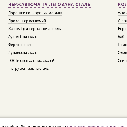
НЕРЖАВІЮЧА ТА ЛЕГОВАНА СТАЛЬ
КО
Порошки кольорових металів
Алюм
Прокат нержавіючий
Дюра
Жароміцна нержавіюча сталь
Євро
Аустенітна сталь
Бабі
Феритні сталі
Прип
Дуплексна сталь
Олов
ГОСТи спеціальних сталей
Свин
Інструментальна сталь
ня cookie. Докладніше про нашу
політику використання cook