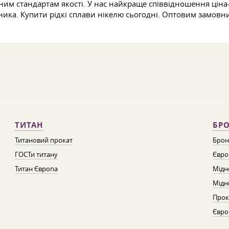
ним стандартам якості. У нас найкраще співвідношення ціна-я
ника. Купити рідкі сплави нікелю сьогодні. Оптовим замовни
ТИТАН
БРО
Титановий прокат
Брон
ГОСТи титану
Євро
Титан Європа
Мідн
Мідн
Прок
Євро