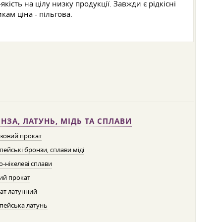
кість на цілу низку продукції. Завжди є рідкісні
кам ціна - пільгова.
НЗА, ЛАТУНЬ, МІДЬ ТА СПЛАВИ
зовий прокат
пейські бронзи, сплави міді
о-нікелеві сплави
ий прокат
ат латунний
пейська латунь