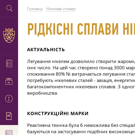
Головна
Нікелеві сплави
РІДКІСНІ СПЛАВИ Н
АКТУАЛЬНІСТЬ
Легування нікелем дозволило створити жароміцн
їхнє число. На цей час створено понад 3000 мар
споживання 80% Ni витрачається легування стал
потребують нікелевих сталей - авіація, енергети
багатокомпонентних нікелевих сплавів. З одного
виробництва.
КОНСТРУКЦІЙНІ МАРКИ
Реактивна техніка була б неможлива без спеціа
базуються на застосуванні подібних високоміцних