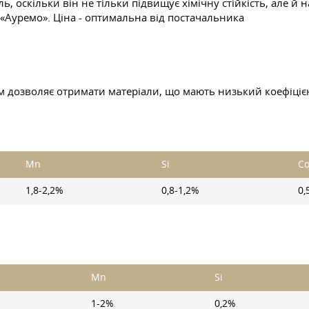
ль, оскільки він не тільки підвищує хімічну стійкість, але й н
«Ауремо». Ціна - оптимальна від постачальника
ем дозволяє отримати матеріали, що мають низький коефіці
Mn
Si
C
1,8-2,2%
0,8-1,2%
0,
Mn
Si
1-2%
0,2%