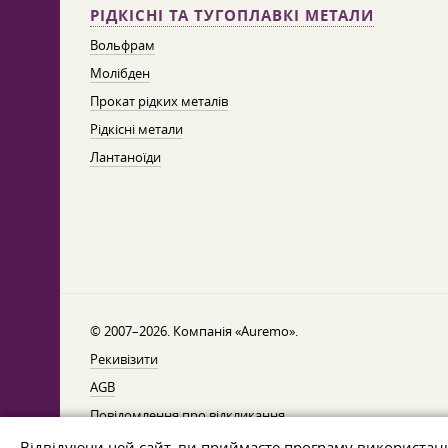
РІДКІСНІ ТА ТУГОПЛАВКІ МЕТАЛИ
Вольфрам
Молібден
Прокат рідких металів
Рідкісні метали
Лантаноїди
© 2007–2026. Компанія «Auremo».
Рекивізити
AGB
Повідомлення про відкликання
Захист даних
Відвідуючи цей сайт, ви приймаєте програму використан