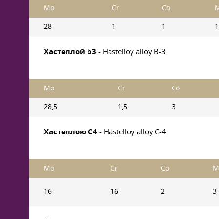
Mo
Cr
Co
28
1
1
1
Хастеллой b3
- Hastelloy alloy B-3
Mo
Cr
Co
28,5
1,5
3
Хастеллою C4
- Hastelloy alloy C-4
Mo
Cr
Co
M
16
16
2
3