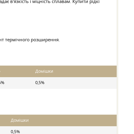
адає в'язкість і міцність сплавам. Купити рідкі
єнт термічного розширення.
o
Домішки
5%
0,5%
Домішки
0,5%