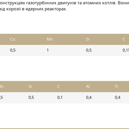
конструкціях газотурбінних двигунів та атомних котлів. Вон
д корозії в ядерних реакторах.
Cu
Mn
Si
C
0,5
1
0,5
0,1
Mn
Si
C
Al
Ti
,5
0,5
0,1
0,4
0,4