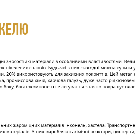
ІКЕЛЮ
і зносостійкі матеріали з особливими властивостями. Вели
ок нікелевих сплавів. Будь-які з них сьогодні можна купити 
и. 20% використовують для захисних покриттів. Цей метал 
ка, промислова хімія, харчова галузь, дуже часто рідкіснозе
 боку, багатокомпонентне легування значно покращує власти
льних жароміцних матеріалів інконель, хастела. Транспорт
 матеріалів. З них виробляють хімічні реактори, цистерни, к