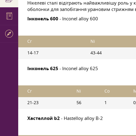
Нікелеві сталі відіграють найважливішу роль у 
оболонки для запобігання урановим стрижням ві
Інконель 600
- Inconel alloy 600
Cr
Ni
14-17
43-44
Інконель 625
- Inconel alloy 625
Cr
Ni
Co
21-23
56
1
0
Хастеллой b2
- Hastelloy alloy B-2