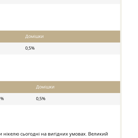
Домішки
0,5%
Домішки
5%
0,5%
и нікелю сьогодні на вигідних умовах. Великий