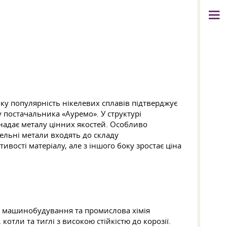
ку популярність нікелевих сплавів підтверджує
у постачальника «Ауремо». У структурі
надає металу цінних якостей. Особливо
мельні метали входять до складу
вості матеріалу, але з іншого боку зростає ціна
не машинобудування та промислова хімія
отли та тиглі з високою стійкістю до корозії.