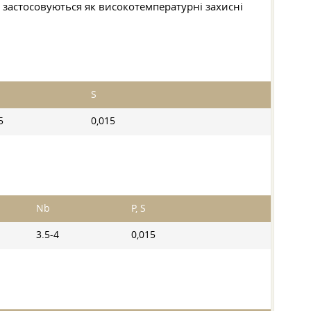
и застосовуються як високотемпературні захисні
S
5
0,015
Nb
Р, S
3.5-4
0,015