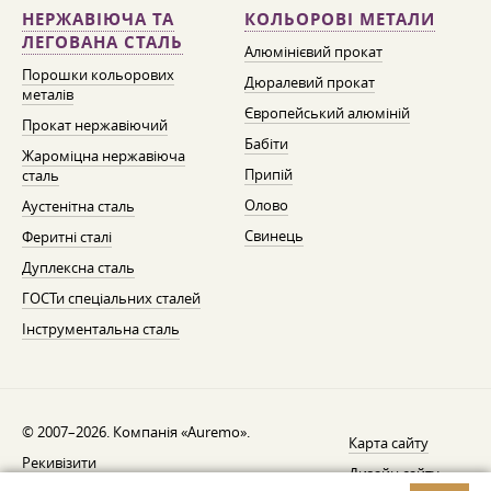
НЕРЖАВІЮЧА ТА
КОЛЬОРОВІ МЕТАЛИ
ЛЕГОВАНА СТАЛЬ
Алюмінієвий прокат
Порошки кольорових
Дюралевий прокат
металів
Європейський алюміній
Прокат нержавіючий
Бабіти
Жароміцна нержавіюча
Припій
сталь
Олово
Аустенітна сталь
Свинець
Феритні сталі
Дуплексна сталь
ГОСТи спеціальних сталей
Інструментальна сталь
© 2007–2026. Компанія «Auremo».
Карта сайту
Рекивізити
Дизайн сайту —