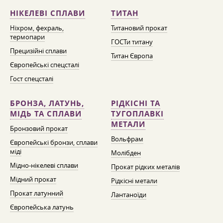
НІКЕЛЕВІ СПЛАВИ
ТИТАН
Ніхром, фехраль,
Титановий прокат
термопари
ГОСТи титану
Прецизійні сплави
Титан Європа
Європейські спецсталі
Гост спецсталі
БРОНЗА, ЛАТУНЬ,
РІДКІСНІ ТА
МІДЬ ТА СПЛАВИ
ТУГОПЛАВКІ
МЕТАЛИ
Бронзовий прокат
Вольфрам
Європейські бронзи, сплави
міді
Молібден
Мідно-нікелеві сплави
Прокат рідких металів
Мідний прокат
Рідкісні метали
Прокат латунний
Лантаноїди
Європейська латунь