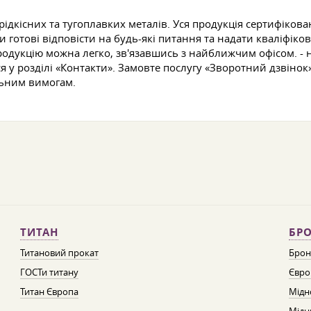
 рідкісних та тугоплавких металів. Уся продукція сертифіко
 готові відповісти на будь-які питання та надати кваліфіко
родукцію можна легко, зв'язавшись з найближчим офісом. - 
 у розділі «Контакти». Замовте послугу «Зворотний дзвінок
льним вимогам.
ТИТАН
БРО
Титановий прокат
Брон
ГОСТи титану
Євро
Титан Європа
Мідн