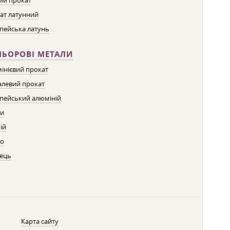
ий прокат
ат латунний
пейська латунь
ЛЬОРОВІ МЕТАЛИ
інієвий прокат
левий прокат
пейський алюміній
ти
ій
о
ець
Карта сайту