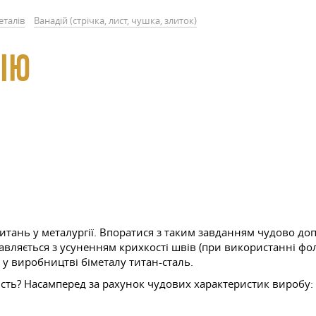
еталів
Ванадій (стрічка, лист, чушка, злиток)
ДІЮ
итань у металургії. Впоратися з таким завданням чудово доп
вляється з усуненням крихкості швів (при використанні фоль
 у виробництві біметалу титан-сталь.
ість? Насамперед за рахунок чудових характеристик виробу: