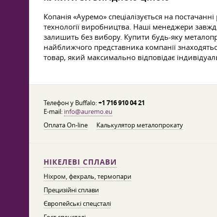
Копанія «Ауремо» спеціалізується на постачанні
технології виробництва. Наші менеджери завжди
залишить без вибору. Купити будь-яку металоп
найближчого представника компанії знаходяться
товар, який максимально відповідає індивідуа
Телефон у Buffalo:
+1 716 910 04 21
E-mail:
info@auremo.eu
Оплата On-line
Калькулятор металопрокату
НІКЕЛЕВІ СПЛАВИ
Ніхром, фехраль, термопари
Прецизійні сплави
Європейські спецсталі