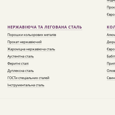
Мідн
Прок
Євро
НЕРЖАВІЮЧА ТА ЛЕГОВАНА СТАЛЬ
КО
Порошки кольорових металів
Алюм
Прокат нержавіючий
Дюра
Жароміцна нержавіюча сталь
Євро
Аустенітна сталь
Бабі
Феритні сталі
Прип
Дуплексна сталь
Олов
ГОСТи спеціальних сталей
Свин
Інструментальна сталь