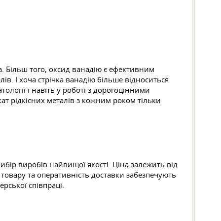
ка. Більш того, оксид ванадію є ефективним
ів. І хоча стрічка ванадію більше відноситься
тології і навіть у роботі з дорогоцінними
окат рідкісних металів з кожним роком тільки
ибір виробів найвищої якості. Ціна залежить від
 товару та оперативність доставки забезпечують
рської співпраці.