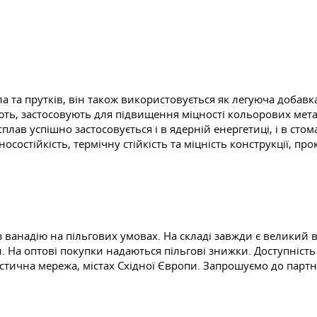
ла та прутків, він також використовується як легуюча добав
ють, застосовують для підвищення міцності кольорових метал
ав успішно застосовується і в ядерній енергетиці, і в стома
осостійкість, термічну стійкість та міцність конструкції, пр
з ванадію на пільгових умовах. На складі завжди є великий в
. На оптові покупки надаються пільгові знижки. Доступність
стична мережа, містах Східної Європи. Запрошуємо до партне