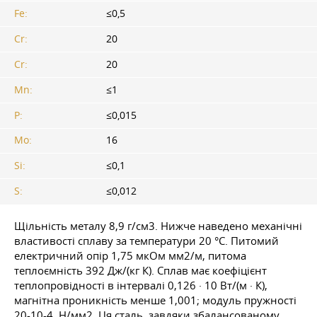
Fe:
≤0,5
Cr:
20
Cr:
20
Mn:
≤1
P:
≤0,015
Mo:
16
Si:
≤0,1
S:
≤0,012
Щільність металу 8,9 г/см3. Нижче наведено механічні
властивості сплаву за температури 20 °C. Питомий
електричний опір 1,75 мкОм мм2/м, питома
теплоємність 392 Дж/(кг К). Сплав має коефіцієнт
теплопровідності в інтервалі 0,126 · 10 Вт/(м · К),
магнітна проникність менше 1,001; модуль пружності
20-10-4, Н/мм2. Ця сталь, завдяки збалансованому