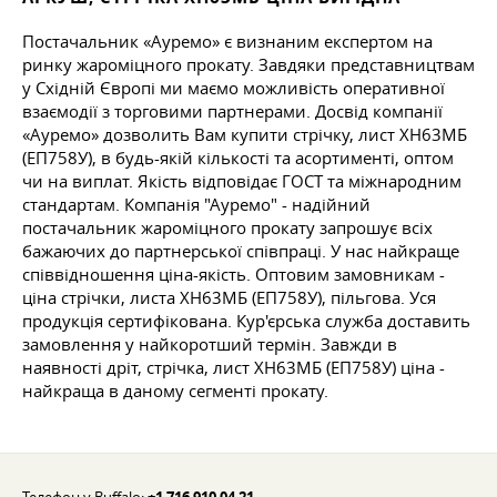
Постачальник «Ауремо» є визнаним експертом на
ринку жароміцного прокату. Завдяки представництвам
у Східній Європі ми маємо можливість оперативної
взаємодії з торговими партнерами. Досвід компанії
«Ауремо» дозволить Вам купити стрічку, лист ХН63МБ
(ЕП758У), в будь-якій кількості та асортименті, оптом
чи на виплат. Якість відповідає ГОСТ та міжнародним
стандартам. Компанія "Ауремо" - надійний
постачальник жароміцного прокату запрошує всіх
бажаючих до партнерської співпраці. У нас найкраще
співвідношення ціна-якість. Оптовим замовникам -
ціна стрічки, листа ХН63МБ (ЕП758У), пільгова. Уся
продукція сертифікована. Кур'єрська служба доставить
замовлення у найкоротший термін. Завжди в
наявності дріт, стрічка, лист ХН63МБ (ЕП758У) ціна -
найкраща в даному сегменті прокату.