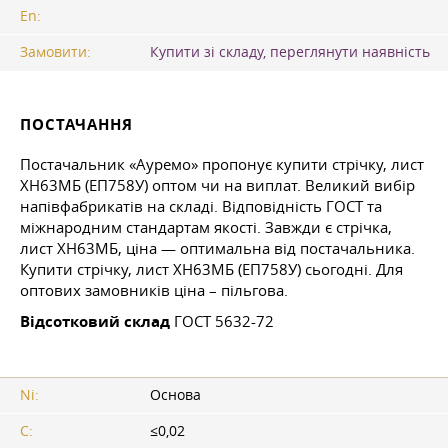
En:
Замовити:
Купити зі складу, переглянути наявність
ПОСТАЧАННЯ
Постачальник «Ауремо» пропонує купити стрічку, лист
ХН63МБ (ЕП758У) оптом чи на виплат. Великий вибір
напівфабрикатів на складі. Відповідність ГОСТ та
міжнародним стандартам якості. Завжди є стрічка,
лист ХН63МБ, ціна — оптимальна від постачальника.
Купити стрічку, лист ХН63МБ (ЕП758У) сьогодні. Для
оптових замовників ціна – пільгова.
Відсотковий склад
ГОСТ 5632-72
Ni:
Основа
C:
≤0,02