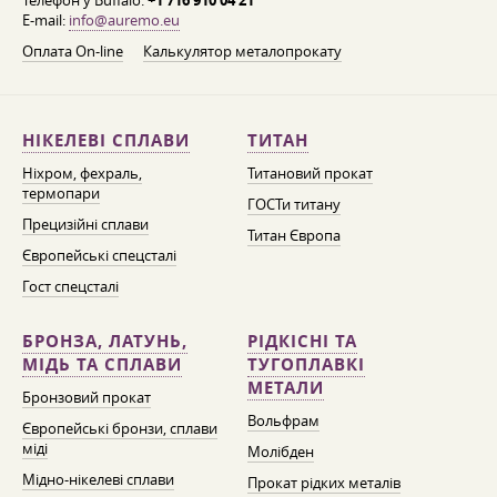
Телефон у Buffalo:
+1 716 910 04 21
E-mail:
info@auremo.eu
Оплата On-line
Калькулятор металопрокату
НІКЕЛЕВІ СПЛАВИ
ТИТАН
Ніхром, фехраль,
Титановий прокат
термопари
ГОСТи титану
Прецизійні сплави
Титан Європа
Європейські спецсталі
Гост спецсталі
БРОНЗА, ЛАТУНЬ,
РІДКІСНІ ТА
МІДЬ ТА СПЛАВИ
ТУГОПЛАВКІ
МЕТАЛИ
Бронзовий прокат
Вольфрам
Європейські бронзи, сплави
міді
Молібден
Мідно-нікелеві сплави
Прокат рідких металів