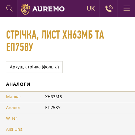
UK
СТРІЧКА, ЛИСТ ХН63МБ ТА
ЕП758У
Аркуш, стрічка (фольга)
АНАЛОГИ
Марка:
ХН63МБ
Аналог:
ЕП758У
W. Nr.:
Aisi Uns: