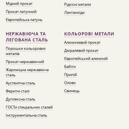
Мідний прокат
Рідкісні метали
Прокат латунний
Лантаноїди
Європейська латунь
НЕРЖАВІЮЧА ТА
КОЛЬОРОВІ МЕТАЛИ
ЛЕГОВАНА СТАЛЬ
Алюмінієвий прокат
Порошки кольорових
Дюралевий прокат
металів
Європейський алюміній
Прокат нержавіючий
Бабіти
Жароміцна нержавіюча
Припій
сталь
Олово
Аустенітна сталь
Свинець
Феритні сталі
Дуплексна сталь
ГОСТи спеціальних сталей
Інструментальна сталь