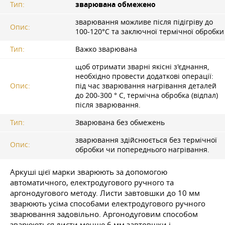
Тип:
зварювана обмежено
зварювання можливе після підігріву до
Опис:
100-120°C та заключної термічної обробки
Тип:
Важко зварювана
щоб отримати зварні якісні з'єднання,
необхідно провести додаткові операції:
Опис:
під час зварювання нагрівання деталей
до 200-300 ° C, термічна обробка (відпал)
після зварювання.
Тип:
Зварювана без обмежень
зварювання здійснюється без термічної
Опис:
обробки чи попереднього нагрівання.
Аркуші цієї марки зварюють за допомогою
автоматичного, електродугового ручного та
аргонодугового методу. Листи завтовшки до 10 мм
зварюють усіма способами електродугового ручного
зварювання задовільно. Аргонодуговим способом
зварюються листи менше 6 мм завтовшки і