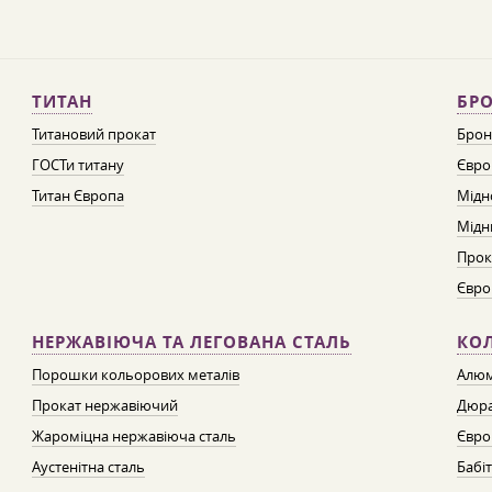
ТИТАН
БРО
Титановий прокат
Брон
ГОСТи титану
Євро
Титан Європа
Мідн
Мідн
Прок
Євро
НЕРЖАВІЮЧА ТА ЛЕГОВАНА СТАЛЬ
КО
Порошки кольорових металів
Алюм
Прокат нержавіючий
Дюра
Жароміцна нержавіюча сталь
Євро
Аустенітна сталь
Бабі