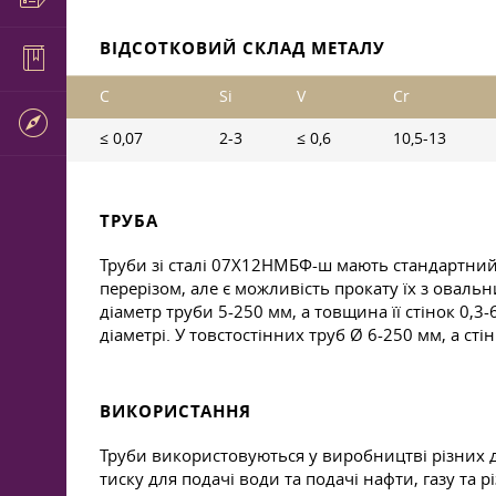
ВІДСОТКОВИЙ СКЛАД МЕТАЛУ
C
Si
V
Cr
≤ 0,07
2-3
≤ 0,6
10,5-13
ТРУБА
Труби зі сталі 07Х12НМБФ-ш мають стандартний
перерізом, але є можливість прокату їх з овал
діаметр труби 5-250 мм, а товщина її стінок 0,
діаметрі. У товстостінних труб Ø 6-250 мм, а ст
ВИКОРИСТАННЯ
Труби використовуються у виробництві різних д
тиску для подачі води та подачі нафти, газу та