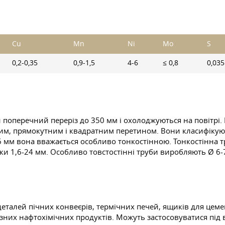
Cu
Mn
Ni
Mo
S
0,2-0,35
0,9-1,5
4-6
≤ 0,8
0,035
 поперечний переріз до 350 мм і охолоджуються на повітрі
ьним, прямокутним і квадратним перетином. Вони класифікую
3-6 мм вона вважається особливо тонкостінною. Тонкостінна 
інки 1,6-24 мм. Особливо товстостінні труби виробляють Ø 6-
еталей пічних конвеєрів, термічних печей, ящиків для цем
 різних нафтохімічних продуктів. Можуть застосовуватися пі