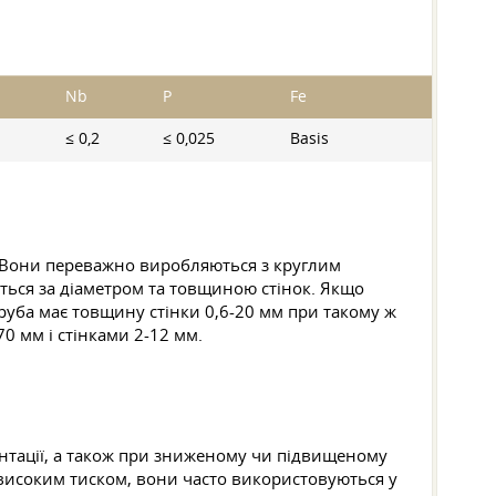
Nb
P
Fe
≤ 0,2
≤ 0,025
Basis
. Вони переважно виробляються з круглим
ться за діаметром та товщиною стінок. Якщо
труба має товщину стінки 0,6-20 мм при такому ж
70 мм і стінками 2-12 мм.
ентації, а також при зниженому чи підвищеному
д високим тиском, вони часто використовуються у