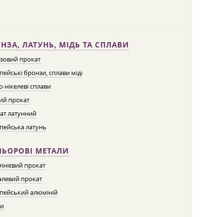
НЗА, ЛАТУНЬ, МІДЬ ТА СПЛАВИ
зовий прокат
пейські бронзи, сплави міді
о-нікелеві сплави
ий прокат
ат латунний
пейська латунь
ЛЬОРОВІ МЕТАЛИ
інієвий прокат
левий прокат
пейський алюміній
ти