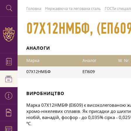
Головна
Нержавіюча та легована сталь
ГОСТи спеціал
07Х12НМБФ, (ЕП609)
АНАЛОГИ
Марка
Аналог
W. Nr.
07Х12НМБФ
ЕП609
ВИРОБНИЦТВО
Марка 07Х12НМБФ (ЕІ609) є високолегованою жаро
хромо-нікелевих сплавів. Як присадки до шихти з
ніобій, ванадій, фосфор - до 0,035% сірка - 0,0
°C.