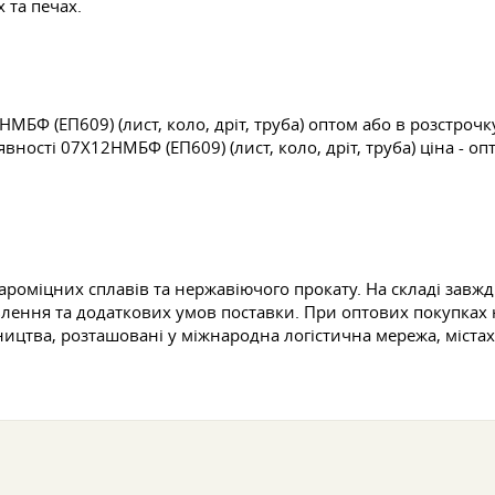
 та печах.
Ф (ЕП609) (лист, коло, дріт, труба) оптом або в розстрочку
вності 07Х12НМБФ (ЕП609) (лист, коло, дріт, труба) ціна - о
жароміцних сплавів та нержавіючого прокату. На складі за
влення та додаткових умов поставки. При оптових покупках н
ицтва, розташовані у міжнародна логістична мережа, містах 