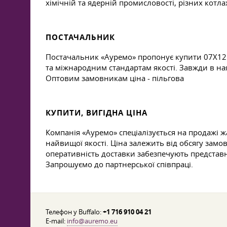
хімічній та ядерній промисловості, різних котлах
ПОСТАЧАЛЬНИК
Постачальник «Ауремо» пропонує купити 07Х12НМБ
та міжнародним стандартам якості. Завжди в ная
Оптовим замовникам ціна - пільгова
КУПИТИ, ВИГІДНА ЦІНА
Компанія «Ауремо» спеціалізується на продажі 
найвищої якості. Ціна залежить від обсягу замо
оперативність доставки забезпечують представн
Запрошуємо до партнерської співпраці.
Телефон у Buffalo:
+1 716 910 04 21
E-mail:
info@auremo.eu