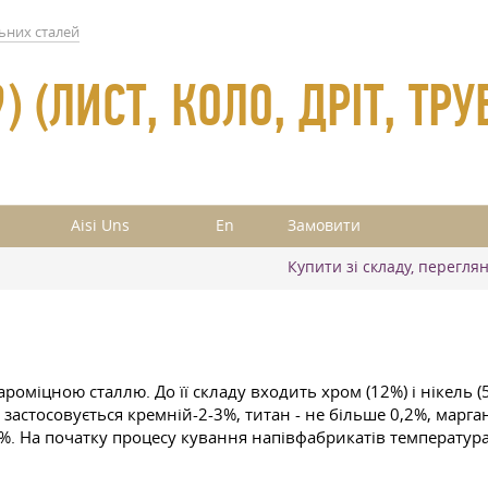
ьних сталей
 (ЛИСТ, КОЛО, ДРІТ, ТРУ
Aisi Uns
En
Замовити
Купити зі складу, перегля
міцною сталлю. До її складу входить хром (12%) і нікель (5%
астосовується кремній-2-3%, титан - не більше 0,2%, маргане
25%. На початку процесу кування напівфабрикатів температура