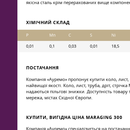
якісна сталь крім перерахованих вище компонент
ХІМІЧНИЙ СКЛАД
P
Mn
C
S
Ni
0,01
0,1
0,03
0,01
18,5
ПОСТАЧАННЯ
Компанія «Ауремо» пропонує купити коло, лист, 
найвищої якості. Коло, лист, труба, дріт, стріч
надаються пільгові знижки. Доступність товар
мережа, містах Східної Європи.
КУПИТИ, ВИГІДНА ЦІНА MARAGING 300
Компанія «Ауремо» спеціалізується на постачан