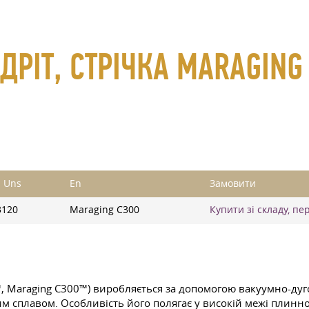
 ДРІТ, СТРІЧКА MARAGIN
i Uns
En
Замовити
3120
Maraging C300
Купити зі складу, пе
, Maraging C300™) виробляється за допомогою вакуумно-дуго
 сплавом. Особливість його полягає у високій межі плиннос