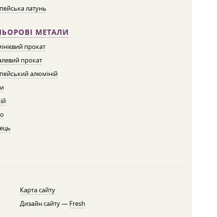
пейська латунь
ЛЬОРОВІ МЕТАЛИ
інієвий прокат
левий прокат
пейський алюміній
ти
ій
о
ець
Карта сайту
Дизайн сайту —
Fresh