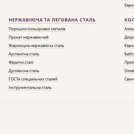
Євро
НЕРЖАВІЮЧА ТА ЛЕГОВАНА СТАЛЬ
КО
Порошки кольорових металів
Алюм
Прокат нержавіючий
Дюра
Жароміцна нержавіюча сталь
Євро
Аустенітна сталь
Бабі
Феритні сталі
Прип
Дуплексна сталь
Олов
ГОСТи спеціальних сталей
Свин
Інструментальна сталь