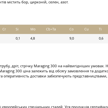
ів містить бор, цирконій, селен, азот.
Cr
Si
Mo
Cb+Ta
Co
Cu
Ti
0,1
4,8
9,0
0,6
трубу, дріт, стрічку Maraging 300 на найвигідніших умовах. 
ка Maraging 300 ціна залежить від обсягу замовлення та дода
у та оперативність доставки забезпечують представництвами
ні європейських спеціальних сталей. Уся продукція сертифік