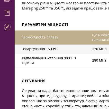
високому рівні міцності має гарну пластичність 
Maraging 250™ та 350™), які здатні працювати в
ПАРАМЕТРИ МІЦНОСТІ
0,2% меж
Термообробка сплаву
плинност
Загартування 1500°F
120 МПа
Відпалювання+старіння 900°F 3
280 МПа
години
ЛЕГУВАННЯ
Легування надає багатопланове впливом геть які
міцність, протидію удару, стирання; кобальт зб
окисленню за високих температур. Частка марга
стабільність, корозійну стійкість; алюміній збі