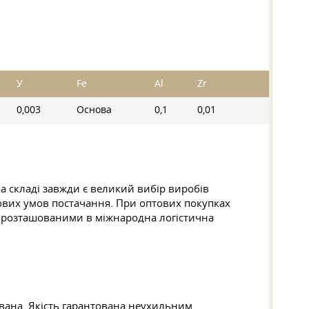
У
Fe
Al
Zr
0,003
Основа
0,1
0,01
На складі завжди є великий вибір виробів
ткових умов постачання. При оптових покупках
, розташованими в міжнародна логістична
ована. Якість гарантована неухильним