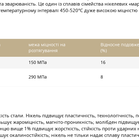
та зварюваність. Це один із сплавів сімейства нікелевих «мар
 температурному інтервалі 450-520°С дуже високою міцністю 
а
межа міцності на
Відносне подовже
і
розтягування
(%)
150 МПа
16
290 МПа
8
сть стали. Нікель підвищує пластичність, технологічність, 
ільшує жароміцність, магніто-проникність; молібден підвищує
нцю вище 1% підвищує жорсткість, стійкість проти ударних н
льшує окалиностійкість; нікель не тільки надає сплаву пласт