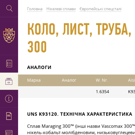
Головна
Нікелеві сплави
Європейські спецсталі
КОЛО, ЛИСТ, ТРУБА,
300
АНАЛОГИ
Марка
Аналог
W. Nr.
Ais
1.6354
K9
UNS K93120. ТЕХНІЧНА ХАРАКТЕРИСТИКА
Сплав Maraging 300™ (інші назви Vascomax 300™
нікель-кобальт-молібденовим, низьковуглецевим