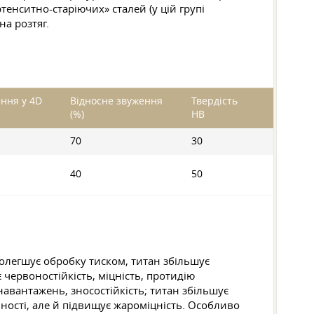
тенситно-старіючих» сталей (у цій групі
на розтяг.
ння у 4D
Відносне звуження
Твердість
(%)
HB
70
30
40
50
полегшує обробку тиском, титан збільшує
 червоностійкість, міцність, протидію
авантажень, зносостійкість; титан збільшує
ичності, але й підвищує жароміцність. Особливо