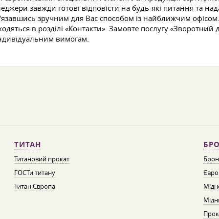
джери завжди готові відповісти на будь-які питання та нада
 зв'язавшись зручним для Вас способом із найближчим офісо
одяться в розділі «Контакти». Замовте послугу «Зворотний 
індивідуальним вимогам.
ТИТАН
БРО
Титановий прокат
Брон
ГОСТи титану
Євро
Титан Європа
Мідн
Мідн
Прок