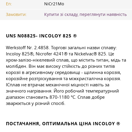
En:
NiCr21Mo
Замовити:
Купити зі складу, переглянути наявність
UNS N08825- INCOLOY 825 ®
Werkstoff Nr. 2.4858. Торгові загальні назви сплаву:
Incoloy 825®, Nicrofer 4241® та Nickelvac® 825. Це
хром-залізо-нікелевий сплав, що містить титан, мідь та
молібден. Він має високу стійкість до різних типів
корозії в агресивному середовищі - щілинна корозія,
корозійне розтріскування та міжкристалічна корозія.
IСплав не втрачає механічної міцності навіть за
значного нагрівання. Його робочий температурний
діапазон становить 870-1180 °C. Сплав добре
зварюється у різний спосіб.
ПОСТАЧАННЯ, ОПТИМАЛЬНА ЦІНА INCOLOY ®