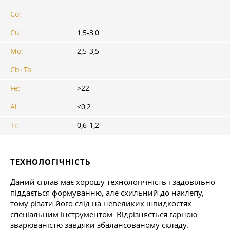
Co:
Cu:
1,5-3,0
Mo:
2,5-3,5
Cb+Ta:
Fe:
>22
Al:
≤0,2
Ti:
0,6-1,2
ТЕХНОЛОГІЧНІСТЬ
Даний сплав має хорошу технологічність і задовільно
піддається формуванню, але схильний до наклепу,
тому різати його слід на невеликих швидкостях
спеціальним інструментом. Відрізняється гарною
зварюваністю завдяки збалансованому складу.