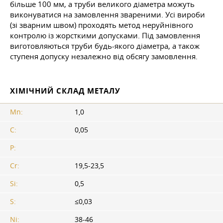
більше 100 мм, а труби великого діаметра можуть
виконуватися на замовлення звареними. Усі вироби
(зі зварним швом) проходять метод неруйнівного
контролю із жорсткими допусками. Під замовлення
виготовляються труби будь-якого діаметра, а також
ступеня допуску незалежно від обсягу замовлення.
ХІМІЧНИЙ СКЛАД МЕТАЛУ
Mn:
1,0
C:
0,05
P:
Cr:
19,5-23,5
Si:
0,5
S:
≤0,03
Ni:
38-46