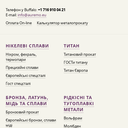
Телефон у Buffalo:
+1 716 910 04 21
E-mail:
info@auremo.eu
Оплата On-line
Калькулятор металопрокату
НІКЕЛЕВІ СПЛАВИ
ТИТАН
Ніхром, фехраль,
Титановий прокат
термопари
ГОСТи титану
Прецизійні сплави
Титан Європа
Європейські спецсталі
Гост спецсталі
БРОНЗА, ЛАТУНЬ,
РІДКІСНІ ТА
МІДЬ ТА СПЛАВИ
ТУГОПЛАВКІ
МЕТАЛИ
Бронзовий прокат
Вольфрам
Європейські бронзи, сплави
міді
Молібден