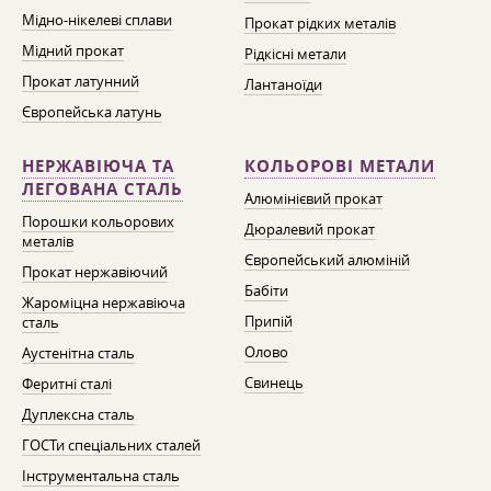
Мідно-нікелеві сплави
Прокат рідких металів
Мідний прокат
Рідкісні метали
Прокат латунний
Лантаноїди
Європейська латунь
НЕРЖАВІЮЧА ТА
КОЛЬОРОВІ МЕТАЛИ
ЛЕГОВАНА СТАЛЬ
Алюмінієвий прокат
Порошки кольорових
Дюралевий прокат
металів
Європейський алюміній
Прокат нержавіючий
Бабіти
Жароміцна нержавіюча
Припій
сталь
Олово
Аустенітна сталь
Свинець
Феритні сталі
Дуплексна сталь
ГОСТи спеціальних сталей
Інструментальна сталь