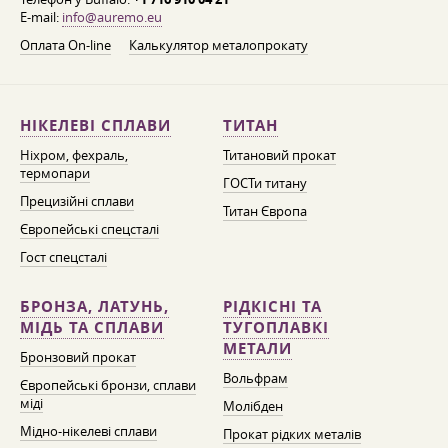
E-mail:
info@auremo.eu
Оплата On-line
Калькулятор металопрокату
НІКЕЛЕВІ СПЛАВИ
ТИТАН
Ніхром, фехраль,
Титановий прокат
термопари
ГОСТи титану
Прецизійні сплави
Титан Європа
Європейські спецсталі
Гост спецсталі
БРОНЗА, ЛАТУНЬ,
РІДКІСНІ ТА
МІДЬ ТА СПЛАВИ
ТУГОПЛАВКІ
МЕТАЛИ
Бронзовий прокат
Вольфрам
Європейські бронзи, сплави
міді
Молібден
Мідно-нікелеві сплави
Прокат рідких металів