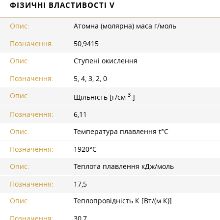
ФІЗИЧНІ ВЛАСТИВОСТІ V
Опис:
Атомна (молярна) маса г/моль
Позначення:
50,9415
Опис:
Ступені окислення
Позначення:
5, 4, 3, 2, 0
3
Опис:
Щільність [г/см
]
Позначення:
6,11
Опис:
Температура плавлення t°С
Позначення:
1920°С
Опис:
Теплота плавлення кДж/моль
Позначення:
17,5
Опис:
Теплопровідність К [Вт/(м·К)]
Позначення:
30,7