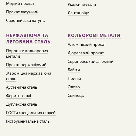
Мідний прокат
Рідкісні метали
Прокат латунний
Лантаноїди
Європейська латунь
НЕРЖАВІЮЧА ТА
КОЛЬОРОВІ МЕТАЛИ
ЛЕГОВАНА СТАЛЬ
Алюмінієвий прокат
Порошки кольорових
Дюралевий прокат
металів
Європейський алюміній
Прокат нержавіючий
Бабіти
Жароміцна нержавіюча
Припій
сталь
Олово
Аустенітна сталь
Свинець
Феритні сталі
Дуплексна сталь
ГОСТи спеціальних сталей
Інструментальна сталь