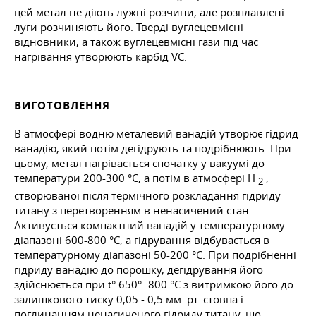
цей метал не діють лужні розчини, але розплавлені
луги розчиняють його. Тверді вуглецевмісні
відновники, а також вуглецевмісні гази під час
нагрівання утворюють карбід VC.
ВИГОТОВЛЕННЯ
В атмосфері водню металевий ванадій утворює гідрид
ванадію, який потім дегідрують та подрібнюють. При
цьому, метал нагрівається спочатку у вакуумі до
температури 200-300 °C, а потім в атмосфері Н
,
2
створюваної після термічного розкладання гідриду
титану з перетворенням в ненасичений стан.
Активується компактний ванадій у температурному
діапазоні 600-800 °C, а гідрування відбувається в
температурному діапазоні 50-200 °C. При подрібненні
гідриду ванадію до порошку, дегідрування його
здійснюється при t° 650°- 800 °C з витримкою його до
залишкового тиску 0,05 - 0,5 мм. рт. стовпа і
поглинанням ненасиченого гідриду титану, що