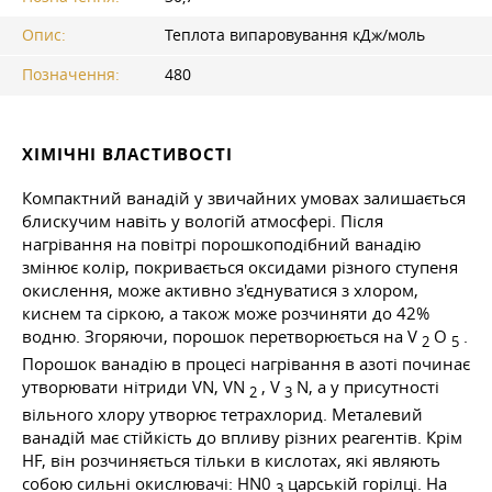
Опис:
Теплота випаровування кДж/моль
Позначення:
480
ХІМІЧНІ ВЛАСТИВОСТІ
Компактний ванадій у звичайних умовах залишається
блискучим навіть у вологій атмосфері. Після
нагрівання на повітрі порошкоподібний ванадію
змінює колір, покривається оксидами різного ступеня
окислення, може активно з'єднуватися з хлором,
киснем та сіркою, а також може розчиняти до 42%
водню. Згоряючи, порошок перетворюється на V
O
.
2
5
Порошок ванадію в процесі нагрівання в азоті починає
утворювати нітриди VN, VN
, V
N, а у присутності
2
3
вільного хлору утворює тетрахлорид. Металевий
ванадій має стійкість до впливу різних реагентів. Крім
HF, він розчиняється тільки в кислотах, які являють
собою сильні окислювачі: HN0
царській горілці. На
3