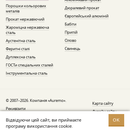
Порошки кольорових
Дюралевий прокат
металів
Європейський алюміній
Прокат нержавіючий
Бабіти
Жароміцна нержавіюча
Припій
сталь
Олово
Аустенітна сталь
Свинець
Феритні сталі
Дуплексна сталь
ГОСТи спеціальних сталей
Інструментальна сталь
© 2007–2026. Компанія «Auremo».
Карта сайту
Рекивізити
Дизайн сайту —
AGB
Fresh
Відвідуючи цей сайт, ви приймаєте
OK
Повідомлення про відкликання
програму використання cookie.