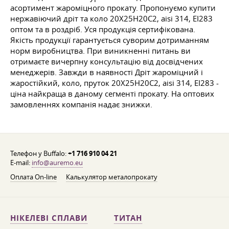
асортимент жароміцного прокату. Пропонуємо купити
нержавіючий дріт та коло 20Х25Н20С2, aisi 314, ЕІ283
оптом та в роздріб. Уся продукція сертифікована.
Якість продукції гарантується суворим дотриманням
норм виробництва. При виникненні питань ви
отримаєте вичерпну консультацію від досвідчених
менеджерів. Завжди в наявності Дріт жароміцний і
жаростійкий, коло, пруток 20Х25Н20С2, aisi 314, ЕІ283 -
ціна найкраща в даному сегменті прокату. На оптових
замовленнях компанія надає знижки.
Телефон у Buffalo:
+1 716 910 04 21
E-mail:
info@auremo.eu
Оплата On-line
Калькулятор металопрокату
НІКЕЛЕВІ СПЛАВИ
ТИТАН