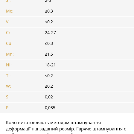
Si:
2-3
Мо:
≤0,3
V:
≤0,2
Cr:
24-27
Cu:
≤0,3
Mn:
≤1,5
Ni:
18-21
Ti:
≤0,2
W:
≤0,2
S:
0,02
P:
0,035
Коло виготовляють методом штампування -
деформації під заданий розмір. Гаряче штампування є