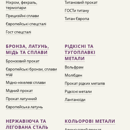
Ніхром, фехраль,
Титановий прокат
термопари
ГОСТи титану
Прецизійні сплави
Титан Європа
Європейські спецсталі
Гост спецсталі
БРОНЗА, ЛАТУНЬ,
РІДКІСНІ ТА
МІДЬ ТА СПЛАВИ
ТУГОПЛАВКІ
МЕТАЛИ
Бронзовий прокат
Вольфрам
Європейські бронзи, сплави
міді
Молібден
Мідно-нікелеві сплави
Прокат рідких металів
Мідний прокат
Рідкісні метали
Прокат латунний
Лантаноїди
Європейська латунь
НЕРЖАВІЮЧА ТА
КОЛЬОРОВІ МЕТАЛИ
ЛЕГОВАНА СТАЛЬ
Алюмінієвий прокат