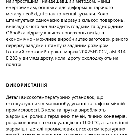
найпростішим і найдешевший методом, менш
енергоємним, оскільки для деформації гарячого
металу необхідні значно менші зусилля. Коло
штампується одночасно відразу з кількох поверхонь,
внаслідок чого він виходить гладким та однорідним.
Обробка відразу кількох поверхонь вигідна
економічно - можливе виробництво заготовок різного
перерізу завдяки штампу із заданим розміром.
Готовий сортовий прокат марки 20Х25Н20С2, aisi 314,
ЕІ283 у вигляді дроту, кола, дроту охолоджують на
повітрі.
ВИКОРИСТАННЯ
Деталі високотемпературних установок, що
експлуатуються у машинобудуванні та нафтохімічній
промисловості. З кола та прутка виробляють
жароміцні ролики термічних печей, пічних конвеєрів,
розрахованих на експлуатацію до 1000 °C, а також інші
жароміцні деталі промислових високотемпературних