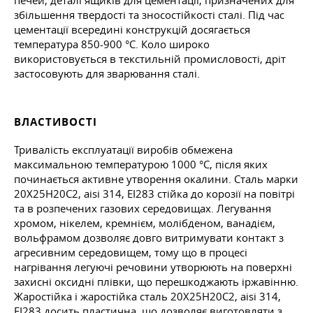
печей, деталі ящиків для цементації, призначених для
збільшення твердості та зносостійкості сталі. Під час
цементації всередині конструкцій досягається
температура 850-900 °C. Коло широко
використовується в текстильній промисловості, дріт
застосовують для зварювання сталі.
ВЛАСТИВОСТІ
Тривалість експлуатації виробів обмежена
максимальною температурою 1000 °C, після яких
починається активне утворення окалини. Сталь марки
20Х25Н20С2, aisi 314, ЕІ283 стійка до корозії на повітрі
та в розпечених газових середовищах. Легування
хромом, нікелем, кремнієм, молібденом, ванадієм,
вольфрамом дозволяє довго витримувати контакт з
агресивним середовищем, тому що в процесі
нагрівання легуючі речовини утворюють на поверхні
захисні оксидні плівки, що перешкоджають іржавінню.
Жаростійка і жаростійка сталь 20Х25Н20С2, aisi 314,
ЕІ283 досить пластична, що дозволяє виготовляти з