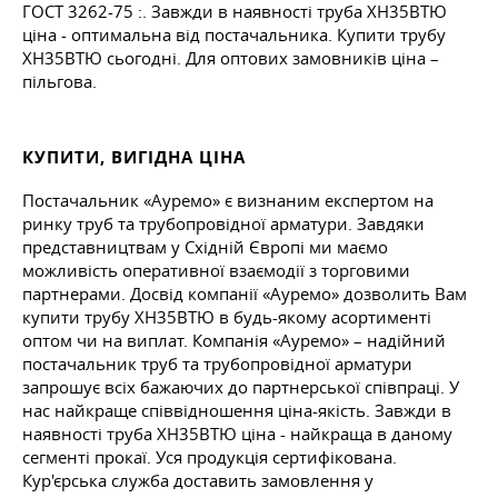
ГОСТ 3262-75
:. Завжди в наявності труба ХН35ВТЮ
ціна - оптимальна від постачальника. Купити трубу
ХН35ВТЮ сьогодні. Для оптових замовників ціна –
пільгова.
КУПИТИ, ВИГІДНА ЦІНА
Постачальник «Ауремо» є визнаним експертом на
ринку труб та трубопровідної арматури. Завдяки
представництвам у Східній Європі ми маємо
можливість оперативної взаємодії з торговими
партнерами. Досвід компанії «Ауремо» дозволить Вам
купити трубу ХН35ВТЮ в будь-якому асортименті
оптом чи на виплат. Компанія «Ауремо» – надійний
постачальник труб та трубопровідної арматури
запрошує всіх бажаючих до партнерської співпраці. У
нас найкраще співвідношення ціна-якість. Завжди в
наявності труба ХН35ВТЮ ціна - найкраща в даному
сегменті прокаї. Уся продукція сертифікована.
Кур'єрська служба доставить замовлення у