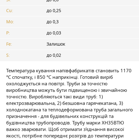
Cu:
до 0,25
Mo:
до 0,3
P:
до 0,03
Fe:
Залишок
S:
до 0,02
Температура кування напівфабрикатів становить 1170
°C спочатку, і 850 °C наприкінці. Готовий виріб
охолоджується на повітрі. Труби за точністю
виробництва можуть бути підвищеною і звичайною
точністю. Виробляються такі види труб: 1)
електрозварювальна, 2) безшовна гарячекатана, 3)
холоднокатана та теплодеформована труба загального
призначення - для будівельних конструкцій та
будівництва трубопроводів. Трубу марки ХН35ВТЮ
важко зварювати. Щоб отримати з'єднання високої
якості, потрібне попереднє розігрів до температури