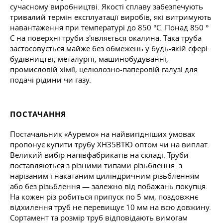
сучасному виробництві. Якості сплаву забезпечують
тривалий термін експлуатації виробів, які витримують
навантаження при температурі до 850 °C. Понад 850 °
C на поверхні труби з'являється окалина. Така труба
застосовується майже без обмежень у будь-якій сфері:
будівництві, металургії, машинобудуванні,
промисловій хімії, целюлозно-паперовій галузі для
подачі рідини чи газу.
ПОСТАЧАННЯ
Постачальник «Ауремо» на найвигідніших умовах
пропонує купити трубу ХН35ВТЮ оптом чи на виплат.
Великий вибір напівфабрикатів на складі. Труби
поставляються з різними типами різьблення: з
нарізаним і накатаним циліндричним різьбленням
або без різьблення — залежно від побажань покупця.
На кожен різ робиться припуск по 5 мм, поздовжнє
відхилення труб не перевищує 10 мм на всю довжину.
Сортамент та розмір труб відповідають вимогам