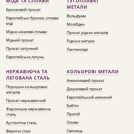
МІДЬ ТА СПЛАВИ
ТУГОПЛАВКІ
МЕТАЛИ
Бронзовий прокат
Вольфрам
Європейські бронзи, сплави
міді
Молібден
Мідно-нікелеві сплави
Прокат рідких металів
Мідний прокат
Рідкісні метали
Прокат латунний
Лантаноїди
Європейська латунь
НЕРЖАВІЮЧА ТА
КОЛЬОРОВІ МЕТАЛИ
ЛЕГОВАНА СТАЛЬ
Алюмінієвий прокат
Порошки кольорових
Дюралевий прокат
металів
Європейський алюміній
Прокат нержавіючий
Бабіти
Жароміцна нержавіюча
Припій
сталь
Олово
Аустенітна сталь
Свинець
Феритні сталі