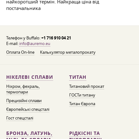
найкоротший термін. Найкраща ціна від
постачальника
Телефон у Buffalo:
+1 716 910 04 21
E-mail:
info@auremo.eu
Оплата On-line
Калькулятор металопрокату
НІКЕЛЕВІ СПЛАВИ
ТИТАН
Ніхром, фехраль,
Титановий прокат
термопари
ГОСТи титану
Прецизійні сплави
Титан Європа
Європейські спецсталі
Гост спецсталі
БРОНЗА, ЛАТУНЬ,
РІДКІСНІ ТА