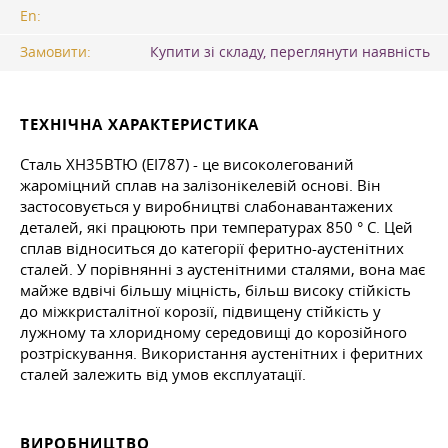
En:
Замовити:
Купити зі складу, переглянути наявність
ТЕХНІЧНА ХАРАКТЕРИСТИКА
Сталь ХН35ВТЮ (ЕІ787) - це високолегований
жароміцний сплав на залізонікелевій основі. Він
застосовується у виробництві слабонавантажених
деталей, які працюють при температурах 850 ° C. Цей
сплав відноситься до категорії феритно-аустенітних
сталей. У порівнянні з аустенітними сталями, вона має
майже вдвічі більшу міцність, більш високу стійкість
до міжкристалітної корозії, підвищену стійкість у
лужному та хлоридному середовищі до корозійного
розтріскування. Використання аустенітних і феритних
сталей залежить від умов експлуатації.
ВИРОБНИЦТВО