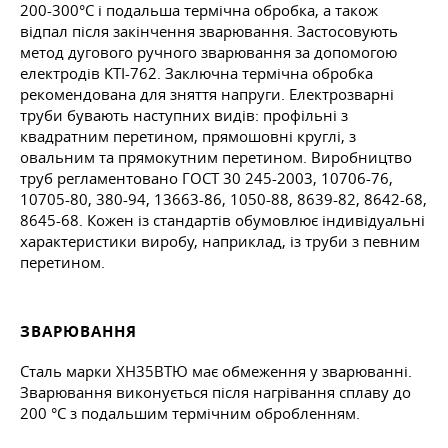
200-300°С і подальша термічна обробка, а також
відпал після закінчення зварювання. Застосовують
метод дугового ручного зварювання за допомогою
електродів КТІ-762. Заключна термічна обробка
рекомендована для зняття напруги. Електрозварні
труби бувають наступних видів: профільні з
квадратним перетином, прямошовні круглі, з
овальним та прямокутним перетином. Виробництво
труб регламентовано
ГОСТ 30
245-2003, 10706-76,
10705-80, 380-94, 13663-86, 1050-88, 8639-82, 8642-68,
8645-68. Кожен із стандартів обумовлює індивідуальні
характеристики виробу, наприклад, із труби з певним
перетином.
ЗВАРЮВАННЯ
Сталь марки ХН35ВТЮ має обмеження у зварюванні.
Зварювання виконується після нагрівання сплаву до
200 °C з подальшим термічним обробленням.