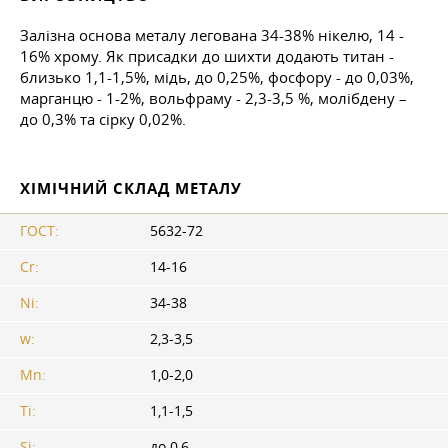
Залізна основа металу легована 34-38% нікелю, 14 -
16% хрому. Як присадки до шихти додають титан -
близько 1,1-1,5%, мідь, до 0,25%, фосфору - до 0,03%,
марганцю - 1-2%, вольфраму - 2,3-3,5 %, молібдену –
до 0,3% та сірку 0,02%.
ХІМІЧНИЙ СКЛАД МЕТАЛУ
ГОСТ:
5632-72
Cr:
14-16
Ni:
34-38
w:
2,3-3,5
Mn:
1,0-2,0
Ti:
1,1-1,5
Si:
до 0,6