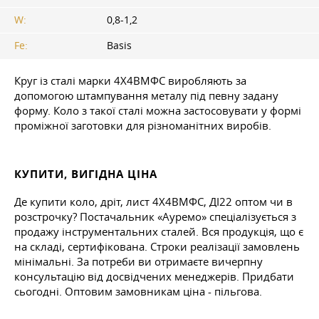
W:
0,8-1,2
Fe:
Basis
Круг із сталі марки 4Х4ВМФС виробляють за
допомогою штампування металу під певну задану
форму. Коло з такої сталі можна застосовувати у формі
проміжної заготовки для різноманітних виробів.
КУПИТИ, ВИГІДНА ЦІНА
Де купити коло, дріт, лист 4Х4ВМФС, ДІ22 оптом чи в
розстрочку? Постачальник «Ауремо» спеціалізується з
продажу інструментальних сталей. Вся продукція, що є
на складі, сертифікована. Строки реалізації замовлень
мінімальні. За потреби ви отримаєте вичерпну
консультацію від досвідчених менеджерів. Придбати
сьогодні. Оптовим замовникам ціна - пільгова.