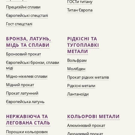
ГОСТи титану
Прецизійні сплави
Титан Європа
Європейські спецсталі
Гост спецсталі
БРОНЗА, ЛАТУНЬ,
РІДКІСНІ ТА
МІДЬ ТА СПЛАВИ
ТУГОПЛАВКІ
МЕТАЛИ
Бронзовий прокат
Вольфрам
Європейські бронзи, сплави
міді
Молібден
Мідно-нікелеві сплави
Прокат рідких металів
Мідний прокат
Рідкісні метали
Прокат латунний
Лантаноїди
Європейська латунь
НЕРЖАВІЮЧА ТА
КОЛЬОРОВІ МЕТАЛИ
ЛЕГОВАНА СТАЛЬ
Алюмінієвий прокат
Порошки кольорових
Дюралевий прокат