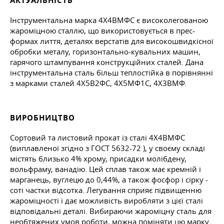
АКТУАЛЬНІСТЬ
Інструментальна марка 4Х4ВМФС є високолегованою
жароміцною сталлю, що використовується в прес-
формах лиття, деталях верстатів для високошвидкісної
обробки металу, горизонтально-кувальних машин,
гарячого штампування конструкційних сталей. Дана
інструментальна сталь більш теплостійка в порівнянні
з марками сталей 4Х5В2ФС, 4Х5МФ1С, 4Х3ВМФ.
ВИРОБНИЦТВО
Сортовий та листовий прокат із сталі 4Х4ВМФС
(виплавленої згідно з
ГОСТ 5632-72
), у своєму складі
містять близько 4% хрому, присадки молібдену,
вольфраму, ванадію. Цей сплав також має кремній і
марганець, вуглецю до 0,44%, а також фосфор і сірку -
соті частки відсотка. Легування сприяє підвищенню
жароміцності і дає можливість виробляти з цієї сталі
відповідальні деталі. Вибираючи жароміцну сталь для
необтяжених умов роботи, можна поміняти цю марку