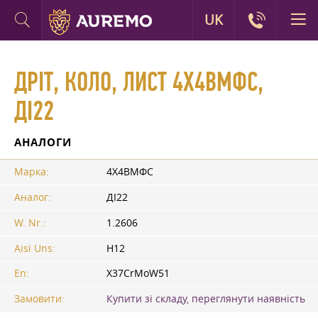
UK
ДРІТ, КОЛО, ЛИСТ 4Х4ВМФС,
ДІ22
АНАЛОГИ
Марка:
4Х4ВМФС
Аналог:
ДІ22
W. Nr.:
1.2606
Aisi Uns:
H12
En:
X37CrMoW51
Замовити:
Купити зі складу, переглянути наявність