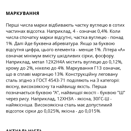
МАРКУВАННЯ
Перші числа марки відбивають частку вуглецю в сотих
частинах відсотка. Наприклад, 4 - означає 0,4%. Коли
числа спочатку марки відсутні, частка вуглецю - понад
1%. Далі йде буквена абревіатура. Якщо за буквою
відсутня цифра, цього елемента - менше 1%. Літера «А»
означає мінімум вмісту шкідливих сірки, фосфору.
Наприклад, метал 12Х2Н4А містить вуглецю до 0,12%,
хрому до 2%, нікелю до 4%. Маркування Г13 означає,
що в сплаві марганцю 13%. Конструкційну леговану
сталь згідно з
ГОСТ 4543-71
поділяють на 3 категорії:
якісну, високоякісну та найвищу якість. Перша
позначається буквою "А", найвищої якості - буквою "Ш"
через рису. Наприклад, 12ХНЗА - якісна, З0ГС-Ш -
найякісніша. Високоякісна сталь має допустимий
відсоток сірки до 0,025%, якісна - до 0,015%.