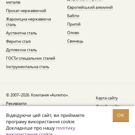
металів
Європейський алюміній
Прокат нержавіючий
Бабіти
Жароміцна нержавіюча
Припій
сталь
Олово
Аустенітна сталь
Свинець
Феритні сталі
Дуплексна сталь
ГОСТи спеціальних сталей
Інструментальна сталь
© 2007–2026. Компанія «Auremo».
Карта сайту
Рекивізити
Дизайн сайту —
AGB
Fresh
Відвідуючи цей сайт, ви приймаєте
OK
Повідомлення про відкликання
програму використання cookie.
Докладніше про нашу
політику
Захист даних
використання cookie
.