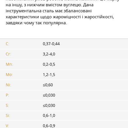
на іншу, з нижчим вмістом вуглецю. Дана
інструментальна сталь має збалансовані
характеристики щодо жароміцності і жаростійкості,
завдяки чому так популярна.
C:
0,37-0,44
Cr:
3,2-4,0
Mn:
0,2-0,5
Mo:
1,2-1,5
Ni:
≤0,60
P:
≤0,030
S:
≤0,030
Si:
0,6-1,0
V:
0,6-0,9