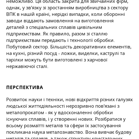
неможливо. Ця область закрита для звичайних фірм,
однак, у зв'язку зі зростанням виробництва з сектору
ВПК в нашій країні, нерідкі випадки, коли оборонні
заводи віддають замовлення на виготовлення
деталей з спеціальних сплавів цивільним
підприємствам. Як правило, разом зі сталлю
підприємствам передають і технології обробки.
Побутовий сектор. Більшість декоративних елементів,
на кухні, різний посуд - ложки, виделки, каструлі та
тарілки можуть бути виготовлені з харчової
нержавіючої сталі.
ПЕРСПЕКТИВА
Розвиток науки і техніки, нові відкриття різних галузях
людської життєдіяльності нерозривно пов'язані з
металопрокатом - як у вдосконаленні обробки
існуючих сплавів, і у створенні нових. Розібратися у
всьому розмаїтті металів та сфери їх застосування
покликана наука металознавство. Вона вивчає будову
металів та сплавів, а також структуру кристалічних