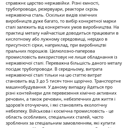
справжнє царство нержавійки. Різні ємності,
трубопроводи, резервуари, реактори скрізь
нержавіюча сталь. Оскільки видів хімічних
виробництв дуже багато, то вибір конкретної марки
сталі залежить від конкретних умов виробництва. На
практиці металу найчастіше доводиться працювати в
кислотному або лужному середовищі, нерідко в
присутності сірки, наприклад, при виробництві
пральних порошків. Целюлозно-паперова
промисловість використовує не лише обладнання із
нержавіючої сталі. Переважна більшість даного металу
посідає трубопроводи. В середньому, витрата
нержавіючої сталі тільки на цю статтю витрат
становить від 3 до 5 тисяч тонн щорічно. Транспортне
машинобудування. У даному випадку йдеться про
різні контейнери для перевезення хімічно активних
речовин, а також речовин, небезпечних для життя і
здоров'я оточуючих, і які становлять екологічну
небезпеку. Військова і космічна промисловість - це
область особливих, спеціальних сталей, часто
зроблених за спеціальним замовленням, які купити