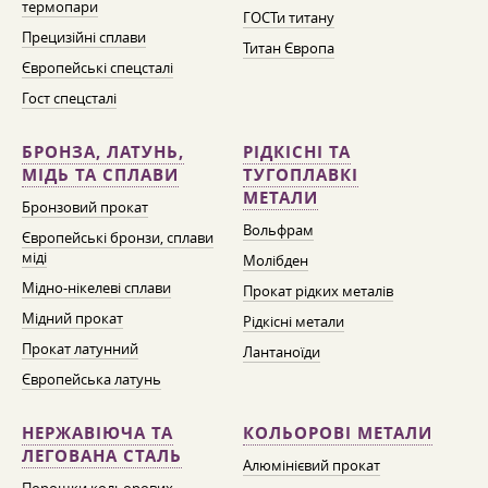
термопари
ГОСТи титану
Прецизійні сплави
Титан Європа
Європейські спецсталі
Гост спецсталі
БРОНЗА, ЛАТУНЬ,
РІДКІСНІ ТА
МІДЬ ТА СПЛАВИ
ТУГОПЛАВКІ
МЕТАЛИ
Бронзовий прокат
Вольфрам
Європейські бронзи, сплави
міді
Молібден
Мідно-нікелеві сплави
Прокат рідких металів
Мідний прокат
Рідкісні метали
Прокат латунний
Лантаноїди
Європейська латунь
НЕРЖАВІЮЧА ТА
КОЛЬОРОВІ МЕТАЛИ
ЛЕГОВАНА СТАЛЬ
Алюмінієвий прокат