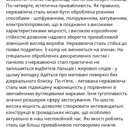
По-четверте, естетична привабливість. Як правило,
нержавіюча сталь може бути оброблена різними
способами - шліфуванням, поліруванням, матуванням,
електрополіровкою, що в поєднанні з високими
характеристиками міцності, і високою корозійною
стійкістю дозволяє надовго зберегти привабливий
зовнішній вигляд виробів. Нержавіюча сталь стійка до
появи подряпин. Її колір не змінюється на згинах. На
спеціально оброблених декоративних листах і
панелях з нержавіючої сталі практично не
залишається відбитків пальців і жирових слідів - у
цьому випадку йдеться про матовані поверхні без
дзеркального блиску. По-п'яте, - легована нержавіюча
сталь має підвищену жароміцність у порівнянні зі
звичайними вуглецевими марками. Їхня тугоплавкість
значно розширює сферу застосування. По-шосте,
висока міцність дозволяє створювати антивандальні
конструкції в громадських місцях, що особливо
актуально в наш неспокійний час. Які якості роблять
сталь ще більш привабливою поговоримо нижче.