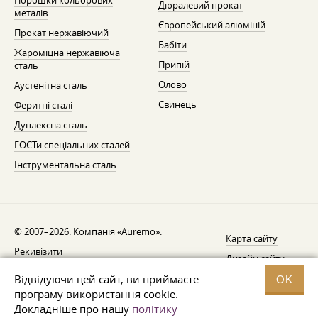
Порошки кольорових
Дюралевий прокат
металів
Європейський алюміній
Прокат нержавіючий
Бабіти
Жароміцна нержавіюча
Припій
сталь
Олово
Аустенітна сталь
Свинець
Феритні сталі
Дуплексна сталь
ГОСТи спеціальних сталей
Інструментальна сталь
© 2007–2026. Компанія «Auremo».
Карта сайту
Рекивізити
Дизайн сайту —
AGB
Fresh
Відвідуючи цей сайт, ви приймаєте
OK
Повідомлення про відкликання
програму використання cookie.
Докладніше про нашу
політику
Захист даних