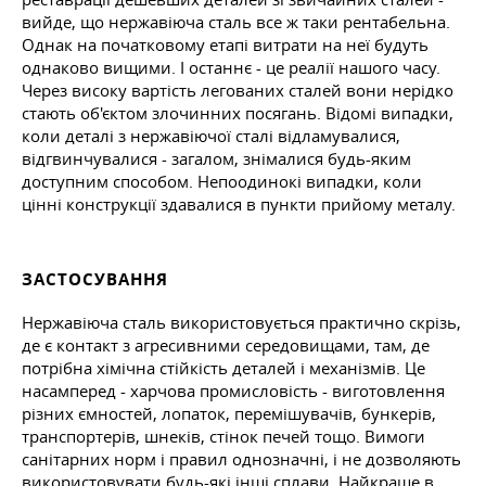
вийде, що нержавіюча сталь все ж таки рентабельна.
Однак на початковому етапі витрати на неї будуть
однаково вищими. І останнє - це реалії нашого часу.
Через високу вартість легованих сталей вони нерідко
стають об'єктом злочинних посягань. Відомі випадки,
коли деталі з нержавіючої сталі відламувалися,
відгвинчувалися - загалом, знімалися будь-яким
доступним способом. Непоодинокі випадки, коли
цінні конструкції здавалися в пункти прийому металу.
ЗАСТОСУВАННЯ
Нержавіюча сталь використовується практично скрізь,
де є контакт з агресивними середовищами, там, де
потрібна хімічна стійкість деталей і механізмів. Це
насамперед - харчова промисловість - виготовлення
різних ємностей, лопаток, перемішувачів, бункерів,
транспортерів, шнеків, стінок печей
тощо.
Вимоги
санітарних норм і правил однозначні, і не дозволяють
використовувати будь-які інші сплави. Найкраще в