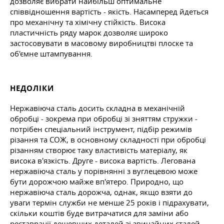
дозволяє вибрати найбільш оптимальне
співвідношення вартість - якість. Насамперед йдеться
про механічну та хімічну стійкість. Висока
пластичність ряду марок дозволяє широко
застосовувати в масовому виробництві плоске та
об'ємне штампування.
НЕДОЛІКИ
Нержавіюча сталь досить складна в механічній
обробці - зокрема при обробці зі зняттям стружки -
потрібен спеціальний інструмент, підбір режимів
різання та СОЖ, в основному складності при обробці
різанням створює таку властивість матеріалу, як
висока в'язкість. Друге - висока вартість. Легована
нержавіюча сталь у порівнянні з вуглецевою може
бути дорожчою майже вп'ятеро. Природно, що
нержавіюча сталь дорожча, однак, якщо взяти до
уваги термін служби не менше 25 років і підрахувати,
скільки коштів буде витрачатися для заміни або
реставрації дешевших деталей зі звичайних сталей -