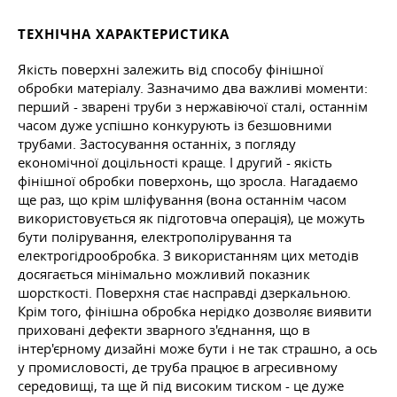
ТЕХНІЧНА ХАРАКТЕРИСТИКА
Якість поверхні залежить від способу фінішної
обробки матеріалу. Зазначимо два важливі моменти:
перший - зварені труби з нержавіючої сталі, останнім
часом дуже успішно конкурують із безшовними
трубами. Застосування останніх, з погляду
економічної доцільності краще. І другий - якість
фінішної обробки поверхонь, що зросла. Нагадаємо
ще раз, що крім шліфування (вона останнім часом
використовується як підготовча операція), це можуть
бути полірування, електрополірування та
електрогідрообробка. З використанням цих методів
досягається мінімально можливий показник
шорсткості. Поверхня стає насправді дзеркальною.
Крім того, фінішна обробка нерідко дозволяє виявити
приховані дефекти зварного з'єднання, що в
інтер'єрному дизайні може бути і не так страшно, а ось
у промисловості, де труба працює в агресивному
середовищі, та ще й під високим тиском - це дуже