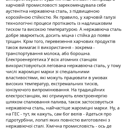
харчовій промисловості зарекомендувала себе
аустенітна нержавіюча сталь, з підвищеною
корозійною стійкістю. Як правило, у харчовій галузі
технологічні процеси протікають із надлишковим
тиском та високою температурою. А нержавіюча сталь
добре зварюється, досить міцна і стійка до появи
тріщин. Крім того, перевезення харчових продуктів
також вимагає її використання - зокрема -
транспортування молока, або борошна.
Електроенергетика У всіх атомних станціях
використовуються легована нержавіюча сталь, у тому
числі жароміцні марки зі спеціальними
властивостями, які можуть працювати в умовах
високих температур, екстремальних тисків,
іонізуючого випромінювання. На традиційних
електростанціях, які отримують електроенергію
шляхом спалювання палива, також застосовується
нержавіюча сталь, найчастіше жароміцні марки. Ну, а
на ГЕС - тут, як кажуть, сам бог велів - йдеться про
гідротурбіни, лопаті яких повністю виготовлені з
нержавіючої сталі. Хімічна промисловість - ось де