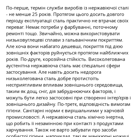
По-перше, термін служби виробів із нержавіючої сталі
- не менше 25 років. Протягом цього досить довгого
періоду експлуатації сталь практично не втрачає своїх
переваг. Немає потреби у фарбуванні, поточному
ремонті
тощо.
Звичайно, можна використовувати
низьковуглецеві сплави з гальванічним покриттям.
Але хоча вони набагато дешевші, покриття під дією
зовнішніх факторів руйнується протягом найближчих
років. По-друге, корозійна стійкість. Високолегована
аустенітна нержавіюча сталь має спеціальні сфери
застосування. Але навіть досить недорога
низьколегована сталь добре протистоїть
несприятливим впливам зовнішнього середовища,
таким як дощ, сніг, дія забруднюючих факторів, і
можуть бути легко застосовні при створенні інтер'єрів і
зовнішнього дизайну. По-третє, відповідність вимогам
гігієни. Санітарні норми є вирішальними у харчовій
промисловості. А нержавіюча сталь хімічно інертна,
що робить її незамінною при контакті з продуктами
харчування. Також не варто забувати про засоби
особистої гігієни, наприклад, такі як манікюрні ножиці.