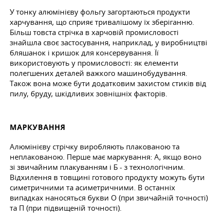
У тонку алюмінієву фольгу загортаються продукти
харчування, що сприяє тривалішому їх зберіганню.
Більш товста стрічка в харчовій промисловості
знайшла своє застосування, наприклад, у виробництві
бляшанок і кришок для консервування. Її
використовують у промисловості: як елементи
полегшених деталей важкого машинобудування.
Також вона може бути додатковим захистом стиків від
пилу, бруду, шкідливих зовнішніх факторів.
МАРКУВАННЯ
Алюмінієву стрічку виробляють плакованою та
неплакованою. Перше має маркування: А, якщо воно
зі звичайним плакуванням і Б - з технологічним.
Відхилення в товщині готового продукту можуть бути
симетричними та асиметричними. В останніх
випадках наносяться букви О (при звичайній точності)
та П (при підвищеній точності).