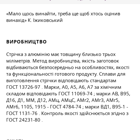
«Мало щось винайти, треба ще щоб хтось оцінив
винахід» К. Іжиковський
ВИРОБНИЦТВО
Стрічка з алюмінію має товщину близько трьох
міліметрів. Метод виробництва, якість заготовок
відбиваються безпосередньо на особливостях, якості
та функціональності готового продукту. Сплави для
виготовлення стрічки відповідають стандартам
ГОСТ 13726-97
. Марки, А0, А5, А6, А7 за хімічним
складом відповідають
ГОСТ 11069-74
; марки АВ, В95,
Д16, Д1, ММ, Д12, АМц, АМцС, АМг2, АМг3, АМг5,
АМг6, 1105, 1915 -
ГОСТ 4784-74
; марки ВД1, В95-1 -
ГОСТ 1131-76
. Контроль якості здійснюється згідно з
ГОСТ 24231-80
.