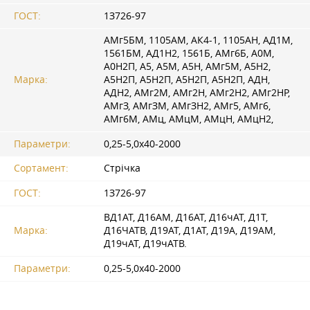
ГОСТ:
1З726-97
АМг5БМ, 1105АМ, АК4-1, 1105АН, АД1М,
1561БМ, АД1Н2, 1561Б, АМг6Б, А0М,
А0Н2П, А5, А5М, А5Н, АМг5М, А5Н2,
Марка:
А5Н2П, А5Н2П, А5Н2П, А5Н2П, АДН,
АДН2, АМг2М, АМг2Н, АМг2Н2, АМг2НР,
АМгЗ, АМгЗМ, АМгЗН2, АМг5, АМг6,
АМг6М, АМц, АМцМ, АМцН, АМцН2,
Параметри:
0,25-5,0x40-2000
Сортамент:
Стрічка
ГОСТ:
1З726-97
ВД1АТ, Д16АМ, Д16АТ, Д16чАТ, Д1Т,
Марка:
Д16ЧАТВ, Д19АТ, Д1АТ, Д19А, Д19АМ,
Д19чАТ, Д19чАТВ.
Параметри:
0,25-5,0x40-2000