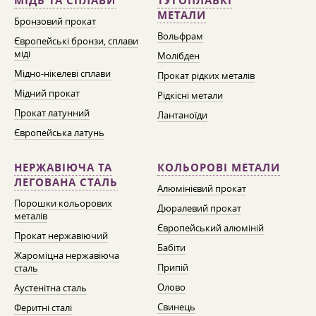
МІДЬ ТА СПЛАВИ
ТУГОПЛАВКІ
МЕТАЛИ
Бронзовий прокат
Вольфрам
Європейські бронзи, сплави
міді
Молібден
Мідно-нікелеві сплави
Прокат рідких металів
Мідний прокат
Рідкісні метали
Прокат латунний
Лантаноїди
Європейська латунь
НЕРЖАВІЮЧА ТА
КОЛЬОРОВІ МЕТАЛИ
ЛЕГОВАНА СТАЛЬ
Алюмінієвий прокат
Порошки кольорових
Дюралевий прокат
металів
Європейський алюміній
Прокат нержавіючий
Бабіти
Жароміцна нержавіюча
Припій
сталь
Олово
Аустенітна сталь
Свинець
Феритні сталі