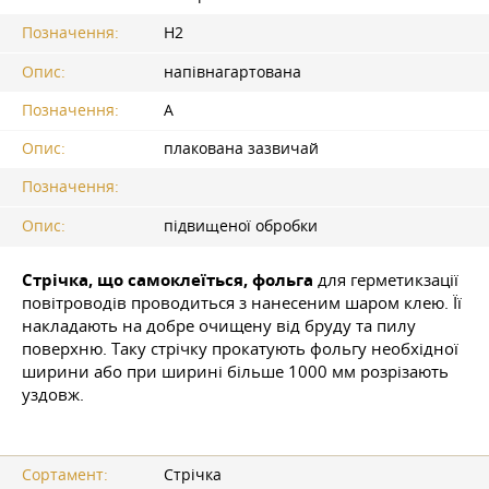
Позначення:
Н2
Опис:
напівнагартована
Позначення:
А
Опис:
плакована зазвичай
Позначення:
Опис:
підвищеної обробки
Стрічка, що самоклеїться, фольга
для герметикзації
повітроводів проводиться з нанесеним шаром клею. Її
накладають на добре очищену від бруду та пилу
поверхню. Таку стрічку прокатують фольгу необхідної
ширини або при ширині більше 1000 мм розрізають
уздовж.
Сортамент:
Стрічка