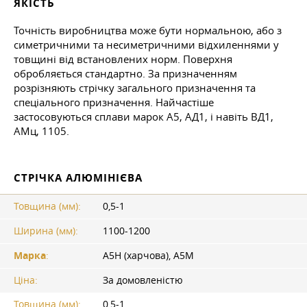
ЯКІСТЬ
Точність виробництва може бути нормальною, або з
симетричними та несиметричними відхиленнями у
товщині від встановлених норм. Поверхня
обробляється стандартно. За призначенням
розрізняють стрічку загального призначення та
спеціального призначення. Найчастіше
застосовуються сплави марок А5, АД1, і навіть ВД1,
АМц, 1105.
СТРІЧКА АЛЮМІНІЄВА
Товщина (мм):
0,5-1
Ширина (мм):
1100-1200
Марка
:
А5Н (харчова), А5М
Ціна:
За домовленістю
Товщина (мм):
0,5-1