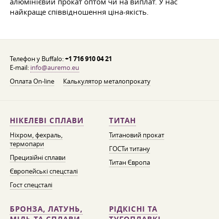
алюмінієвий прокат оптом чи на виплат. У нас
найкраще співвідношення ціна-якість.
Телефон у Buffalo:
+1 716 910 04 21
E-mail:
info@auremo.eu
Оплата On-line
Калькулятор металопрокату
НІКЕЛЕВІ СПЛАВИ
ТИТАН
Ніхром, фехраль,
Титановий прокат
термопари
ГОСТи титану
Прецизійні сплави
Титан Європа
Європейські спецсталі
Гост спецсталі
БРОНЗА, ЛАТУНЬ,
РІДКІСНІ ТА