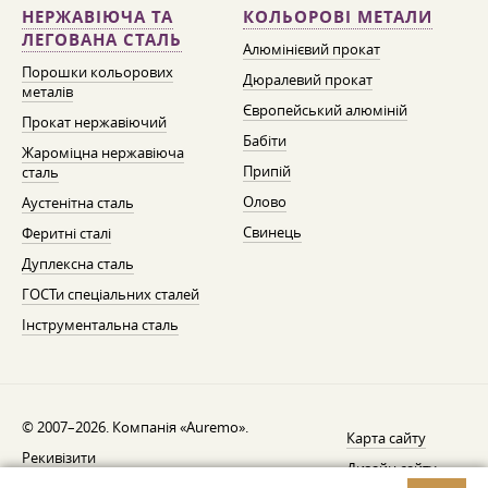
НЕРЖАВІЮЧА ТА
КОЛЬОРОВІ МЕТАЛИ
ЛЕГОВАНА СТАЛЬ
Алюмінієвий прокат
Порошки кольорових
Дюралевий прокат
металів
Європейський алюміній
Прокат нержавіючий
Бабіти
Жароміцна нержавіюча
Припій
сталь
Олово
Аустенітна сталь
Свинець
Феритні сталі
Дуплексна сталь
ГОСТи спеціальних сталей
Інструментальна сталь
© 2007–2026. Компанія «Auremo».
Карта сайту
Рекивізити
Дизайн сайту —