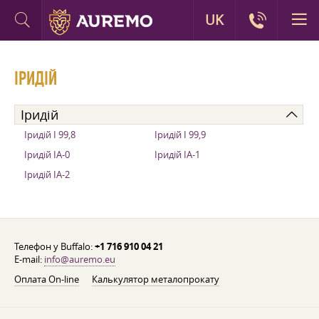
UK
ІРИДІЙ
Іридій
Іридій І 99,8
Іридій І 99,9
Іридій ІА-0
Іридій ІА-1
Іридій ІА-2
Телефон у Buffalo:
+1 716 910 04 21
E-mail:
info@auremo.eu
Оплата On-line
Калькулятор металопрокату