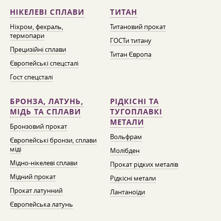
НІКЕЛЕВІ СПЛАВИ
ТИТАН
Ніхром, фехраль,
Титановий прокат
термопари
ГОСТи титану
Прецизійні сплави
Титан Європа
Європейські спецсталі
Гост спецсталі
БРОНЗА, ЛАТУНЬ,
РІДКІСНІ ТА
МІДЬ ТА СПЛАВИ
ТУГОПЛАВКІ
МЕТАЛИ
Бронзовий прокат
Вольфрам
Європейські бронзи, сплави
міді
Молібден
Мідно-нікелеві сплави
Прокат рідких металів
Мідний прокат
Рідкісні метали
Прокат латунний
Лантаноїди
Європейська латунь