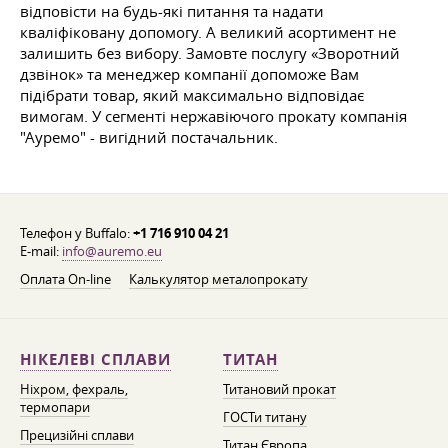
відповісти на будь-які питання та надати
кваліфіковану допомогу. А великий асортимент не
залишить без вибору. Замовте послугу «Зворотний
дзвінок» та менеджер компанії допоможе Вам
підібрати товар, який максимально відповідає
вимогам. У сегменті нержавіючого прокату компанія
"Ауремо" - вигідний постачальник.
Телефон у Buffalo:
+1 716 910 04 21
E-mail:
info@auremo.eu
Оплата On-line
Калькулятор металопрокату
НІКЕЛЕВІ СПЛАВИ
ТИТАН
Ніхром, фехраль,
Титановий прокат
термопари
ГОСТи титану
Прецизійні сплави
Титан Європа