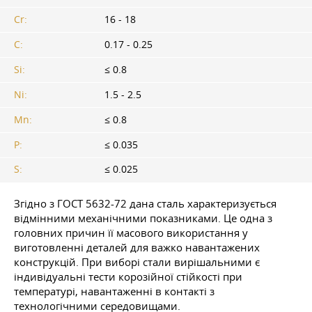
Cr:
16 - 18
C:
0.17 - 0.25
Si:
≤ 0.8
Ni:
1.5 - 2.5
Mn:
≤ 0.8
P:
≤ 0.035
S:
≤ 0.025
Згідно з
ГОСТ 5632-72
дана сталь характеризується
відмінними механічними показниками. Це одна з
головних причин її масового використання у
виготовленні деталей для важко навантажених
конструкцій. При виборі стали вирішальними є
індивідуальні тести корозійної стійкості при
температурі, навантаженні в контакті з
технологічними середовищами.