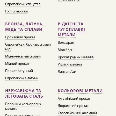
Європейські спецсталі
Гост спецсталі
БРОНЗА, ЛАТУНЬ,
РІДКІСНІ ТА
МІДЬ ТА СПЛАВИ
ТУГОПЛАВКІ
МЕТАЛИ
Бронзовий прокат
Вольфрам
Європейські бронзи, сплави
міді
Молібден
Мідно-нікелеві сплави
Прокат рідких металів
Мідний прокат
Рідкісні метали
Прокат латунний
Лантаноїди
Європейська латунь
НЕРЖАВІЮЧА ТА
КОЛЬОРОВІ МЕТАЛИ
ЛЕГОВАНА СТАЛЬ
Алюмінієвий прокат
Порошки кольорових
Дюралевий прокат
металів
Європейський алюміній
Прокат нержавіючий