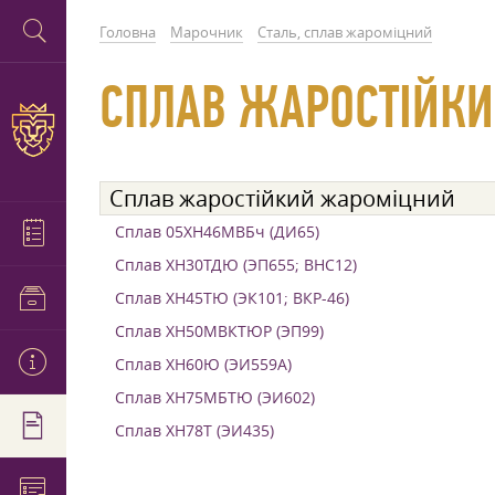
Головна
Марочник
Сталь, сплав жароміцний
СПЛАВ ЖАРОСТІЙК
Сплав жаростійкий жароміцний
Сплав 05ХН46МВБч (ДИ65)
Сплав ХН30ТДЮ (ЭП655; ВНС12)
Сплав ХН45ТЮ (ЭК101; ВКР-46)
Сплав ХН50МВКТЮР (ЭП99)
Сплав ХН60Ю (ЭИ559А)
Сплав ХН75МБТЮ (ЭИ602)
Сплав ХН78Т (ЭИ435)