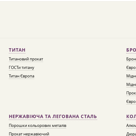
ТИТАН
БРО
Титановий прокат
Брон
ГОСТи титану
Євро
Титан Європа
Мідн
Мідн
Прок
Євро
НЕРЖАВІЮЧА ТА ЛЕГОВАНА СТАЛЬ
КО
Порошки кольорових металів
Алюм
Прокат нержавіючий
Дюра