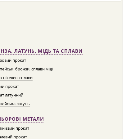
НЗА, ЛАТУНЬ, МІДЬ ТА СПЛАВИ
зовий прокат
пейські бронзи, сплави міді
о-нікелеві сплави
ий прокат
ат латунний
пейська латунь
ЛЬОРОВІ МЕТАЛИ
інієвий прокат
левий прокат