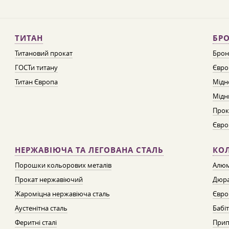
ТИТАН
БРО
Титановий прокат
Брон
ГОСТи титану
Євро
Титан Європа
Мідн
Мідн
Прок
Євро
НЕРЖАВІЮЧА ТА ЛЕГОВАНА СТАЛЬ
КО
Порошки кольорових металів
Алюм
Прокат нержавіючий
Дюра
Жароміцна нержавіюча сталь
Євро
Аустенітна сталь
Бабі
Феритні сталі
Прип