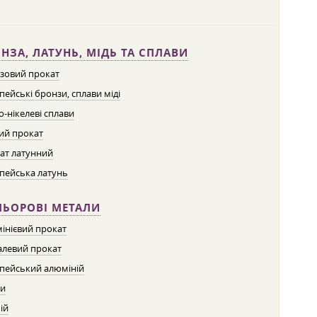
НЗА, ЛАТУНЬ, МІДЬ ТА СПЛАВИ
зовий прокат
пейські бронзи, сплави міді
о-нікелеві сплави
ий прокат
ат латунний
пейська латунь
ЛЬОРОВІ МЕТАЛИ
інієвий прокат
левий прокат
пейський алюміній
ти
ій