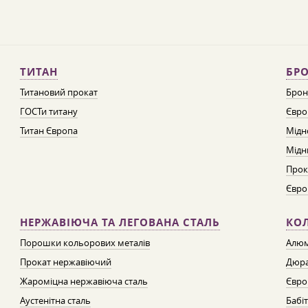
ТИТАН
БРО
Титановий прокат
Брон
ГОСТи титану
Євро
Титан Європа
Мідн
Мідн
Прок
Євро
НЕРЖАВІЮЧА ТА ЛЕГОВАНА СТАЛЬ
КО
Порошки кольорових металів
Алюм
Прокат нержавіючий
Дюра
Жароміцна нержавіюча сталь
Євро
Аустенітна сталь
Бабі