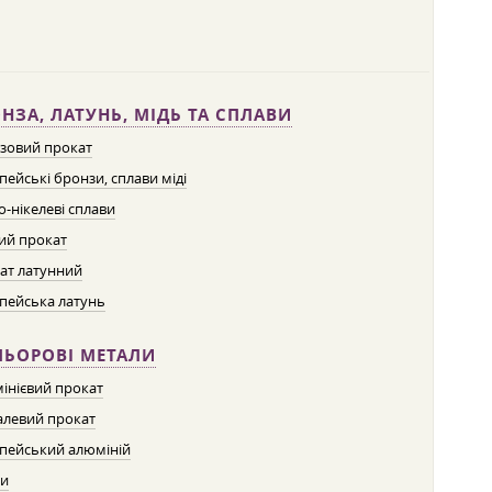
НЗА, ЛАТУНЬ, МІДЬ ТА СПЛАВИ
зовий прокат
пейські бронзи, сплави міді
о-нікелеві сплави
ий прокат
ат латунний
пейська латунь
ЛЬОРОВІ МЕТАЛИ
інієвий прокат
левий прокат
пейський алюміній
ти