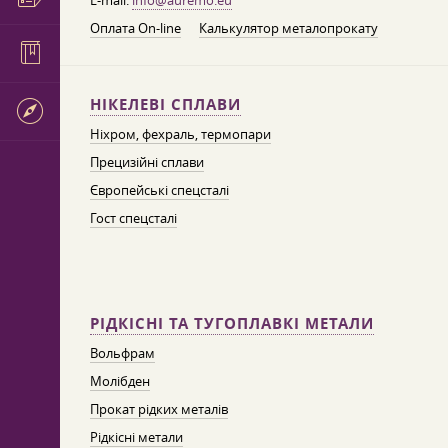
E-mail:
info@auremo.eu
Оплата On-line
Калькулятор металопрокату
НІКЕЛЕВІ СПЛАВИ
Ніхром, фехраль, термопари
Прецизійні сплави
Європейські спецсталі
Гост спецсталі
РІДКІСНІ ТА ТУГОПЛАВКІ МЕТАЛИ
Вольфрам
Молібден
Прокат рідких металів
Рідкісні метали