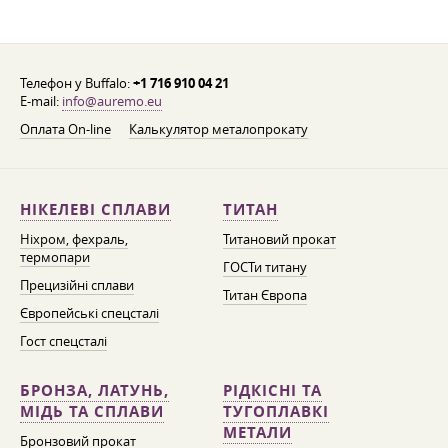
Телефон у Buffalo:
+1 716 910 04 21
E-mail:
info@auremo.eu
Оплата On-line
Калькулятор металопрокату
НІКЕЛЕВІ СПЛАВИ
ТИТАН
Ніхром, фехраль,
Титановий прокат
термопари
ГОСТи титану
Прецизійні сплави
Титан Європа
Європейські спецсталі
Гост спецсталі
БРОНЗА, ЛАТУНЬ,
РІДКІСНІ ТА
МІДЬ ТА СПЛАВИ
ТУГОПЛАВКІ
МЕТАЛИ
Бронзовий прокат