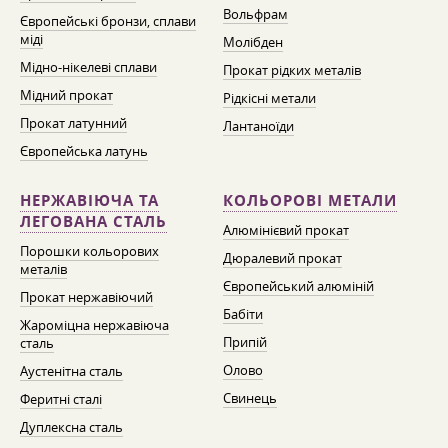
Вольфрам
Європейські бронзи, сплави
міді
Молібден
Мідно-нікелеві сплави
Прокат рідких металів
Мідний прокат
Рідкісні метали
Прокат латунний
Лантаноїди
Європейська латунь
НЕРЖАВІЮЧА ТА
КОЛЬОРОВІ МЕТАЛИ
ЛЕГОВАНА СТАЛЬ
Алюмінієвий прокат
Порошки кольорових
Дюралевий прокат
металів
Європейський алюміній
Прокат нержавіючий
Бабіти
Жароміцна нержавіюча
Припій
сталь
Олово
Аустенітна сталь
Свинець
Феритні сталі
Дуплексна сталь