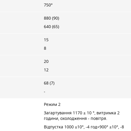
750°
880 (90)
640 (65)
15
8
20
12
68 (7)
-
Режим 2
Загартування 1170 ± 10 °, витримка 2
години, охолодження - повітря.
Відпустка 1000 ±10°, -4 год+900° ±10°, -8