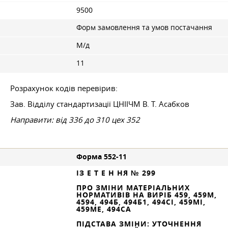
9500
Форм замовлення та умов постачання
М/д
11
Розрахунок кодів перевірив:
Зав. Відділу стандартизації ЦНІІЧМ В. Т. Асабков
Направити: від 336 до 310 цех 352
Форма 552-11
ІЗ Е Т Е Н НЯ № 299
ПРО ЗМІНИ МАТЕРІАЛЬНИХ
НОРМАТИВІВ НА ВИРІБ 459, 459М,
4594, 494Б, 494Б1, 494СІ, 459МІ,
459МЕ, 494СА
ПІДСТАВА ЗМІНИ: УТОЧНЕННЯ