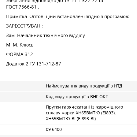
зберігання відповідно до ТУ 14-1-322-72 та
ГОСТ 7566-81
.
Примітка: Оптові ціни встановлені згідно з програмою.
ЗАРЕЄСТРУВАНІ:
Зам. Начальник технічного відділу.
М. М. Клюєв
ФОРМА 312
Додаток 2 ТУ 131-712-87
Найменування виду продукції з НТД
Код виду продукції з ВНГ ОКП
Прутки гарячекатані із жароміцного
сплаву марки ХН65ВМТЮ (ЕІ893),
ХН65ВМТЮ-ВІ (ЕІ893-ВІ)
09 6400