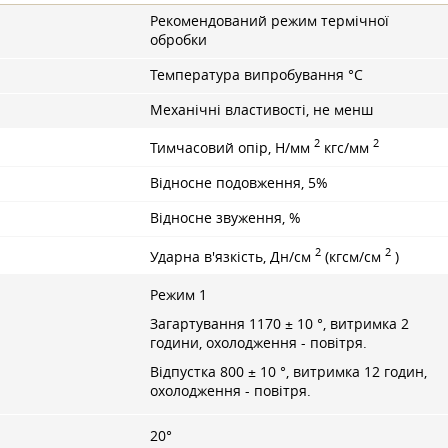
Рекомендований режим термічної
обробки
Температура випробування °С
Механічні властивості, не менш
2
2
Тимчасовий опір, Н/мм
кгс/мм
Відносне подовження, 5%
Відносне звуження, %
2
2
Ударна в'язкість, Дн/см
(кгсм/см
)
Режим 1
Загартування 1170 ± 10 °, витримка 2
години, охолодження - повітря.
Відпустка 800 ± 10 °, витримка 12 годин,
охолодження - повітря.
20°