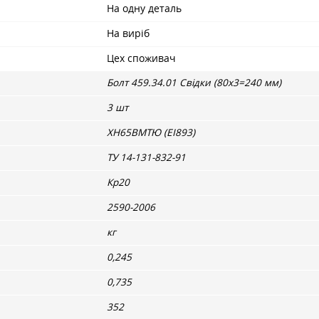
На одну деталь
На виріб
Цех споживач
Болт 459.34.01 Свідки (80х3=240 мм)
3 шт
ХН65ВМТЮ (ЕІ893)
ТУ 14-131-832-91
Кр20
2590-2006
кг
0,245
0,735
352