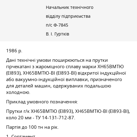
Начальник технічного
відділу підприємства
п/с Ф-7845
В. І. Гуртків
1986 р.
Дані технічні умови поширюються на прутки
гірчекатані з жароміцного сплаву марки ХН65ВМТЮ
(ЕІ893), ХН65ВМТЮ-ВІ (ЕІ893-ВІ) відкритої індукційної
або вакуумно-індукційної виплавки, призначеного
для деталей машин, одержуваних подальшою
холодною.
Приклад умовного позначення:
Прутки г/к ХН65ВМТЮ (ЕІ893), ХН65ВМТЮ-ВІ (ЕІ893-ВІ),
коло 20 мм - ТУ 14-131-712-87.
Партія до 100 тн на рік.
1. Сортамент