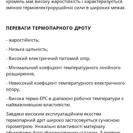
хромель має високу жаростійкість і характеризується
зміною термоелектрорушійної сили в широких межах.
ПЕРЕВАГИ ТЕРМОПАРНОГО ДРОТУ
- жаростійкість;
- Низька щільність;
- Високий електричний питомий опір;
- Мінімальний коефіцієнт температурного лінійного
розширення;
- Невисокий коефіцієнт температурного електричного
опору;
- Висока термо-ЕРС в діапазоні робочої температури є
найважливішою властивістю.
Завдяки високим експлуатаційним якостям
термопарний дріт широко застосовується сучасною
пірометрією. Унікальні властивості матеріалу
обумовлені його збалансованим складом. З появою