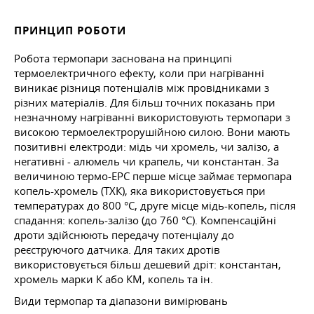
ПРИНЦИП РОБОТИ
Робота термопари заснована на принципі
термоелектричного ефекту, коли при нагріванні
виникає різниця потенціалів між провідниками з
різних матеріалів. Для більш точних показань при
незначному нагріванні використовують термопари з
високою термоелектрорушійною силою. Вони мають
позитивні електроди: мідь чи хромель, чи залізо, а
негативні - алюмель чи крапель, чи константан. За
величиною термо-ЕРС перше місце займає термопара
копель-хромель (ТХК), яка використовується при
температурах до 800 °C, друге місце мідь-копель, після
спадання: копель-залізо (до 760 °C). Компенсаційні
дроти здійснюють передачу потенціалу до
реєструючого датчика. Для таких дротів
використовується більш дешевий дріт: константан,
хромель марки К або КМ, копель та ін.
Види термопар та діапазони вимірювань