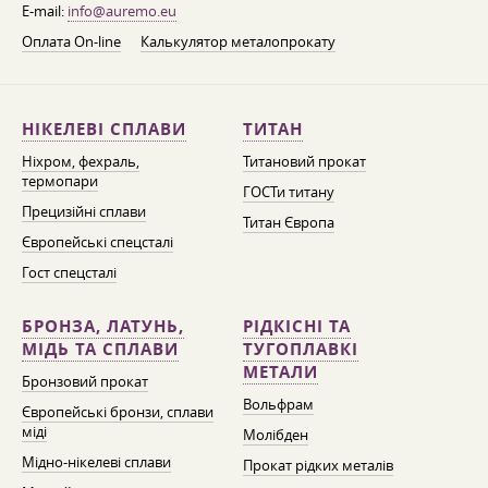
E-mail:
info@auremo.eu
Оплата On-line
Калькулятор металопрокату
НІКЕЛЕВІ СПЛАВИ
ТИТАН
Ніхром, фехраль,
Титановий прокат
термопари
ГОСТи титану
Прецизійні сплави
Титан Європа
Європейські спецсталі
Гост спецсталі
БРОНЗА, ЛАТУНЬ,
РІДКІСНІ ТА
МІДЬ ТА СПЛАВИ
ТУГОПЛАВКІ
МЕТАЛИ
Бронзовий прокат
Вольфрам
Європейські бронзи, сплави
міді
Молібден
Мідно-нікелеві сплави
Прокат рідких металів