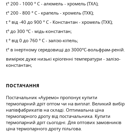
t° 200 - 1000 ° C - алюмель - хромель (ТХА);
t° 200 - 800 ° C - крапель - хромель (ТХК);
t ° від -40 до 900 ° C - Константан - хромель (ТХК);
t° до 300 °C - мідь-константан;
t ° від 0 до 760 ° C - залізо-кіпель;
t° в інертному середовищі до 3000°C-вольфрам-реній.
вимірює дуже низькі кріогенні температури - залізо-
константан;
ПОСТАЧАННЯ
Постачальник «Ауремо» пропонує купити
термопарний дріт оптом чи на виплат. Великий вибір
напівфабрикатів на складі. Оптимальна ціна
термопарного дроту від постачальника. Купити
термопарний дріт сьогодні. Для оптових замовників
ціна термопарного дроту пільгова.