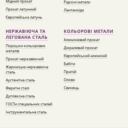
Мідний прокат
Рідкісні метали
Прокат латунний
Лантаноїди
Європейська латунь
НЕРЖАВІЮЧА ТА
КОЛЬОРОВІ МЕТАЛИ
ЛЕГОВАНА СТАЛЬ
Алюмінієвий прокат
Порошки кольорових
Дюралевий прокат
металів
Європейський алюміній
Прокат нержавіючий
Бабіти
Жароміцна нержавіюча
Припій
сталь
Олово
Аустенітна сталь
Свинець
Феритні сталі
Дуплексна сталь
ГОСТи спеціальних сталей
Інструментальна сталь