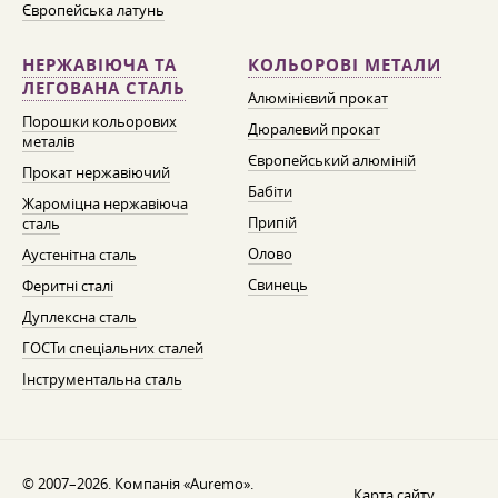
Європейська латунь
НЕРЖАВІЮЧА ТА
КОЛЬОРОВІ МЕТАЛИ
ЛЕГОВАНА СТАЛЬ
Алюмінієвий прокат
Порошки кольорових
Дюралевий прокат
металів
Європейський алюміній
Прокат нержавіючий
Бабіти
Жароміцна нержавіюча
Припій
сталь
Олово
Аустенітна сталь
Свинець
Феритні сталі
Дуплексна сталь
ГОСТи спеціальних сталей
Інструментальна сталь
© 2007–2026. Компанія «Auremo».
Карта сайту