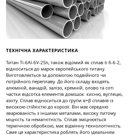
ТЕХНІЧНА ХАРАКТЕРИСТИКА
Титан Ti-6Al-6V-2Sn, також відомий як сплав ti 6-6-2,
відноситься до марок європейського титану.
Виготовляється за допомогою подвійного чи
потрійного переплаву. До його складу входять
алюміній, ванадій, залізо, кремній, олово та соті
частки відсотка елементів домішок: кисню, вуглецю,
азоту. Сплав відноситься до групи α+β сплавів із
високою стійкістю до корозії. Він має середню
зварюваність з іншими металами, високу питому
міцність та немагнітність. Сплав зміцнюється
термічною обробкою, має відмінну технологічність.
Саме ця характеристика роблять його ідеальним