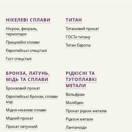
НІКЕЛЕВІ СПЛАВИ
ТИТАН
Ніхром, фехраль,
Титановий прокат
термопари
ГОСТи титану
Прецизійні сплави
Титан Європа
Європейські спецсталі
Гост спецсталі
БРОНЗА, ЛАТУНЬ,
РІДКІСНІ ТА
МІДЬ ТА СПЛАВИ
ТУГОПЛАВКІ
МЕТАЛИ
Бронзовий прокат
Вольфрам
Європейські бронзи, сплави
міді
Молібден
Мідно-нікелеві сплави
Прокат рідких металів
Мідний прокат
Рідкісні метали
Прокат латунний
Лантаноїди