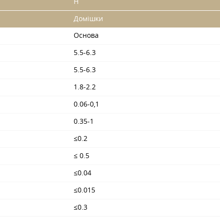
H
Домішки
Основа
5.5-6.3
5.5-6.3
1.8-2.2
0.06-0,1
0.35-1
≤0.2
≤ 0.5
≤0.04
≤0.015
≤0.3