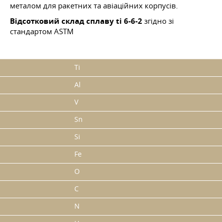
металом для ракетних та авіаційних корпусів.
Відсотковий склад сплаву ti 6-6-2
згідно зі
стандартом ASTM
Ti
Al
V
Sn
Si
Fe
O
C
N