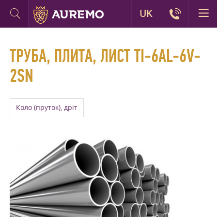
UK
ТРУБА, ПЛИТА, ЛИСТ TI-6AL-6V-
2SN
Коло (пруток), дріт