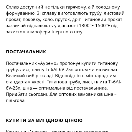
Сплав доступний не тільки гарячому, а й холодному
формуванню. Зі сплаву виготовляють трубу, листовий
прокат, поковку, коло, пруток, дріт. Титановий прокат
зазвичай відпалюють у діапазоні 1300°F-1500°F під
захистом атмосфери інертного газу.
ПОСТАЧАЛЬНИК
Постачальник «Ауремо» пропонує купити титанову
трубу, лист, плиту Ti-6Al-6V-2Sn оптом чи на виплат.
Великий вибір складі. Відповідність міжнародним
стандартам якості. Титанова труба, лист, плита Ti-6Al-
6V-2Sn, ціна — оптимальна від постачальника.
Придбати сьогодні. Для оптових замовників ціна –
пільгова
КУПИТИ ЗА ВИГІДНОЮ ЦІНОЮ
Компанія «Ауремо» – постачальник титанового