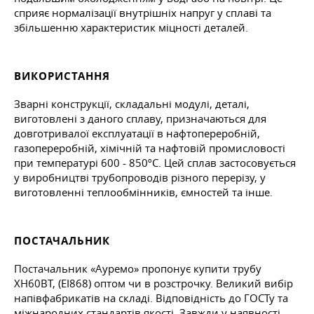
сприяє нормалізації внутрішніх напруг у сплаві та
збільшенню характеристик міцності деталей.
ВИКОРИСТАННЯ
Зварні конструкції, складальні модулі, деталі,
виготовлені з даного сплаву, призначаються для
довготривалої експлуатації в нафтопереробній,
газопереробній, хімічній та нафтовій промисловості
при температурі 600 - 850ºС. Цей сплав застосовується
у виробництві трубопроводів різного перерізу, у
виготовленні теплообмінників, ємностей та інше.
ПОСТАЧАЛЬНИК
Постачальник «Ауремо» пропонує купити трубу
ХН60ВТ, (ЕІ868) оптом чи в розстрочку. Великий вибір
напівфабрикатів на складі. Відповідність до ГОСТу та
міжнародних стандартів якості. Завжди у наявності