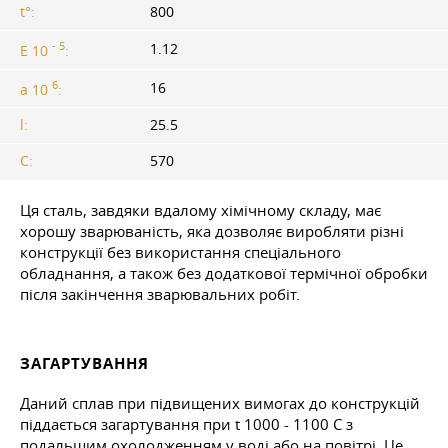
t°:
800
- 5
1.12
E 10
:
6
16
a 10
:
l:
25.5
C:
570
Ця сталь, завдяки вдалому хімічному складу, має
хорошу зварюваність, яка дозволяє виробляти різні
конструкції без використання спеціального
обладнання, а також без додаткової термічної обробки
після закінчення зварювальних робіт.
ЗАГАРТУВАННЯ
Даний сплав при підвищених вимогах до конструкцій
піддається загартування при t 1000 - 1100 С з
подальшим охолодженням у воді або на повітрі. Це