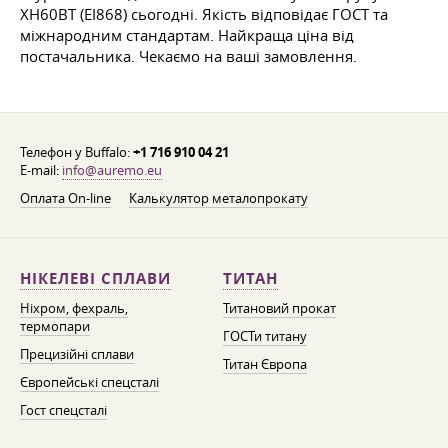
ХН60ВТ (ЕІ868) сьогодні. Якість відповідає ГОСТ та
міжнародним стандартам. Найкраща ціна від
постачальника. Чекаємо на ваші замовлення.
Телефон у Buffalo:
+1 716 910 04 21
E-mail:
info@auremo.eu
Оплата On-line
Калькулятор металопрокату
НІКЕЛЕВІ СПЛАВИ
ТИТАН
Ніхром, фехраль,
Титановий прокат
термопари
ГОСТи титану
Прецизійні сплави
Титан Європа
Європейські спецсталі
Гост спецсталі