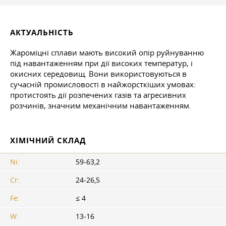
АКТУАЛЬНІСТЬ
Жароміцні сплави мають високий опір руйнуванню
під навантаженням при дії високих температур, і
окисних середовищ. Вони використовуються в
сучасній промисловості в найжорсткіших умовах:
протистоять дії розпечених газів та агресивних
розчинів, значним механічним навантаженням.
ХІМІЧНИЙ СКЛАД
Ni:
59-63,2
Cr:
24-26,5
Fe:
≤ 4
W:
13-16