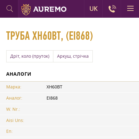
UK
ТРУБА ХН60ВТ, (ЕІ868)
Дріт, коло (пруток)
Аркуш, стрічка
АНАЛОГИ
Марка:
ХН60ВТ
Аналог:
ЕІ868
W. Nr.:
Aisi Uns:
En: