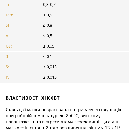
Ti:
0,3-0,7
Mn:
≤ 0,5
Si:
≤ 0,8
Al:
≤ 0,5
Ca:
≤ 0,05
З:
≤ 0,1
S:
≤ 0,013
P:
≤ 0,013
ВЛАСТИВОСТІ ХН60ВТ
Сталь цієї марки розрахована на тривалу експлуатацію
при робочій температурі до 850ºС, високому
навантаженні та в агресивному середовищі. Ця сталь
має коефіцієнт лінійного розширення, рівним 13,7 (1/