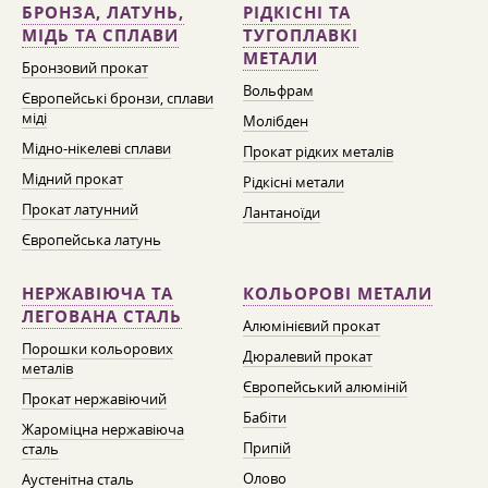
БРОНЗА, ЛАТУНЬ,
РІДКІСНІ ТА
МІДЬ ТА СПЛАВИ
ТУГОПЛАВКІ
МЕТАЛИ
Бронзовий прокат
Вольфрам
Європейські бронзи, сплави
міді
Молібден
Мідно-нікелеві сплави
Прокат рідких металів
Мідний прокат
Рідкісні метали
Прокат латунний
Лантаноїди
Європейська латунь
НЕРЖАВІЮЧА ТА
КОЛЬОРОВІ МЕТАЛИ
ЛЕГОВАНА СТАЛЬ
Алюмінієвий прокат
Порошки кольорових
Дюралевий прокат
металів
Європейський алюміній
Прокат нержавіючий
Бабіти
Жароміцна нержавіюча
Припій
сталь
Олово
Аустенітна сталь