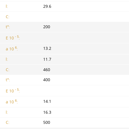
l:
29.6
C:
t°:
200
- 5
E 10
:
6
13.2
a 10
:
l:
11.7
C:
460
t°:
400
- 5
E 10
:
6
14.1
a 10
:
l:
16.3
C:
500