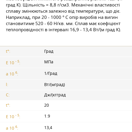
град К). Щільність = 8,8 г/см3. Механічні властивості
сплаву змінюються залежно від температури, що діє.
Наприклад, при 20 - 1000 ° C опір виробів на вигин
становитиме 520 - 60 Н/кв. мм. Сплав має коефіцієнт
теплопровідності в інтервалі 16,9 - 13,4 Вт/(м град К).
t°:
Град
- 5
МПа
E 10
:
6
1/Град
a 10
:
l:
Вт/(мград)
C:
Дж/(кгград
t°:
20
- 5
1.9
E 10
:
6
13,4
a 10
: