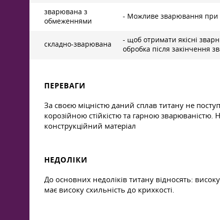
зварювана з
- Можливе зварювання при п
обмеженнями
- щоб отримати якісні зварні
складно-зварювана
обробка після закінчення з
ПЕРЕВАГИ
За своєю міцністю даний сплав титану не поступ
корозійною стійкістю та гарною зварюваністю. 
конструкційний матеріал
НЕДОЛІКИ
До основних недоліків титану відносять: високу
має високу схильність до крихкості.