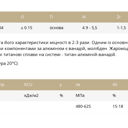
O
Ti
Al
Zr
04
≤ 0.15
основа
4.9 - 5,5
1-1,5
а його характеристики міцності в 2-3 рази. Одним із основни
 компонентами за алюмінієм є ванадій, молібден. Жароміцн
і титанові сплави на системі - титан-алюміній-ванадій.
ра 20°C).
пр.
KCU
y
sв
d5
кДж/м2
%
МПа
%
480-625
15-18