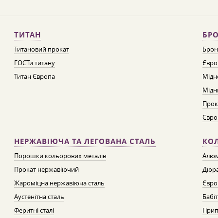
ТИТАН
БРО
Титановий прокат
Брон
ГОСТи титану
Євро
Титан Європа
Мідн
Мідн
Прок
Євро
НЕРЖАВІЮЧА ТА ЛЕГОВАНА СТАЛЬ
КО
Порошки кольорових металів
Алюм
Прокат нержавіючий
Дюра
Жароміцна нержавіюча сталь
Євро
Аустенітна сталь
Бабі
Феритні сталі
Прип