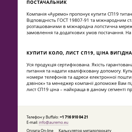
ПОСТАЧАЛЬНИК
Компанія «Ауремо» пропонує купити СП19 титанов
Відповідність
ГОСТ 19807-91
та міжнародним ста
розташованими в міжнародна логістична мережа,
замовлення та додаткових умов постачання. На 
КУПИТИ КОЛО, ЛИСТ СП19, ЦІНА ВИГІДНА
Уся продукція сертифікована. Якість гарантова
питання та надати кваліфіковану допомогу. Куп
номери телефонів та адреси електронної пошти 
дзвінок» та менеджер компанії допоможе Вам пі
лист СП19 ціна – найкраща в даному сегменті пр
Телефон у Buffalo:
+1 716 910 04 21
E-mail:
info@auremo.eu
Оплата On-line
Калькулятор металопрокату