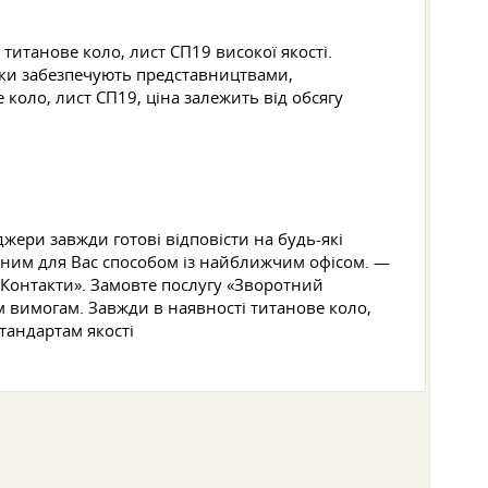
титанове коло, лист СП19 високої якості.
авки забезпечують представництвами,
коло, лист СП19, ціна залежить від обсягу
жери завжди готові відповісти на будь-які
учним для Вас способом із найближчим офісом. —
«Контакти». Замовте послугу «Зворотний
м вимогам. Завжди в наявності титанове коло,
тандартам якості