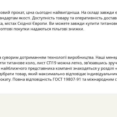
ий прокат, ціна сьогодні найвигідніша. На складі завжди є 
ндартам якості. Доступність товару та оперативність дост
 містах Східної Європи. Ви можете завжди купити титанове 
оптові покупки надаються пільгові знижки.
на суворим дотриманням технології виробництва. Наші менед
ити титанове коло, лист СП19 можна легко, зв'язавшись зр
найближчого представника компанії знаходяться у розділі 
дібрати товар, який максимально відповідає індивідуальни
окату. Повна відповідність
ГОСТ 19807-91
та міжнародним с