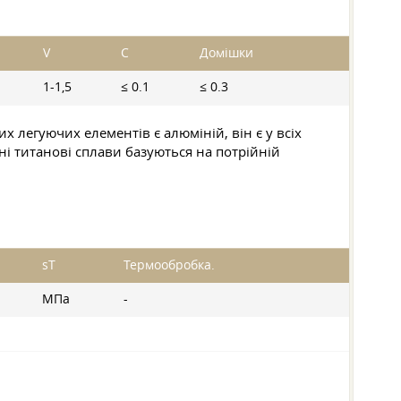
V
C
Домішки
1-1,5
≤ 0.1
≤ 0.3
х легуючих елементів є алюміній, він є у всіх
і титанові сплави базуються на потрійній
sT
Термообробка.
МПа
-