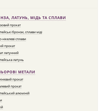
НЗА, ЛАТУНЬ, МІДЬ ТА СПЛАВИ
зовий прокат
пейські бронзи, сплави міді
о-нікелеві сплави
ий прокат
ат латунний
пейська латунь
ЛЬОРОВІ МЕТАЛИ
інієвий прокат
левий прокат
пейський алюміній
ти
ій