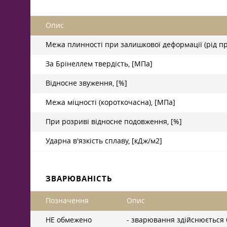
Опис
Межа плинності при залишкової деформації (рід пр
За Брінеллем твердість, [МПа]
Відносне звуження, [%]
Межа міцності (короткочасна), [МПа]
При розриві відносне подовження, [%]
Ударна в'язкість сплаву, [кДж/м2]
ЗВАРЮВАНІСТЬ
Позначення
Опис
НЕ обмежено
- зварювання здійснюється 