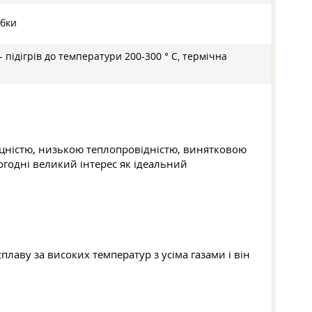
обки
- підігрів до температури 200-300 ° C, термічна
оміцністю, низькою теплопровідністю, винятковою
огодні великий інтерес як ідеальний
лаву за високих температур з усіма газами і він