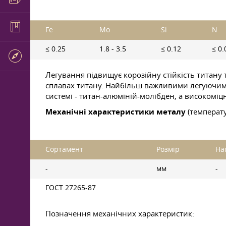
Fe
Mo
Si
N
≤ 0.25
1.8 - 3.5
≤ 0.12
≤ 0.
Легування підвищує корозійну стійкість титану т
сплавах титану. Найбільш важливими легуючими
системі - титан-алюміній-молібден, а високоміцн
Механічні характеристики металу
(температу
Сортамент
Розмір
На
-
мм
-
ГОСТ 27265-87
Позначення механічних характеристик: