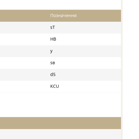
Позначення
sT
HB
y
sв
d5
KCU