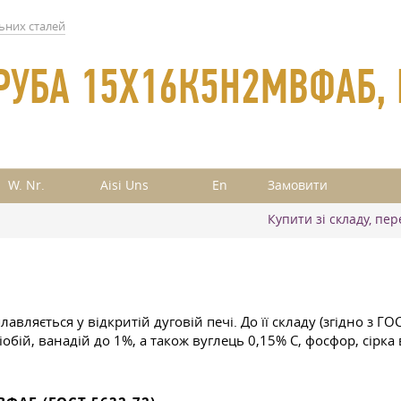
ьних сталей
 ТРУБА 15Х16К5Н2МВФАБ,
W. Nr.
Aisi Uns
En
Замовити
Купити зі складу, пе
ляється у відкритій дуговій печі. До її складу (згідно з
ГОС
обій, ванадій до 1%, а також вуглець 0,15% С, фосфор, сірка 