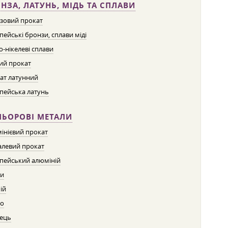
НЗА, ЛАТУНЬ, МІДЬ ТА СПЛАВИ
зовий прокат
пейські бронзи, сплави міді
о-нікелеві сплави
ий прокат
ат латунний
пейська латунь
ЛЬОРОВІ МЕТАЛИ
інієвий прокат
левий прокат
пейський алюміній
ти
ій
о
ець