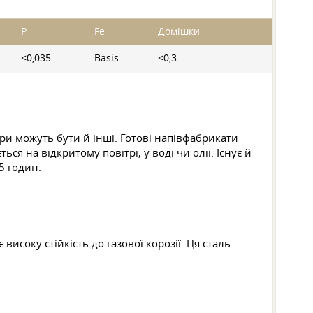
P
Fe
Домішки
≤0,035
Basis
≤0,3
ри можуть бути й інші. Готові напівфабрикати
ся на відкритому повітрі, у воді чи олії. Існує й
5 годин.
исоку стійкість до газової корозії. Ця сталь