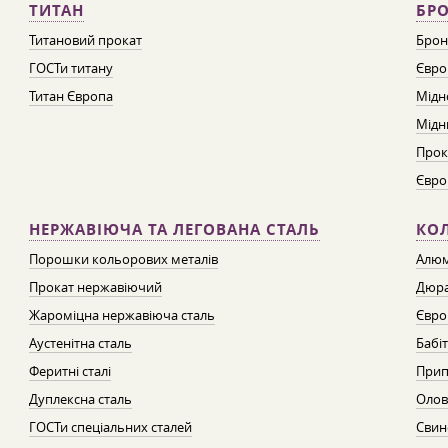
ТИТАН
БРО
Титановий прокат
Брон
ГОСТи титану
Євро
Титан Європа
Мідн
Мідн
Прок
Євро
НЕРЖАВІЮЧА ТА ЛЕГОВАНА СТАЛЬ
КО
Порошки кольорових металів
Алюм
Прокат нержавіючий
Дюра
Жароміцна нержавіюча сталь
Євро
Аустенітна сталь
Бабі
Феритні сталі
Прип
Дуплексна сталь
Олов
ГОСТи спеціальних сталей
Свин