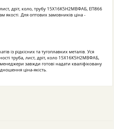
 лист, дріт, коло, трубу 15Х16К5Н2МВФАБ, ЕП866
м якості. Для оптових замовників ціна -
в із рідкісних та тугоплавких металів. Уся
ості труба, лист, дріт, коло 15Х16К5Н2МВФАБ,
 менеджери завжди готові надати кваліфіковану
дношення ціна-якість.