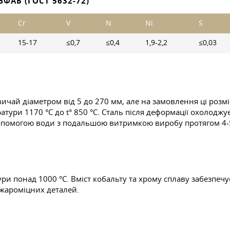
ФАБ (ГОСТ 5632-72)
Cr
V
N
Ni
S
15-17
≤0,7
≤0,4
1,9-2,2
≤0,03
чай діаметром від 5 до 270 мм, але на замовлення ці розмі
ури 1170 °C до t° 850 °C. Сталь після деформації охолоджуєть
допомогою води з подальшою витримкою виробу протягом 4-
 понад 1000 °C. Вміст кобальту та хрому сплаву забезпечує в
жароміцних деталей.