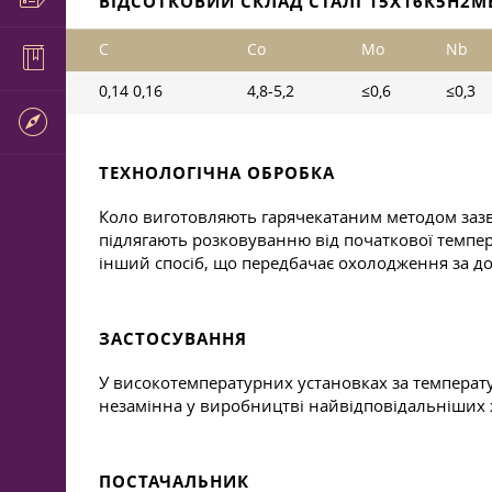
ВІДСОТКОВИЙ СКЛАД СТАЛІ 15Х16К5Н2МВ
C
Co
Mo
Nb
0,14 0,16
4,8-5,2
≤0,6
≤0,3
ТЕХНОЛОГІЧНА ОБРОБКА
Коло виготовляють гарячекатаним методом зазви
підлягають розковуванню від початкової температ
інший спосіб, що передбачає охолодження за 
ЗАСТОСУВАННЯ
У високотемпературних установках за температури
незамінна у виробництві найвідповідальніших 
ПОСТАЧАЛЬНИК