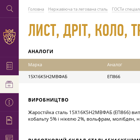
Головна
Нержавіюча та легована сталь
ГОСТи спеціал
ЛИСТ, ДРІТ, КОЛО,
АНАЛОГИ
Марка
Аналог
15Х16К5Н2МВФАБ
ЕП866
ВИРОБНИЦТВО
Жаростійка сталь 15Х16К5Н2МВФАБ (ЕП866) виплав
кобальту 5% і нікелю 2%, вольфрам, молібден, ні