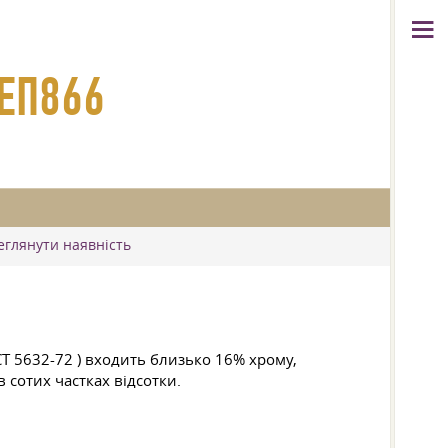
 ЕП866
реглянути наявність
Т 5632-72
) входить близько 16% хрому,
в сотих частках відсотки.