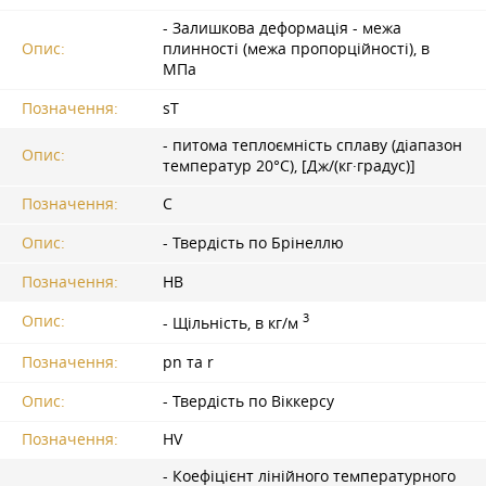
- Залишкова деформація - межа
Опис:
плинності (межа пропорційності), в
МПа
Позначення:
sT
- питома теплоємність сплаву (діапазон
Опис:
температур 20°С), [Дж/(кг·градус)]
Позначення:
C
Опис:
- Твердість по Брінеллю
Позначення:
HB
3
Опис:
- Щільність, в кг/м
Позначення:
pn та r
Опис:
- Твердість по Віккерсу
Позначення:
HV
- Коефіцієнт лінійного температурного