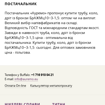
ПОСТАЧАЛЬНИК
Постачальник «Ауремо» пропонує купити трубу, коло,
дріт із бронзи БрАЖМц10−3-1,5: оптом чи на виплат.
Великий вибір напівфабрикатів на складі.
Відповідність ГОСТ та міжнародним стандартам якості.
Завжди в наявності труба, коло, дріт із бронзи
БрАЖМц10−3-1,5 ціна - оптимальна від
постачальника. Купити трубу, коло, дріт із бронзи
БрАЖМц10−3-1,5: сьогодні. Для оптових замовників
ціна - пільгова.
Телефон у Buffalo:
+1 716 910 04 21
E-mail:
info@auremo.eu
Оплата On-line
Калькулятор металопрокату
НІКЕЛЕВІ СПЛАВИ
ТИТАН