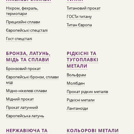
Ніхром, фехраль,
Титановий прокат
термопари
ГОСТи титану
Прецизійні сплави
Титан Європа
Європейські спецсталі
Гост спецсталі
БРОНЗА, ЛАТУНЬ,
РІДКІСНІ ТА
МІДЬ ТА СПЛАВИ
ТУГОПЛАВКІ
МЕТАЛИ
Бронзовий прокат
Вольфрам
Європейські бронзи, сплави
міді
Молібден
Мідно-нікелеві сплави
Прокат рідких металів
Мідний прокат
Рідкісні метали
Прокат латунний
Лантаноїди
Європейська латунь
НЕРЖАВІЮЧА ТА
КОЛЬОРОВІ МЕТАЛИ