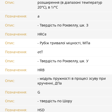
Опис:
розширення (в діапазоні температур
20°С), в 1/°С
Позначення:
а
Опис:
- Твердість по Роквеллу, шк. З
Позначення:
HRCе
Опис:
- Рубіж тривалої міцності, МПа
Позначення:
σtТ
Опис:
- Твердість по Роквеллу, шк. У
Позначення:
HRB
- модуль пружності в процесі зсуву при
Опис:
крученні, ДПа
Позначення:
G
Опис:
- твердість по Шору
Позначення:
HSD