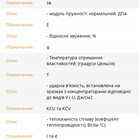
Позначення:
sв
Опис:
- модуль пружності нормальний, ДПа
Позначення:
E
Опис:
- Відносне звуження, %
Позначення:
ψ
- Температура отримання
Опис:
властивостей, (градуси Цельсія)
Позначення:
T
- ударна в'язкість, встановлена на
Опис:
зразках з концентраторами відповідно
до видів V і U, Дж/см2
Позначення:
KCU та KCV
- теплоємність сплаву (коефіцієнт
Опис:
теплопровідності), Вт/(м·°С)
Позначення:
l та ë