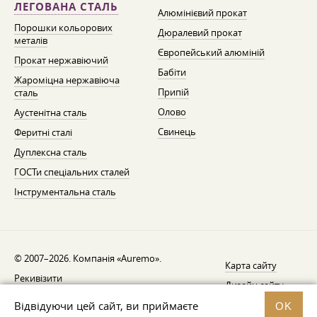
ЛЕГОВАНА СТАЛЬ
Алюмінієвий прокат
Порошки кольорових
Дюралевий прокат
металів
Європейський алюміній
Прокат нержавіючий
Бабіти
Жароміцна нержавіюча
Припій
сталь
Олово
Аустенітна сталь
Свинець
Феритні сталі
Дуплексна сталь
ГОСТи спеціальних сталей
Інструментальна сталь
© 2007–2026. Компанія «Auremo».
Карта сайту
Рекивізити
Дизайн сайту —
AGB
Fresh
Відвідуючи цей сайт, ви приймаєте
OK