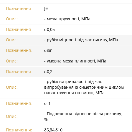
Позначення:
Jê
Опис:
- межа пружності, МПа
Позначення:
σ0,05
Опис:
- рубіж міцності під час вигину, МПа
Позначення:
σізг
Опис:
- умовна межа плинності, МПа
Позначення:
σ0,2
- рубіж витривалості під час
Опис:
випробування із симетричним циклом
навантаження на вигин, МПа
Позначення:
σ-1
- Подовження відносне після розриву,
Опис:
%
Позначення:
δ5,δ4,δ10