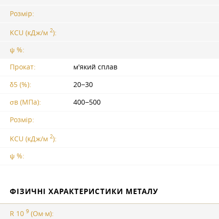
Розмір:
2
KCU (кДж/м
):
ψ %:
Прокат:
м'який сплав
δ5 (%):
20−30
σв (МПа):
400−500
Розмір:
2
KCU (кДж/м
):
ψ %:
ФІЗИЧНІ ХАРАКТЕРИСТИКИ МЕТАЛУ
9
R 10
(Ом·м):