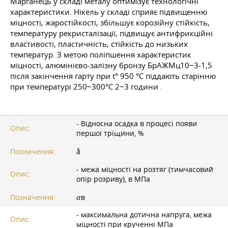
Марганець у складі металу оптимізує технологічні
характеристики. Нікель у складі сприяє підвищенню
міцності, жаростійкості, збільшує корозійну стійкість,
температуру рекристалізації, підвищує антифрикційні
властивості, пластичність, стійкість до низьких
температур. З метою поліпшення характеристик
міцності, алюмінієво-залізну бронзу БрАЖМц10−3-1,5
після закінчення гарту при t° 950 °C піддають старінню
при температурі 250−300°С 2−3 години .
- Відносна осадка в процесі появи
Опис:
першої тріщини, %
Позначення:
å
- межа міцності на розтяг (тимчасовий
Опис:
опір розриву), в МПа
Позначення:
σв
- максимальна дотична напруга, межа
Опис:
міцності при крученні МПа