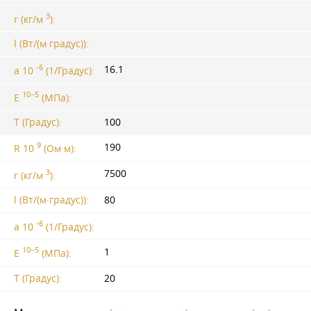
3
r (кг/м
):
l (Вт/(м·градус)):
-6
16.1
a 10
(1/Градус):
10−5
E
(МПа):
T (Градус):
100
9
190
R 10
(Ом·м):
3
7500
r (кг/м
):
l (Вт/(м·градус)):
80
-6
a 10
(1/Градус):
10−5
1
E
(МПа):
T (Градус):
20