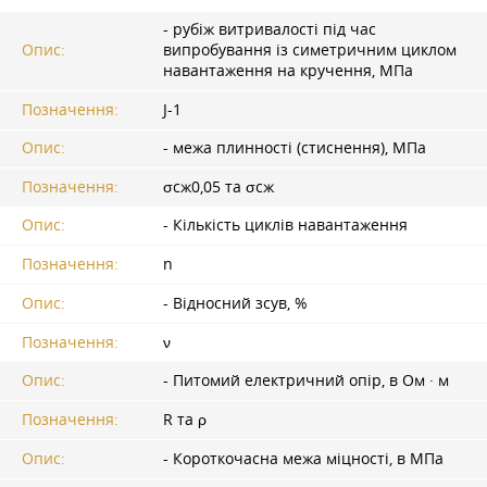
- рубіж витривалості під час
Опис:
випробування із симетричним циклом
навантаження на кручення, МПа
Позначення:
J-1
Опис:
- межа плинності (стиснення), МПа
Позначення:
σсж0,05 та σсж
Опис:
- Кількість циклів навантаження
Позначення:
n
Опис:
- Відносний зсув, %
Позначення:
ν
Опис:
- Питомий електричний опір, в Ом · м
Позначення:
R та ρ
Опис:
- Короткочасна межа міцності, в МПа