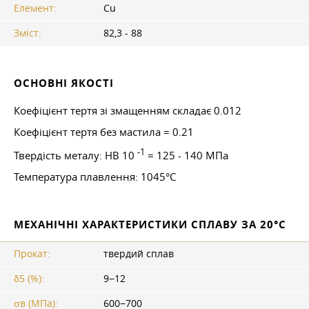
Елемент:
Cu
Зміст:
82,3 - 88
ОСНОВНІ ЯКОСТІ
Коефіцієнт тертя зі змащенням складає 0.012
Коефіцієнт тертя без мастила = 0.21
-1
Твердість металу: HB 10
= 125 - 140 МПа
Температура плавлення: 1045°C
МЕХАНІЧНІ ХАРАКТЕРИСТИКИ СПЛАВУ ЗА 20°С
Прокат:
твердий сплав
δ5 (%):
9−12
σв (МПа):
600−700