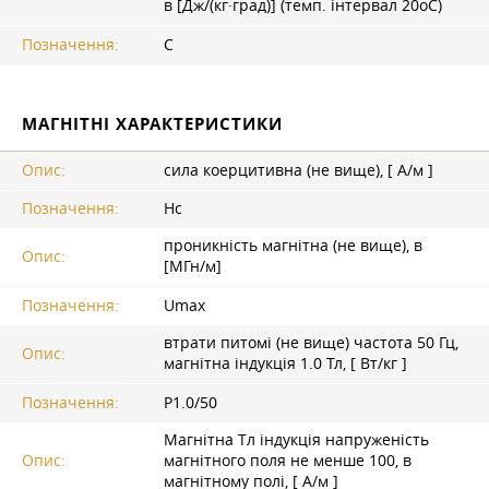
в [Дж/(кг·град)] (темп. інтервал 20oС)
Позначення:
C
МАГНІТНІ ХАРАКТЕРИСТИКИ
Опис:
сила коерцитивна (не вище), [ А/м ]
Позначення:
Hc
проникність магнітна (не вище), в
Опис:
[МГн/м]
Позначення:
Umax
втрати питомі (не вище) частота 50 Гц,
Опис:
магнітна індукція 1.0 Тл, [ Вт/кг ]
Позначення:
P1.0/50
Магнітна Tл індукція напруженість
Опис:
магнітного поля не менше 100, в
магнітному полі, [ А/м ]