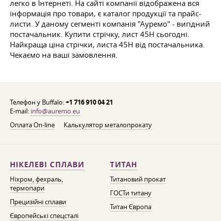
легко в Інтернеті. На сайті компанії відображена вся
інформація про товари, є каталог продукції та прайс-
листи. У даному сегменті компанія "Ауремо" - вигідний
постачальник. Купити стрічку, лист 45Н сьогодні.
Найкраща ціна стрічки, листа 45Н від постачальника.
Чекаємо на ваші замовлення.
Телефон у Buffalo:
+1 716 910 04 21
E-mail:
info@auremo.eu
Оплата On-line
Калькулятор металопрокату
НІКЕЛЕВІ СПЛАВИ
ТИТАН
Ніхром, фехраль,
Титановий прокат
термопари
ГОСТи титану
Прецизійні сплави
Титан Європа
Європейські спецсталі