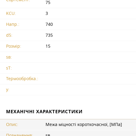
75
KCU:
3
Напр.:
740
d5:
735
Розмір:
15
sв:
sT:
Термообробка.:
y:
МЕХАНІЧНІ ХАРАКТЕРИСТИКИ
Опис:
Межа міцності короткочасної, [МПа]
Позначення:
sв