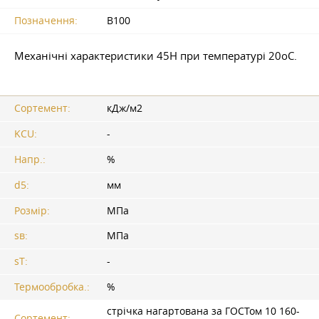
Позначення:
B100
Механічні характеристики 45Н при температурі 20oС.
Сортемент:
кДж/м2
KCU:
-
Напр.:
%
d5:
мм
Розмір:
МПа
sв:
МПа
sT:
-
Термообробка.:
%
стрічка нагартована за ГОСТом 10 160-
Сортемент: