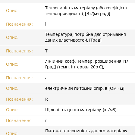
Теплоємність матеріалу (або коефіцієнт
Опис:
теплопровідності), [Вт/(м·град)]
Позначення:
l
Температура, потрібна для отримання
Опис:
даних властивостей, [Град]
Позначення:
T
лінійний коеф. Темпер. розширення [1/
Опис:
Град] (темп. інтервал 20o С),
Позначення:
a
Опис:
електричний питомий опір, в [Ом · м]
Позначення:
R
Опис:
Щільність цього матеріалу, [кг/м3]
Позначення:
r
Питома теплоємність даного матеріалу
Опис: