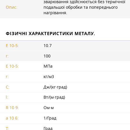
зварювання здійснюється без термічної
Опис:
подальшої обробки та попереднього
нагрівання.
ФІЗИЧНІ ХАРАКТЕРИСТИКИ МЕТАЛУ.
E 10-5:
10.7
r:
100
E 10-5:
МПа
r:
кг/м3
C:
Дж/(кг·град)
l:
Вт/(м·град)
R 10 9:
Ом·м
a 10 6:
1/Град
T:
Град