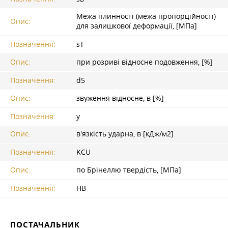
Межа плинності (межа пропорційності)
Опис:
для залишкової деформації, [МПа]
Позначення:
sT
Опис:
при розриві відносне подовження, [%]
Позначення:
d5
Опис:
звуження відносне, в [%]
Позначення:
y
Опис:
в'язкість ударна, в [кДж/м2]
Позначення:
KCU
Опис:
по Брінеллю твердість, [МПа]
Позначення:
HB
ПОСТАЧАЛЬНИК