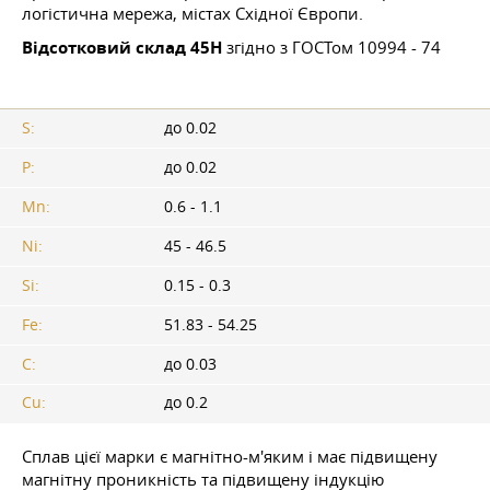
логістична мережа, містах Східної Європи.
Відсотковий склад 45Н
згідно з ГОСТом 10994 - 74
S:
до 0.02
P:
до 0.02
Mn:
0.6 - 1.1
Ni:
45 - 46.5
Si:
0.15 - 0.3
Fe:
51.83 - 54.25
C:
до 0.03
Cu:
до 0.2
Сплав цієї марки є магнітно-м'яким і має підвищену
магнітну проникність та підвищену індукцію