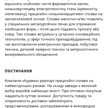
відносять особливо чисте феромагнітне залізо,
низьковуглецеву електротехнічну сталь (кремнисту,
нелеговану), прецизійні низькокоерцитивні сплави на
залізонікелевій основі. Сплави магнітно-м'які плавлять
у спеціальних металургійних печах для отримання
необхідних форм, і після цього піддають прокату або
ковці. Такі сплави актуальні у сучасних інноваційних
технологіях, у сфері точного приладобудування, під
час виготовлення електронних приладів, побутової
техніки, деталей лазерної техніки та метрологічного
вимірювального обладнання.
ПОСТАЧАННЯ
Компанія «Ауремо» реалізує прецизійні сплави на
найвигідніших умовах. На складі завжди є великий
вибір виробів найвищої якості. При оптових покупках
надаються суттєві знижки. Доступність товару та
оперативність доставки забезпечують
представництвами, розташованими в міжнародна