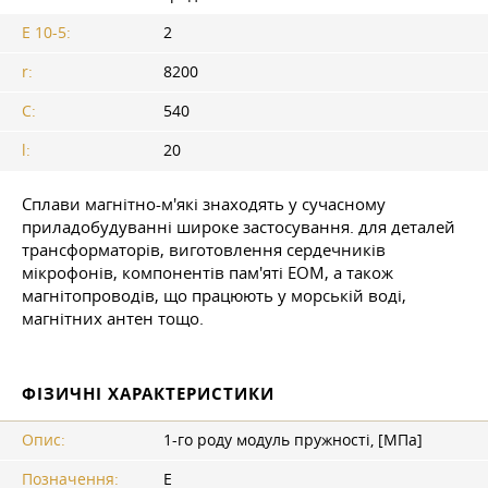
E 10-5:
2
r:
8200
C:
540
l:
20
Сплави магнітно-м'які знаходять у сучасному
приладобудуванні широке застосування. для деталей
трансформаторів, виготовлення сердечників
мікрофонів, компонентів пам'яті ЕОМ, а також
магнітопроводів, що працюють у морській воді,
магнітних антен
тощо.
ФІЗИЧНІ ХАРАКТЕРИСТИКИ
Опис:
1-го роду модуль пружності, [МПа]
Позначення:
E