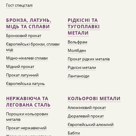
Гост спецсталі
БРОНЗА, ЛАТУНЬ,
РІДКІСНІ ТА
МІДЬ ТА СПЛАВИ
ТУГОПЛАВКІ
МЕТАЛИ
Бронзовий прокат
Вольфрам
Європейські бронзи, сплави
міді
Молібден
Мідно-нікелеві сплави
Прокат рідких металів
Мідний прокат
Рідкісні метали
Прокат латунний
Лантаноїди
Європейська латунь
НЕРЖАВІЮЧА ТА
КОЛЬОРОВІ МЕТАЛИ
ЛЕГОВАНА СТАЛЬ
Алюмінієвий прокат
Порошки кольорових
Дюралевий прокат
металів
Європейський алюміній
Прокат нержавіючий
Бабіти