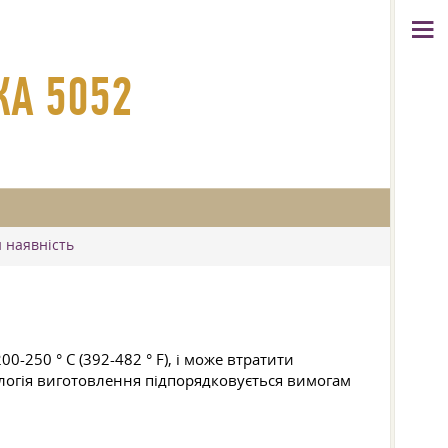
КА 5052
и наявність
-250 ° C (392-482 ° F), і може втратити
ологія виготовлення підпорядковується вимогам