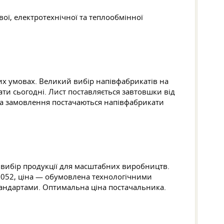
вої, електротехнічної та теплообмінної
них умовах. Великий вибір напівфабрикатів на
ати сьогодні. Лист поставляється завтовшки від
На замовлення постачаються напівфабрикати
 вибір продукції для масштабних виробництв.
ю 5052, ціна — обумовлена технологічними
тандартами. Оптимальна ціна постачальника.