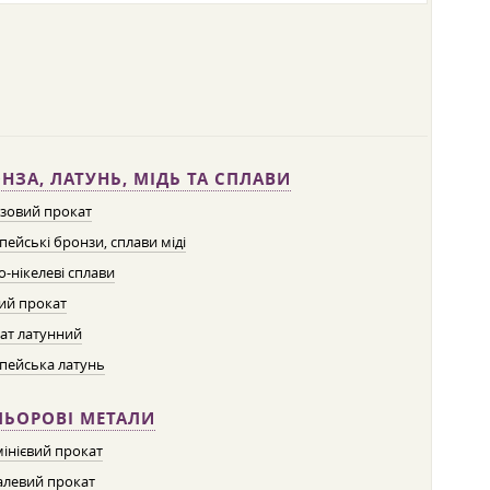
НЗА, ЛАТУНЬ, МІДЬ ТА СПЛАВИ
зовий прокат
пейські бронзи, сплави міді
о-нікелеві сплави
ий прокат
ат латунний
пейська латунь
ЛЬОРОВІ МЕТАЛИ
інієвий прокат
левий прокат