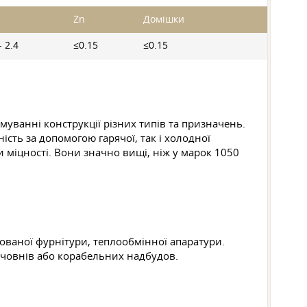
Zn
Домішки
- 2.4
≤0.15
≤0.15
муванні конструкції різних типів та призначень.
сть за допомогою гарячої, так і холодної
 міцності. Вони значно вищі, ніж у марок 1050
ованої фурнітури, теплообмінної апаратури.
в човнів або корабельних надбудов.