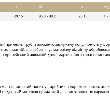
Ti
Al
Cu
Mg
≤0.15
95.8 - 98.2
≤0.15
1.7 
озії принесли трубі з алюмінію заслужену популярність у фор
том є магній, що забезпечує матеріалу відмінну оброблювані
 європейський алюміній даної марки є його характеристики
а має підвищений попит у виробників дорожніх знаків, анод
ькій воді такий матеріал придатний для виготовлення каркасі