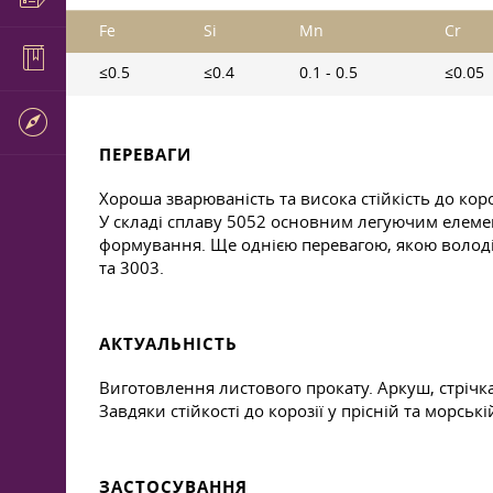
Fe
Si
Mn
Cr
≤0.5
≤0.4
0.1 - 0.5
≤0.05
ПЕРЕВАГИ
Хороша зварюваність та висока стійкість до кор
У складі сплаву 5052 основним легуючим елемен
формування. Ще однією перевагою, якою володіє
та 3003.
АКТУАЛЬНІСТЬ
Виготовлення листового прокату. Аркуш, стрічк
Завдяки стійкості до корозії у прісній та морс
ЗАСТОСУВАННЯ