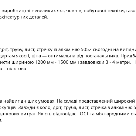
виробництві невеликих яхт, човнів, побутової техніки, газо
хітектурних деталей.
іт, трубу, лист, стрічку із алюмінію 5052 сьогодні на вигід
дартам якості, ціна — оптимальна від постачальника. Придб
исти шириною 1200 мм - 1500 мм і завдовжки 3 - 4 метри. 
 – пільгова.
а найвигідніших умовах. На складі представлений широкий
упців. Завжди є коло, дріт, труба, лист, стрічка з алюміні
ткових витрат. Якість відповідає ГОСТ та міжнародними с
я.