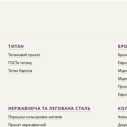
ТИТАН
БРО
Титановий прокат
Брон
ГОСТи титану
Євро
Титан Європа
Мідн
Мідн
Прок
Євро
НЕРЖАВІЮЧА ТА ЛЕГОВАНА СТАЛЬ
КО
Порошки кольорових металів
Алюм
Прокат нержавіючий
Дюра